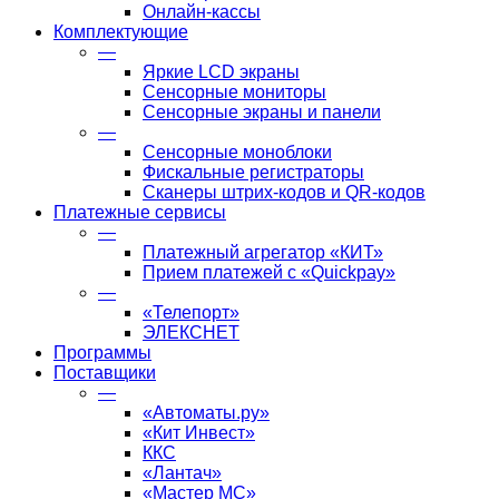
Онлайн-кассы
Комплектующие
—
Яркие LCD экраны
Сенсорные мониторы
Сенсорные экраны и панели
—
Сенсорные моноблоки
Фискальные регистраторы
Сканеры штрих-кодов и QR-кодов
Платежные сервисы
—
Платежный агрегатор «КИТ»
Прием платежей с «Quickpay»
—
«Телепорт»
ЭЛЕКСНЕТ
Программы
Поставщики
—
«Автоматы.ру»
«Кит Инвест»
ККС
«Лантач»
«Мастер МС»