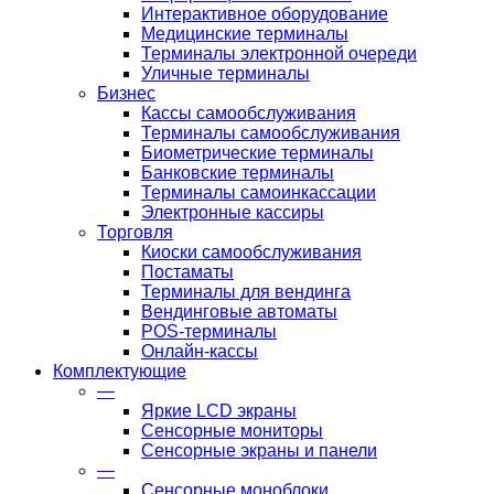
Интерактивное оборудование
Медицинские терминалы
Терминалы электронной очереди
Уличные терминалы
Бизнес
Кассы самообслуживания
Терминалы самообслуживания
Биометрические терминалы
Банковские терминалы
Терминалы самоинкассации
Электронные кассиры
Торговля
Киоски самообслуживания
Постаматы
Терминалы для вендинга
Вендинговые автоматы
POS-терминалы
Онлайн-кассы
Комплектующие
—
Яркие LCD экраны
Сенсорные мониторы
Сенсорные экраны и панели
—
Сенсорные моноблоки