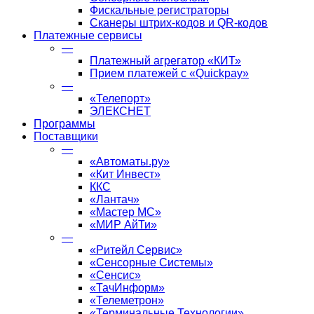
Фискальные регистраторы
Сканеры штрих-кодов и QR-кодов
Платежные сервисы
—
Платежный агрегатор «КИТ»
Прием платежей с «Quickpay»
—
«Телепорт»
ЭЛЕКСНЕТ
Программы
Поставщики
—
«Автоматы.ру»
«Кит Инвест»
ККС
«Лантач»
«Мастер МС»
«МИР АйТи»
—
«Ритейл Сервис»
«Сенсорные Системы»
«Сенсис»
«ТачИнформ»
«Телеметрон»
«Терминальные Технологии»