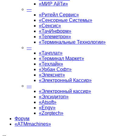
«МИР АйТи»
—
«Ритейл Сервис»
«Сенсорные Системы»
«Сенсис»
«ТачИнформ»
«Телеметрон»
«Терминальные Технологии»
—
«Тачплат»
«Терминал Маркет»
«Техлайн»
«Урбан Софт»
«Элекснет»
«Электронный Кассир»
—
«Электронный кассир»
«Элсидитоп»
«Atsoft»
«Engy»
«Zorgtech»
Форум
«ATMmachines»
...