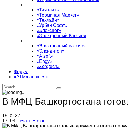
—
«Тачплат»
«Терминал Маркет»
«Техлайн»
«Урбан Софт»
«Элекснет»
«Электронный Кассир»
—
«Электронный кассир»
«Элсидитоп»
«Atsoft»
«Engy»
«Zorgtech»
Форум
«ATMmachines»
В МФЦ Башкортостана готов
19.05.22
17103
Печать
E-mail