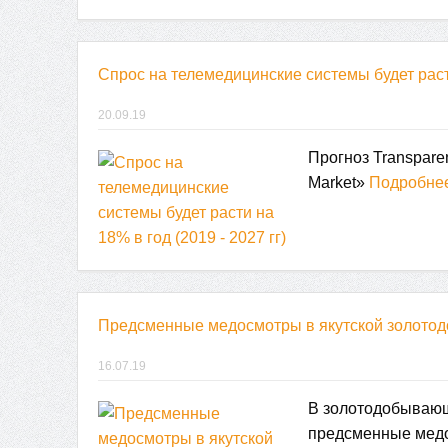
Спрос на телемедицинские системы будет расти
20.09.19
Прогноз Transpare
Market»
Подробне
Предсменные медосмотры в якутской золото
16.07.19
В золотодобывающ
предсменные мед