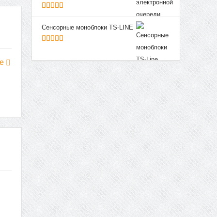
5
из 5
Сенсорные моноблоки TS-LINE
5
из 5
ее