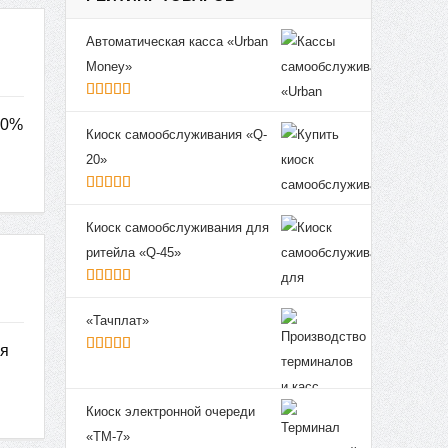
Автоматическая касса «Urban
Money»
5
из 5
00%
Киоск самообслуживания «Q-
20»
5
из 5
Киоск самообслуживания для
ритейла «Q-45»
5
из 5
«Тачплат»
ия
5
из 5
Киоск электронной очереди
«ТМ-7»