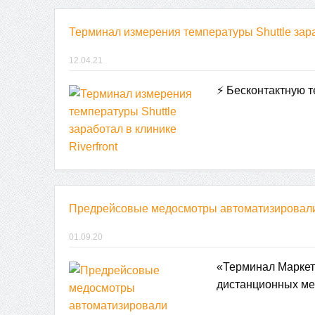
Терминал измерения температуры Shuttle зараб
12.04.21
⚡ Бесконтактную т
Предрейсовые медосмотры автоматизировал
01.09.20
«Терминал Маркет»
дистанционных м