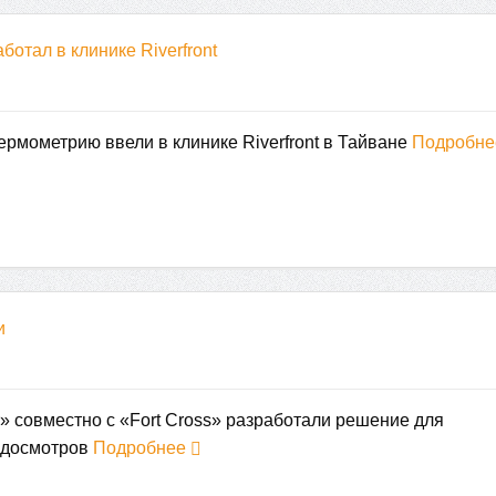
отал в клинике Riverfront
ермометрию ввели в клинике Riverfront в Тайване
Подробн
и
 совместно с «Fort Cross» разработали решение для
едосмотров
Подробнее