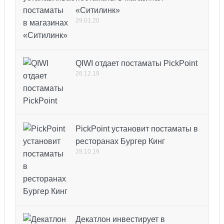
«Ситилинк»
29.01.20
QIWI отдает постаматы PickPoint
26.12.19
PickPoint установит постаматы в
ресторанах Бургер Кинг
28.10.19
Декатлон инвестирует в