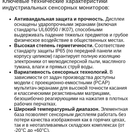
Ключевые технические характеристики
индустриальных сенсорных мониторов:
Антивандальная защита и прочность.
Дисплеи
оснащены ударопрочными экранами (включая
стандарты UL60950 / IK07), способными
выдерживать падение тяжелых предметов и грубое
физическое воздействие в общественных местах.
Высокая степень герметичности.
Соответствие
стандарту защиты IP65 (по передней панели или
корпусу целиком) гарантирует полную изоляцию
электроники от мелкодисперсной пыли, масляного
тумана, влаги и прямых струй воды.
Вариативность сенсорных технологий.
В
зависимости от задач производства доступны
модели с проекционно-емкостными (PCAP)
мультитач-экранами для высокой точности касания
и классическими резистивными матрицами,
безошибочно реагирующими на нажатия в плотных
рабочих перчатках.
Широкий температурный диапазон.
Элементная
база позволяет сенсорным дисплеям работать без
потери качества изображения как в горячих цехах,
так и в неотапливаемых складских комплексах (от
-20°C до +60°C).