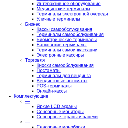
Интерактивное оборудование
Медицинские терминалы
Терминалы электронной очереди
Уличные терминалы
Бизнес
Кассы самообслуживания
Терминалы самообслуживания
Биометрические терминалы
Банковские терминалы
Терминалы самоинкассации
Электронные кассиры
Торговля
Киоски самообслуживания
Постаматы
Терминалы для вендинга
Вендинговые автоматы
POS-терминалы
Онлайн-кассы
Комплектующие
—
Яркие LCD экраны
Сенсорные мониторы
Сенсорные экраны и панели
—
Сенсорные моноблоки