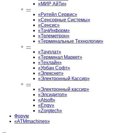
«МИР АйТи»
—
«Ритейл Сервис»
«Сенсорные Системы»
«Сенсис»
«ТачИнформ»
«Телеметрон»
«Терминальные Технологии»
—
«Тачплат»
«Терминал Маркет»
«Техлайн»
«Урбан Софт»
«Элекснет»
«Электронный Кассир»
—
«Электронный кассир»
«Элсидитоп»
«Atsoft»
«Engy»
«Zorgtech»
Форум
«ATMmachines»
...