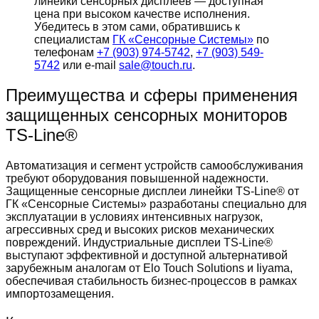
линейки сенсорных дисплеев — доступная
цена при высоком качестве исполнения.
Убедитесь в этом сами, обратившись к
специалистам
ГК «Сенсорные Системы»
по
телефонам
+7 (903) 974-5742
,
+7 (903) 549-
5742
или e-mail
sale@touch.ru
.
Преимущества и сферы применения
защищенных сенсорных мониторов
TS-Line®
Автоматизация и сегмент устройств самообслуживания
требуют оборудования повышенной надежности.
Защищенные сенсорные дисплеи линейки TS-Line® от
ГК «Сенсорные Системы» разработаны специально для
эксплуатации в условиях интенсивных нагрузок,
агрессивных сред и высоких рисков механических
повреждений. Индустриальные дисплеи TS-Line®
выступают эффективной и доступной альтернативой
зарубежным аналогам от Elo Touch Solutions и Iiyama,
обеспечивая стабильность бизнес-процессов в рамках
импортозамещения.