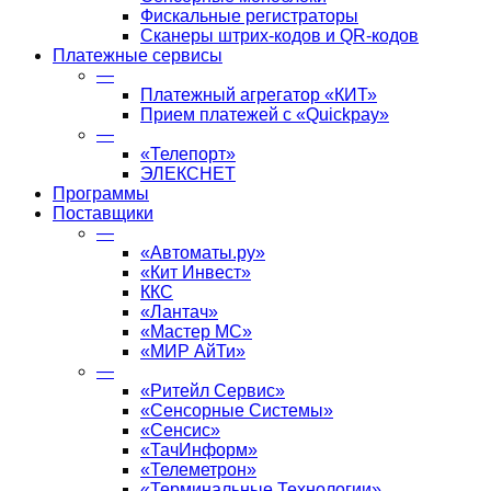
Фискальные регистраторы
Сканеры штрих-кодов и QR-кодов
Платежные сервисы
—
Платежный агрегатор «КИТ»
Прием платежей с «Quickpay»
—
«Телепорт»
ЭЛЕКСНЕТ
Программы
Поставщики
—
«Автоматы.ру»
«Кит Инвест»
ККС
«Лантач»
«Мастер МС»
«МИР АйТи»
—
«Ритейл Сервис»
«Сенсорные Системы»
«Сенсис»
«ТачИнформ»
«Телеметрон»
«Терминальные Технологии»