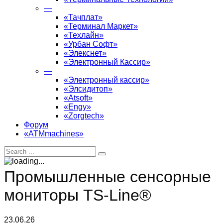
—
«Тачплат»
«Терминал Маркет»
«Техлайн»
«Урбан Софт»
«Элекснет»
«Электронный Кассир»
—
«Электронный кассир»
«Элсидитоп»
«Atsoft»
«Engy»
«Zorgtech»
Форум
«ATMmachines»
Промышленные сенсорные
мониторы TS-Line®
23.06.26