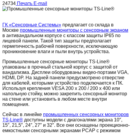
24734
Печать
E-mail
ГК «Сенсорные Системы»
предлагает со склада в
Москве
промышленные мониторы с сенсорным экраном
в антивандальном корпусе с классом защиты IP65 по
лицевой панели. Такой тип защиты предполагает
герметичность рабочей поверхности, исключающую
проникновение влаги и пыли внутрь устройства.
Промышленные сенсорные мониторы TS-Line®
упакованы в прочный стальной корпус с защитой от
вандализма. Дисплеи оборудованы видео-портами VGA,
HDMI, DP. На задней панели предусмотрено отверстие
для кабелей, которыми устройство подключается к ПК.
Используя крепления VESA 200 х 200 / 200 х 400 или
напольную стойку, можно закрепить сенсорный монитор
на стене или установить в любом месте внутри
помещения.
Сейчас в линейке
промышленных сенсорных мониторов
TS-Line®
доступны модели с диагоналями экрана 10″,
15″, 21,5″, 24″, 27″ и 32″. Все они оснащены проекционно-
емкостными сенсорными экранами PCAP с режимом