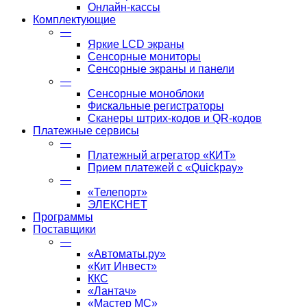
Онлайн-кассы
Комплектующие
—
Яркие LCD экраны
Сенсорные мониторы
Сенсорные экраны и панели
—
Сенсорные моноблоки
Фискальные регистраторы
Сканеры штрих-кодов и QR-кодов
Платежные сервисы
—
Платежный агрегатор «КИТ»
Прием платежей с «Quickpay»
—
«Телепорт»
ЭЛЕКСНЕТ
Программы
Поставщики
—
«Автоматы.ру»
«Кит Инвест»
ККС
«Лантач»
«Мастер МС»