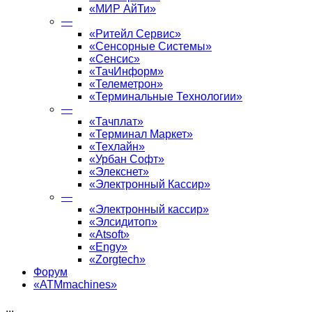
«МИР АйТи»
—
«Ритейл Сервис»
«Сенсорные Системы»
«Сенсис»
«ТачИнформ»
«Телеметрон»
«Терминальные Технологии»
—
«Тачплат»
«Терминал Маркет»
«Техлайн»
«Урбан Софт»
«Элекснет»
«Электронный Кассир»
—
«Электронный кассир»
«Элсидитоп»
«Atsoft»
«Engy»
«Zorgtech»
Форум
«ATMmachines»
...