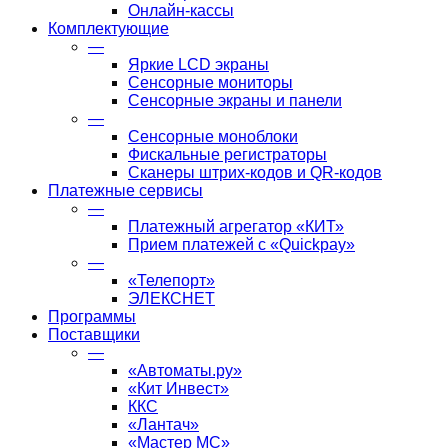
Онлайн-кассы
Комплектующие
—
Яркие LCD экраны
Сенсорные мониторы
Сенсорные экраны и панели
—
Сенсорные моноблоки
Фискальные регистраторы
Сканеры штрих-кодов и QR-кодов
Платежные сервисы
—
Платежный агрегатор «КИТ»
Прием платежей с «Quickpay»
—
«Телепорт»
ЭЛЕКСНЕТ
Программы
Поставщики
—
«Автоматы.ру»
«Кит Инвест»
ККС
«Лантач»
«Мастер МС»