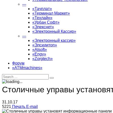
—
«Тачплат»
«Терминал Маркет»
«Техлайн»
«Урбан Софт»
«Элекснет»
«Электронный Кассир»
—
«Электронный кассир»
«Элсидитоп»
«Atsoft»
«Engy»
«Zorgtech»
Форум
«ATMmachines»
Столичные управы установя
31.10.17
5221
Печать
E-mail