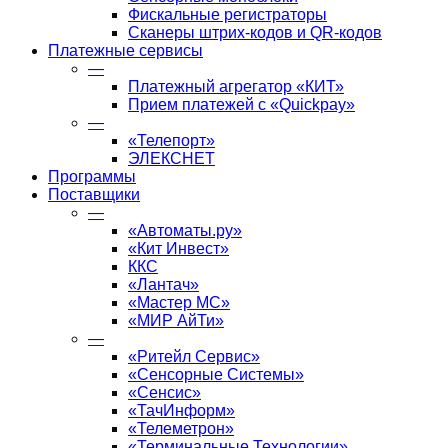
Фискальные регистраторы
Сканеры штрих-кодов и QR-кодов
Платежные сервисы
—
Платежный агрегатор «КИТ»
Прием платежей с «Quickpay»
—
«Телепорт»
ЭЛЕКСНЕТ
Программы
Поставщики
—
«Автоматы.ру»
«Кит Инвест»
ККС
«Лантач»
«Мастер МС»
«МИР АйТи»
—
«Ритейл Сервис»
«Сенсорные Системы»
«Сенсис»
«ТачИнформ»
«Телеметрон»
«Терминальные Технологии»