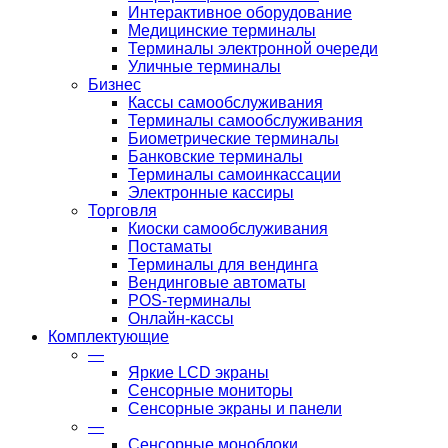
Интерактивное оборудование
Медицинские терминалы
Терминалы электронной очереди
Уличные терминалы
Бизнес
Кассы самообслуживания
Терминалы самообслуживания
Биометрические терминалы
Банковские терминалы
Терминалы самоинкассации
Электронные кассиры
Торговля
Киоски самообслуживания
Постаматы
Терминалы для вендинга
Вендинговые автоматы
POS-терминалы
Онлайн-кассы
Комплектующие
—
Яркие LCD экраны
Сенсорные мониторы
Сенсорные экраны и панели
—
Сенсорные моноблоки