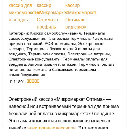
Категории:
Киоски самообслуживания
,
Терминалы
самообслуживания
,
Платежные терминалы / автоматы
приема платежей
,
POS-терминалы
,
Электронные
кассиры
,
Терминалы бесконтактной оплаты для
вендинга
,
Терминалы оплаты
,
Электронные витрины
,
Электронные консультанты
,
Терминалы оплаты для
вендинга
,
Автоматизация платежей
,
Терминалы оплаты
питания
,
Банкоматы и банковские терминалы
самообслуживания
.
11801
5
5
5
из
основано
на
оценках
клиентов
Электронный кассир «Микромаркет Оптима» —
навесной или встраиваемый терминал для приема
безналичной оплаты в микромаркетах / вендинге.
Это самая компактная и экономичная модель в
линейке
электронных кассиров
. Это терминал