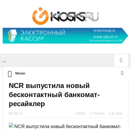
...
Меню
NCR выпустила новый
бесконтактный банкомат-
ресайклер
06.09.19
6834
Печать
E-mail