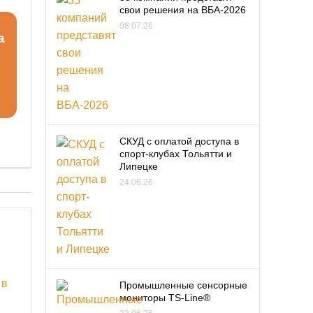
свои решения на ВБА-2026
08.07.26
а
СКУД с оплатой доступа в
спорт-клубах Тольятти и
Липецке
24.06.26
Промышленные сенсорные
мониторы TS-Line®