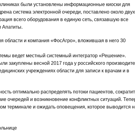
иклиниках были установлены информационные киоски для
дрена система электронной очереди, поставлено около двух
рация всего оборудования в единую сеть, связавшую все
и Апатиты.
 области и компания «ФосАгро», вложившая в него 30
темы ведет местный системный интегратор «Решение».
и закуплены весной 2017 года у российского производите
едицинских учреждениях области для записи к врачам и в
ость оптимально распределять потоки пациентов, сократит
ние очередей и возникновение конфликтных ситуаций. Тепе
ном терминале и ожидать оповещения, которое выводится н