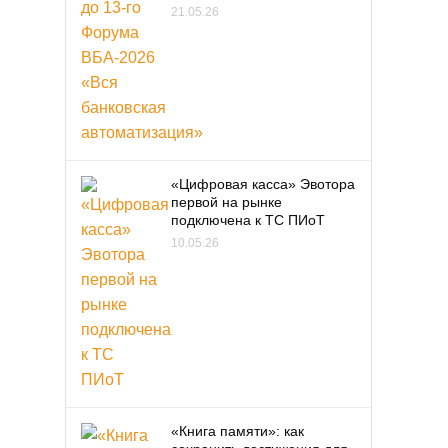
21.05.26
«Цифровая касса» Эвотора
первой на рынке
подключена к ТС ПИоТ
10.05.26
«Книга памяти»: как