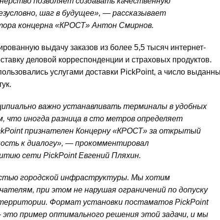
тнерство позволяет создавать качественную
езусловно, шаг в будущее», — рассказывает
тора концерна «КРОСТ» Антон Смирнов.
рованную выдачу заказов из более 5,5 тысяч интернет-
оставку деловой корреспонденции и страховых продуктов.
ользовались услугами доставки PickPoint, а число выданн
ук.
ципиально важно устанавливать терминалы в удобных
м, что иногда разница в сто метров определяет
ckPoint признателен Концерну «КРОСТ» за открытый
ость к диалогу», — прокомментировал
итию сети PickPoint Евгений Пляхин.
стью городской инфраструктуры. Мы хотим
чателям, при этом не нарушая ограничений по допуску
территории. Формат установки постаматов PickPoint
 это пример оптимального решения этой задачи, и мы