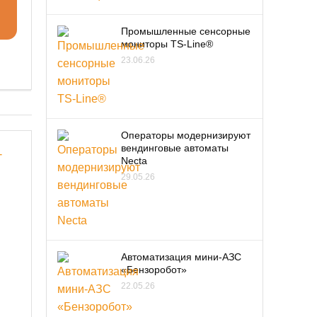
Промышленные сенсорные
мониторы TS-Line®
23.06.26
Операторы модернизируют
вендинговые автоматы
Necta
29.05.26
Автоматизация мини-АЗС
«Бензоробот»
22.05.26