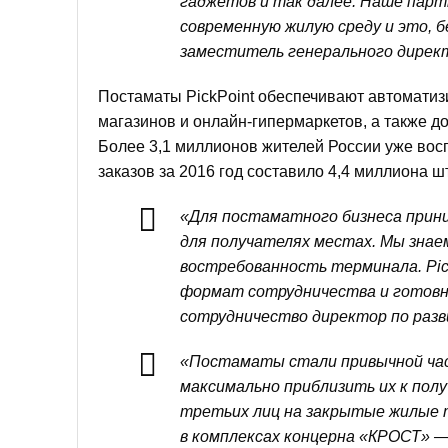
гаджетов и так далее. Наше пар
современную жилую среду и это, б
заместитель генерального дирек
Постаматы PickPoint обеспечивают автоматизи
магазинов и онлайн-гипермаркетов, а также д
Более 3,1 миллионов жителей России уже восп
заказов за 2016 год составило 4,4 миллиона шт
«Для постаматного бизнеса прин
для получателях местах. Мы знае
востребованность терминала. Pi
формат сотрудничества и готовн
сотрудничество директор по разв
«Постаматы стали привычной ча
максимально приблизить их к полу
третьих лиц на закрытые жилые 
в комплексах концерна «КРОСТ» —