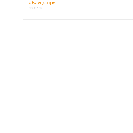
«Бауцентр»
23.07.26