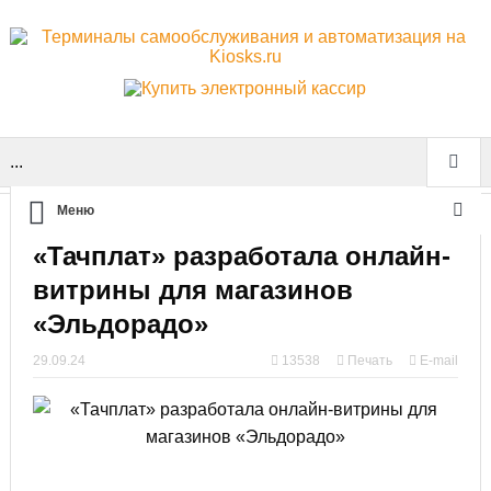
...
Меню
«Тачплат» разработала онлайн-
витрины для магазинов
«Эльдорадо»
29.09.24
13538
Печать
E-mail