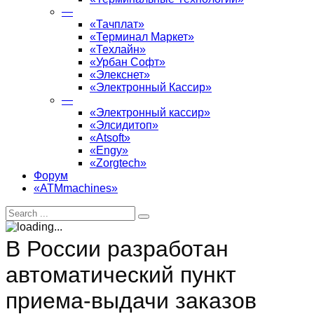
—
«Тачплат»
«Терминал Маркет»
«Техлайн»
«Урбан Софт»
«Элекснет»
«Электронный Кассир»
—
«Электронный кассир»
«Элсидитоп»
«Atsoft»
«Engy»
«Zorgtech»
Форум
«ATMmachines»
В России разработан
автоматический пункт
приема-выдачи заказов