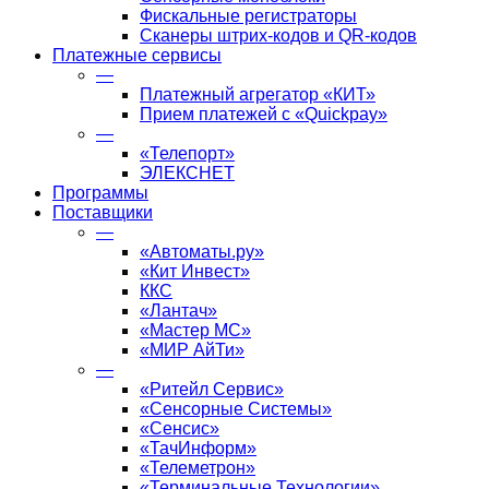
Фискальные регистраторы
Сканеры штрих-кодов и QR-кодов
Платежные сервисы
—
Платежный агрегатор «КИТ»
Прием платежей с «Quickpay»
—
«Телепорт»
ЭЛЕКСНЕТ
Программы
Поставщики
—
«Автоматы.ру»
«Кит Инвест»
ККС
«Лантач»
«Мастер МС»
«МИР АйТи»
—
«Ритейл Сервис»
«Сенсорные Системы»
«Сенсис»
«ТачИнформ»
«Телеметрон»
«Терминальные Технологии»