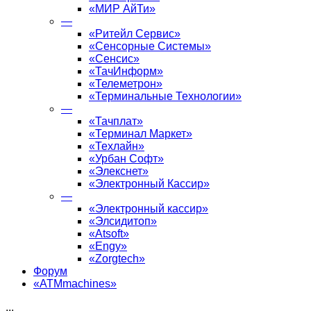
«МИР АйТи»
—
«Ритейл Сервис»
«Сенсорные Системы»
«Сенсис»
«ТачИнформ»
«Телеметрон»
«Терминальные Технологии»
—
«Тачплат»
«Терминал Маркет»
«Техлайн»
«Урбан Софт»
«Элекснет»
«Электронный Кассир»
—
«Электронный кассир»
«Элсидитоп»
«Atsoft»
«Engy»
«Zorgtech»
Форум
«ATMmachines»
...