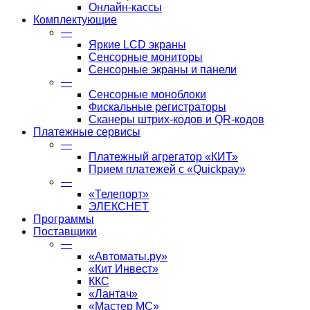
Онлайн-кассы
Комплектующие
—
Яркие LCD экраны
Сенсорные мониторы
Сенсорные экраны и панели
—
Сенсорные моноблоки
Фискальные регистраторы
Сканеры штрих-кодов и QR-кодов
Платежные сервисы
—
Платежный агрегатор «КИТ»
Прием платежей с «Quickpay»
—
«Телепорт»
ЭЛЕКСНЕТ
Программы
Поставщики
—
«Автоматы.ру»
«Кит Инвест»
ККС
«Лантач»
«Мастер МС»