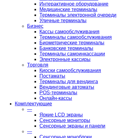
Интерактивное оборудование
Медицинские терминалы
Терминалы электронной очереди
Уличные терминалы
Бизнес
Кассы самообслуживания
Терминалы самообслуживания
Биометрические терминалы
Банковские терминалы
Терминалы самоинкассации
Электронные кассиры
Торговля
Киоски самообслуживания
Постаматы
Терминалы для вендинга
Вендинговые автоматы
POS-терминалы
Онлайн-кассы
Комплектующие
—
Яркие LCD экраны
Сенсорные мониторы
Сенсорные экраны и панели
—
Сенсорные моноблоки