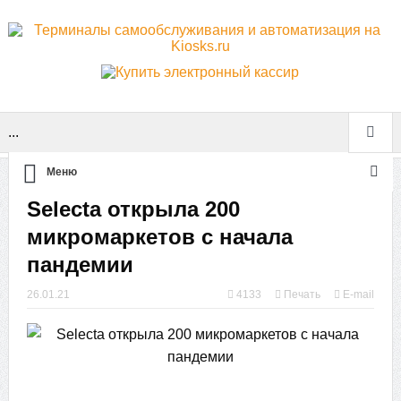
...
Меню
Selecta открыла 200
микромаркетов с начала
пандемии
26.01.21
4133
Печать
E-mail