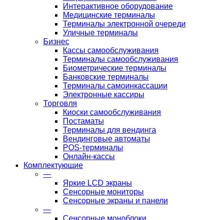
Интерактивное оборудование
Медицинские терминалы
Терминалы электронной очереди
Уличные терминалы
Бизнес
Кассы самообслуживания
Терминалы самообслуживания
Биометрические терминалы
Банковские терминалы
Терминалы самоинкассации
Электронные кассиры
Торговля
Киоски самообслуживания
Постаматы
Терминалы для вендинга
Вендинговые автоматы
POS-терминалы
Онлайн-кассы
Комплектующие
—
Яркие LCD экраны
Сенсорные мониторы
Сенсорные экраны и панели
—
Сенсорные моноблоки