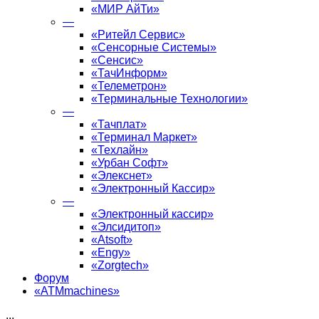
«МИР АйТи»
—
«Ритейл Сервис»
«Сенсорные Системы»
«Сенсис»
«ТачИнформ»
«Телеметрон»
«Терминальные Технологии»
—
«Тачплат»
«Терминал Маркет»
«Техлайн»
«Урбан Софт»
«Элекснет»
«Электронный Кассир»
—
«Электронный кассир»
«Элсидитоп»
«Atsoft»
«Engy»
«Zorgtech»
Форум
«ATMmachines»
...