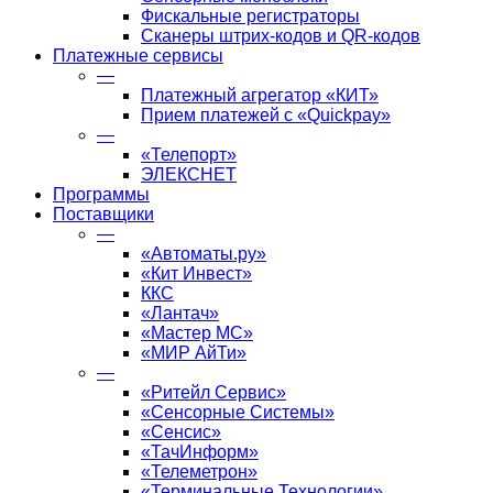
Фискальные регистраторы
Сканеры штрих-кодов и QR-кодов
Платежные сервисы
—
Платежный агрегатор «КИТ»
Прием платежей с «Quickpay»
—
«Телепорт»
ЭЛЕКСНЕТ
Программы
Поставщики
—
«Автоматы.ру»
«Кит Инвест»
ККС
«Лантач»
«Мастер МС»
«МИР АйТи»
—
«Ритейл Сервис»
«Сенсорные Системы»
«Сенсис»
«ТачИнформ»
«Телеметрон»
«Терминальные Технологии»