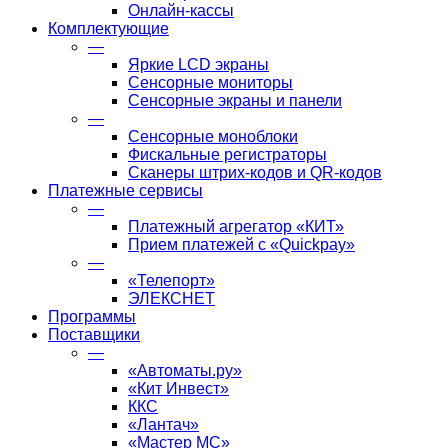
Онлайн-кассы
Комплектующие
—
Яркие LCD экраны
Сенсорные мониторы
Сенсорные экраны и панели
—
Сенсорные моноблоки
Фискальные регистраторы
Сканеры штрих-кодов и QR-кодов
Платежные сервисы
—
Платежный агрегатор «КИТ»
Прием платежей с «Quickpay»
—
«Телепорт»
ЭЛЕКСНЕТ
Программы
Поставщики
—
«Автоматы.ру»
«Кит Инвест»
ККС
«Лантач»
«Мастер МС»