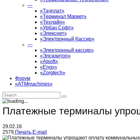
—
«Тачплат»
«Терминал Маркет»
«Техлайн»
«Урбан Софт»
«Элекснет»
«Электронный Кассир»
—
«Электронный кассир»
«Элсидитоп»
«Atsoft»
«Engy»
«Zorgtech»
Форум
«ATMmachines»
Платежные терминалы упрощ
29.02.16
2579
Печать
E-mail