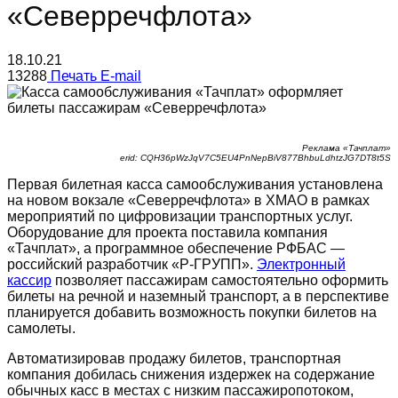
«Северречфлота»
18.10.21
13288
Печать
E-mail
Реклама «Тачплат»
erid: CQH36pWzJqV7C5EU4PnNepBiV877BhbuLdhtzJG7DT8t5S
Первая билетная касса самообслуживания установлена
на новом вокзале «Северречфлота» в ХМАО в рамках
мероприятий по цифровизации транспортных услуг.
Оборудование для проекта поставила компания
«Тачплат», а программное обеспечение РФБАС —
российский разработчик «Р-ГРУПП».
Электронный
кассир
позволяет пассажирам самостоятельно оформить
билеты на речной и наземный транспорт, а в перспективе
планируется добавить возможность покупки билетов на
самолеты.
Автоматизировав продажу билетов, транспортная
компания добилась снижения издержек на содержание
обычных касс в местах с низким пассажиропотоком,