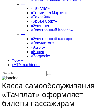
—
«Тачплат»
«Терминал Маркет»
«Техлайн»
«Урбан Софт»
«Элекснет»
«Электронный Кассир»
—
«Электронный кассир»
«Элсидитоп»
«Atsoft»
«Engy»
«Zorgtech»
Форум
«ATMmachines»
Касса самообслуживания
«Тачплат» оформляет
билеты пассажирам