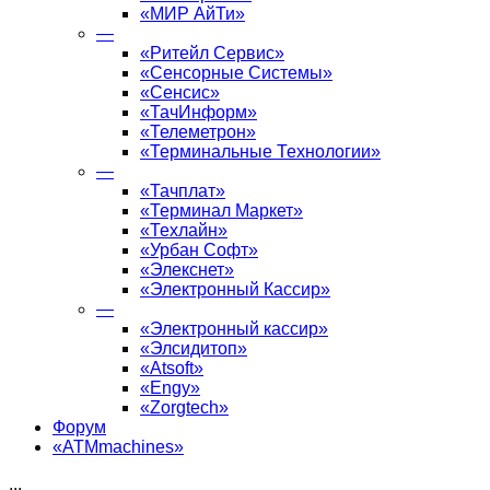
«МИР АйТи»
—
«Ритейл Сервис»
«Сенсорные Системы»
«Сенсис»
«ТачИнформ»
«Телеметрон»
«Терминальные Технологии»
—
«Тачплат»
«Терминал Маркет»
«Техлайн»
«Урбан Софт»
«Элекснет»
«Электронный Кассир»
—
«Электронный кассир»
«Элсидитоп»
«Atsoft»
«Engy»
«Zorgtech»
Форум
«ATMmachines»
...