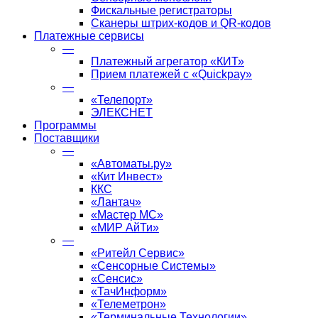
Фискальные регистраторы
Сканеры штрих-кодов и QR-кодов
Платежные сервисы
—
Платежный агрегатор «КИТ»
Прием платежей с «Quickpay»
—
«Телепорт»
ЭЛЕКСНЕТ
Программы
Поставщики
—
«Автоматы.ру»
«Кит Инвест»
ККС
«Лантач»
«Мастер МС»
«МИР АйТи»
—
«Ритейл Сервис»
«Сенсорные Системы»
«Сенсис»
«ТачИнформ»
«Телеметрон»
«Терминальные Технологии»