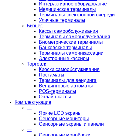
Интерактивное оборудование
Медицинские терминалы
Терминалы электронной очереди
Уличные терминалы
Бизнес
Кассы самообслуживания
Терминалы самообслуживания
Биометрические терминалы
Банковские терминалы
Терминалы самоинкассации
Электронные кассиры
Торговля
Киоски самообслуживания
Постаматы
Терминалы для вендинга
Вендинговые автоматы
POS-терминалы
Онлайн-кассы
Комплектующие
—
Яркие LCD экраны
Сенсорные мониторы
Сенсорные экраны и панели
—
Сенсорные моноблоки