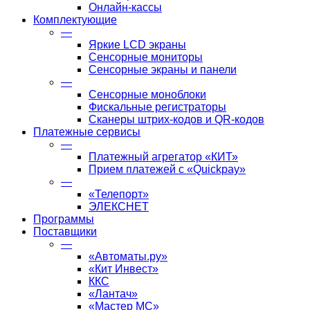
Онлайн-кассы
Комплектующие
—
Яркие LCD экраны
Сенсорные мониторы
Сенсорные экраны и панели
—
Сенсорные моноблоки
Фискальные регистраторы
Сканеры штрих-кодов и QR-кодов
Платежные сервисы
—
Платежный агрегатор «КИТ»
Прием платежей с «Quickpay»
—
«Телепорт»
ЭЛЕКСНЕТ
Программы
Поставщики
—
«Автоматы.ру»
«Кит Инвест»
ККС
«Лантач»
«Мастер МС»