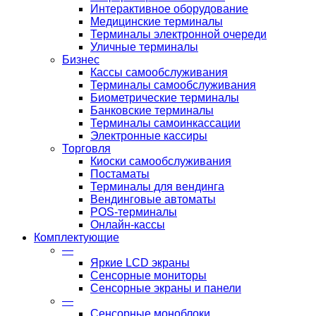
Интерактивное оборудование
Медицинские терминалы
Терминалы электронной очереди
Уличные терминалы
Бизнес
Кассы самообслуживания
Терминалы самообслуживания
Биометрические терминалы
Банковские терминалы
Терминалы самоинкассации
Электронные кассиры
Торговля
Киоски самообслуживания
Постаматы
Терминалы для вендинга
Вендинговые автоматы
POS-терминалы
Онлайн-кассы
Комплектующие
—
Яркие LCD экраны
Сенсорные мониторы
Сенсорные экраны и панели
—
Сенсорные моноблоки