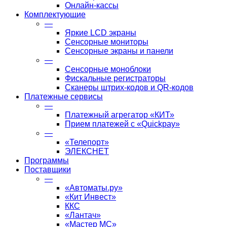
Онлайн-кассы
Комплектующие
—
Яркие LCD экраны
Сенсорные мониторы
Сенсорные экраны и панели
—
Сенсорные моноблоки
Фискальные регистраторы
Сканеры штрих-кодов и QR-кодов
Платежные сервисы
—
Платежный агрегатор «КИТ»
Прием платежей с «Quickpay»
—
«Телепорт»
ЭЛЕКСНЕТ
Программы
Поставщики
—
«Автоматы.ру»
«Кит Инвест»
ККС
«Лантач»
«Мастер МС»