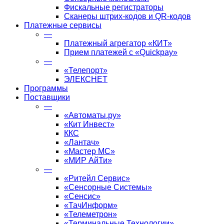
Фискальные регистраторы
Сканеры штрих-кодов и QR-кодов
Платежные сервисы
—
Платежный агрегатор «КИТ»
Прием платежей с «Quickpay»
—
«Телепорт»
ЭЛЕКСНЕТ
Программы
Поставщики
—
«Автоматы.ру»
«Кит Инвест»
ККС
«Лантач»
«Мастер МС»
«МИР АйТи»
—
«Ритейл Сервис»
«Сенсорные Системы»
«Сенсис»
«ТачИнформ»
«Телеметрон»
«Терминальные Технологии»