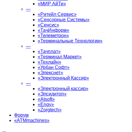
«МИР АйТи»
—
«Ритейл Сервис»
«Сенсорные Системы»
«Сенсис»
«ТачИнформ»
«Телеметрон»
«Терминальные Технологии»
—
«Тачплат»
«Терминал Маркет»
«Техлайн»
«Урбан Софт»
«Элекснет»
«Электронный Кассир»
—
«Электронный кассир»
«Элсидитоп»
«Atsoft»
«Engy»
«Zorgtech»
Форум
«ATMmachines»
...