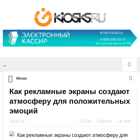
...
Меню
Как рекламные экраны создают
атмосферу для положительных
эмоций
19.05.20
6133
Печать
E-mail