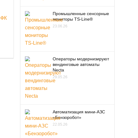
Промышленные сенсорные
 ФК
мониторы TS-Line®
23.06.26
Операторы модернизируют
вендинговые автоматы
Necta
29.05.26
Автоматизация мини-АЗС
«Бензоробот»
22.05.26