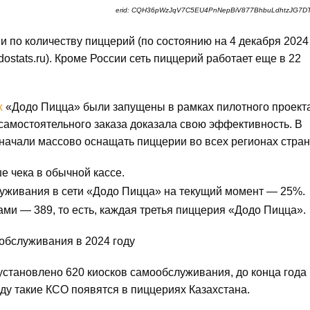
erid: CQH36pWzJqV7C5EU4PnNepBiV877BhbuLdhtzJG7D
 по количеству пиццерий (по состоянию на 4 декабря 2024 г
ostats.ru). Кроме России сеть пиццерий работает еще в 22
х
«Додо Пицца» были запущены в рамках пилотного проекта
 самостоятельного заказа доказала свою эффективность. В
начали массово оснащать пиццерии во всех регионах стран
 чека в обычной кассе.
уживания в сети «Додо Пицца» на текущий момент — 25%.
ми — 389, то есть, каждая третья пиццерия «Додо Пицца».
 установлено 620 киосков самообслуживания, до конца года 
году такие КСО появятся в пиццериях Казахстана.