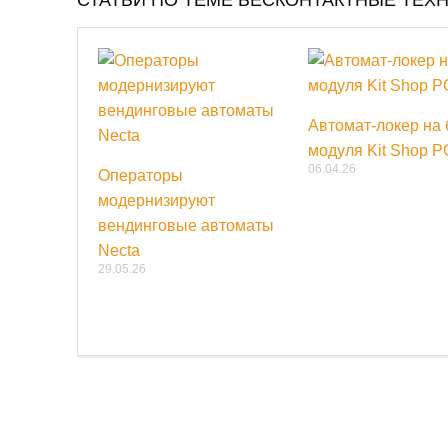
Автомат-локер на 
модуля Kit Shop 
06.04.26
Операторы
модернизируют
вендинговые автоматы
Necta
29.05.26