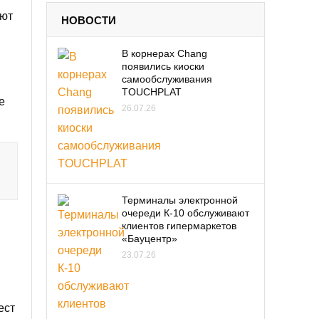
уют
НОВОСТИ
В корнерах Chang
появились киоски
самообслуживания
TOUCHPLAT
е
26.07.26
Терминалы электронной
очереди К-10 обслуживают
клиентов гипермаркетов
«Бауцентр»
23.07.26
ест