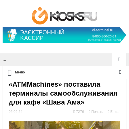
...
Меню
«ATMMachines» поставила
терминалы самообслуживания
для кафе «Шава Ама»
05.02.24
7276
Печать
E-mail