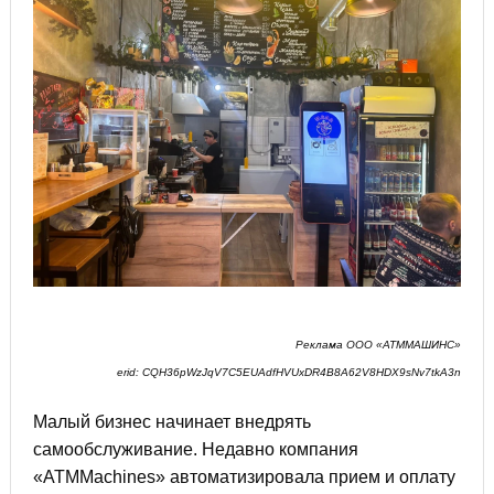
Реклама ООО «АТММАШИНС»
erid: CQH36pWzJqV7C5EUAdfHVUxDR4B8A62V8HDX9sNv7tkA3n
Малый бизнес начинает внедрять
самообслуживание. Недавно компания
«ATMMachines» автоматизировала прием и оплату