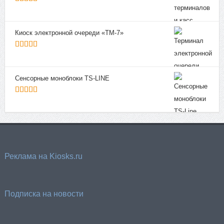
5
из 5
Киоск электронной очереди «ТМ-7»
5
из 5
Сенсорные моноблоки TS-LINE
5
из 5
Реклама на Kiosks.ru
Подписка на новости