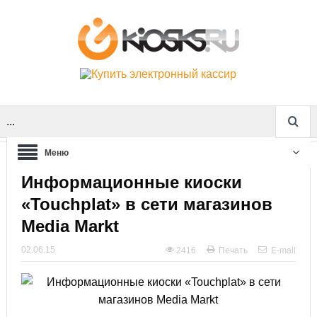
...
Меню
Информационные киоски
«Touchplat» в сети магазинов
Media Markt
02.06.15
2416
Печать
E-mail