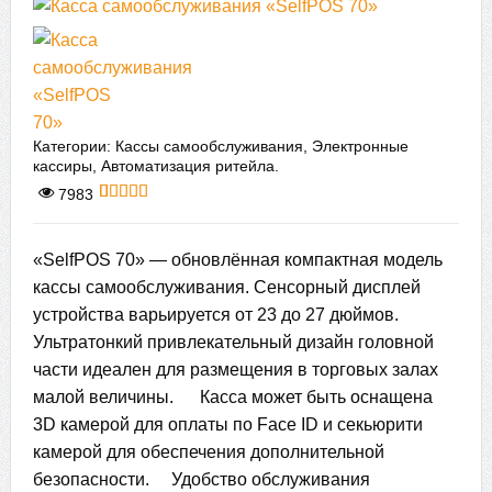
Категории:
Кассы самообслуживания
,
Электронные
кассиры
,
Автоматизация ритейла
.
7983
5
5
5
из
основано
на
оценках
клиентов
«SelfPOS 70» — обновлённая компактная модель
кассы самообслуживания. Сенсорный дисплей
устройства варьируется от 23 до 27 дюймов.
Ультратонкий привлекательный дизайн головной
части идеален для размещения в торговых залах
малой величины. Касса может быть оснащена
3D камерой для оплаты по Face ID и секьюрити
камерой для обеспечения дополнительной
безопасности. Удобство обслуживания