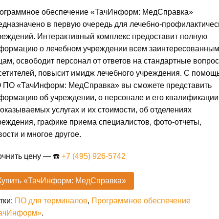
на
оценках
клиентов
ограммное обеспечение «ТачИнформ: МедСправка»
едназначено в первую очередь для лечебно-профилактичес
реждений. Интерактивный комплекс предоставит полную
формацию о лечебном учреждении всем заинтересованны
цам, освободит персонал от ответов на стандартные вопро
сетителей, повысит имидж лечебного учреждения. С помощ
 ПО «ТачИнформ: МедСправка» вы сможете представить
формацию об учреждении, о персонале и его квалификации
 оказываемых услугах и их стоимости, об отделениях
реждения, графике приема специалистов, фото-отчеты,
вости и многое другое.
очнить цену — ☎️
+7 (495) 926-5742
Купить «ТачИнформ: МедСправка»
тки:
ПО для терминалов
,
Программное обеспечение
ачИнформ»
.