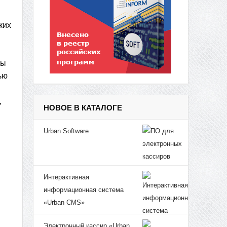
ких
м
сы
ью
,
НОВОЕ В КАТАЛОГЕ
Urban Software
Интерактивная
информационная система
«Urban CMS»
Электронный кассир «Urban