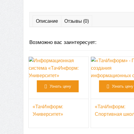
Описание
Отзывы (0)
Возможно вас заинтересует:
Узнать цену
Узнать цену
«ТачИнформ:
«ТачИнформ:
Университет»
Спортивная шко