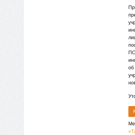
Пр
пр
уч
ин
ли
по
ПО
ин
об
уч
но
Ут
Ме
«Т