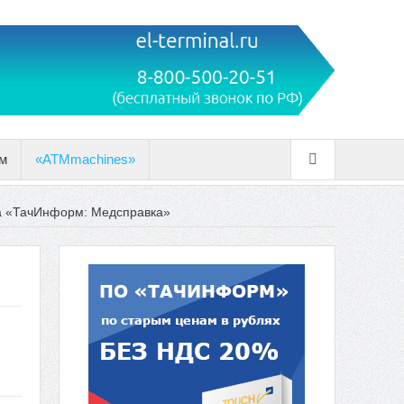
м
«ATMmachines»
а «ТачИнформ: Медсправка»