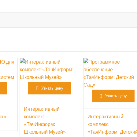
Узнать цену
Узнать цену
Интерактивный
ла»
комплекс
Интерактивный
«ТачИнформ:
комплекс
Школьный Музей»
«ТачИнформ: Детски