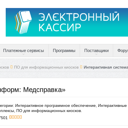
Платежные сервисы
Программы
Поставщики
Фору
осков
ПО для информационных киосков
Интерактивная систем
нформ: Медсправка»
тегории:
Интерактивное программное обеспечение
,
Интерактивные
мплексы
,
ПО для информационных киосков
.
7501
5
5
5
из
основано