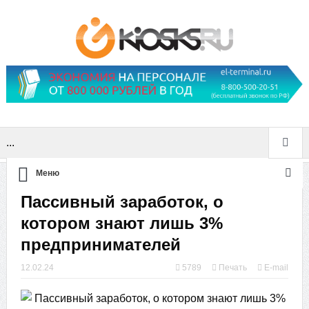
...
Меню
Пассивный заработок, о
котором знают лишь 3%
предпринимателей
12.02.24
5789
Печать
E-mail