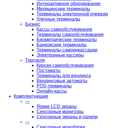
Интерактивное оборудование
Медицинские терминалы
Терминалы электронной очереди
Уличные терминалы
Бизнес
Кассы самообслуживания
Терминалы самообслуживания
Биометрические терминалы
Банковские терминалы
Терминалы самоинкассации
Электронные кассиры
Торговля
Киоски самообслуживания
Постаматы
Терминалы для вендинга
Вендинговые автоматы
POS-терминалы
Онлайн-кассы
Комплектующие
—
Яркие LCD экраны
Сенсорные мониторы
Сенсорные экраны и панели
—
Сенсорные моноблоки