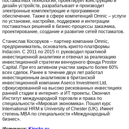
постаматных технологий, проектирует конструкцию и
дизайн устройств, разрабатывает и производит
электронные комплектующие и программное
обеспечение. Также в сфере компетенций Omnic – услуги
по установке, настройке, поддержке и интеграции
постаматных решений в бизнес-процессы заказчика,
проектирование, создание и развитие сетей постаматов.
Станислав Косоруков – партнер компании Omnic,
предприниматель, основатель крипто-платформы
Indacoin. С 2011 по 2015 гг. руководил практикой
инвестиционной аналитики и отвечал за реализацию
инвестиционной стратегии венчурного фонда Prostor
Capital. При его активном участии закрыто более 60%
всех сделок. Ранее в течение двух лет работал
инвестиционным аналитиком в британской
инвестиционной компании Aserco Investment Ltd,
сфокусированной на высоко рискованных инвестициях
ранней стадии в интернет- и ИТ проекты. Окончил
Институт международной торговли и права по
специальности «Мировая экономика». Пошел курс
International HRM в University of Chester (UK). Имеет
степень MBA по специальности «Международный
бизнес».
Источник:
Kiosks.ru