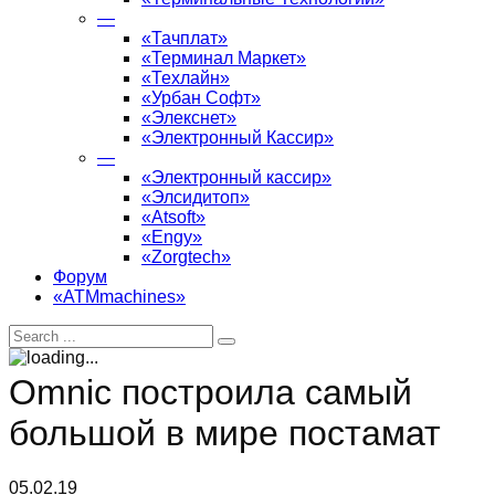
—
«Тачплат»
«Терминал Маркет»
«Техлайн»
«Урбан Софт»
«Элекснет»
«Электронный Кассир»
—
«Электронный кассир»
«Элсидитоп»
«Atsoft»
«Engy»
«Zorgtech»
Форум
«ATMmachines»
Omnic построила самый
большой в мире постамат
05.02.19