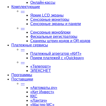
Онлайн-кассы
Комплектующие
—
Яркие LCD экраны
Сенсорные мониторы
Сенсорные экраны и панели
—
Сенсорные моноблоки
Фискальные регистраторы
Сканеры штрих-кодов и QR-кодов
Платежные сервисы
—
Платежный агрегатор «КИТ»
Прием платежей с «Quickpay»
—
«Телепорт»
ЭЛЕКСНЕТ
Программы
Поставщики
—
«Автоматы.ру»
«Кит Инвест»
ККС
«Лантач»
«Мастер МС»