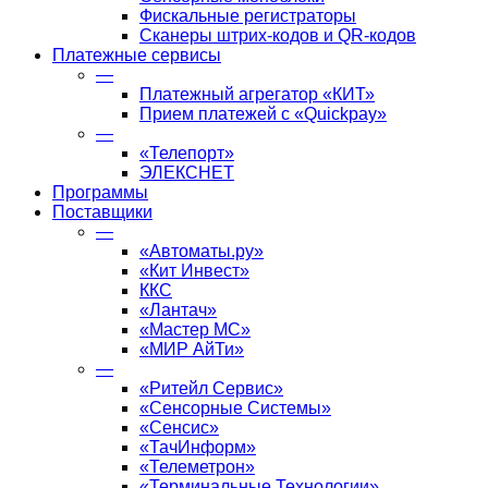
Фискальные регистраторы
Сканеры штрих-кодов и QR-кодов
Платежные сервисы
—
Платежный агрегатор «КИТ»
Прием платежей с «Quickpay»
—
«Телепорт»
ЭЛЕКСНЕТ
Программы
Поставщики
—
«Автоматы.ру»
«Кит Инвест»
ККС
«Лантач»
«Мастер МС»
«МИР АйТи»
—
«Ритейл Сервис»
«Сенсорные Системы»
«Сенсис»
«ТачИнформ»
«Телеметрон»
«Терминальные Технологии»