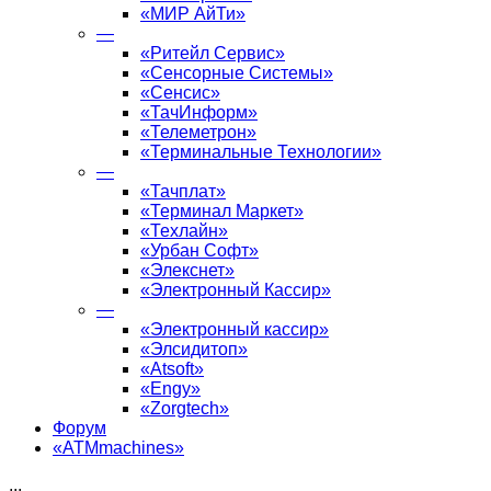
«МИР АйТи»
—
«Ритейл Сервис»
«Сенсорные Системы»
«Сенсис»
«ТачИнформ»
«Телеметрон»
«Терминальные Технологии»
—
«Тачплат»
«Терминал Маркет»
«Техлайн»
«Урбан Софт»
«Элекснет»
«Электронный Кассир»
—
«Электронный кассир»
«Элсидитоп»
«Atsoft»
«Engy»
«Zorgtech»
Форум
«ATMmachines»
...