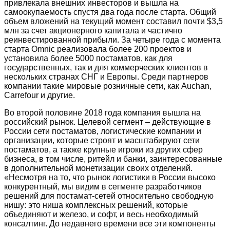
привлекала внешних инвесторов и вышла на
самоокупаемость спустя два года после старта. Общий
объем вложений на текущий момент составил почти $3,5
млн за счет акционерного капитала и частично
реинвестированной прибыли. За четыре года с момента
старта Omnic реализовала более 200 проектов и
установила более 5000 постаматов, как для
государственных, так и для коммерческих клиентов в
нескольких странах СНГ и Европы. Среди партнеров
компании такие мировые розничные сети, как Auchan,
Carrefour и другие.
Во второй половине 2018 года компания вышла на
российский рынок. Целевой сегмент – действующие в
России сети постаматов, логистические компании и
организации, которые строят и масштабируют сети
постаматов, а также крупные игроки из других сфер
бизнеса, в том числе, ритейл и банки, заинтересованные
в дополнительной монетизации своих отделений.
«Несмотря на то, что рынок логистики в России высоко
конкурентный, мы видим в сегменте разработчиков
решений для постамат-сетей относительно свободную
нишу: это ниша комплексных решений, которые
объединяют и железо, и софт, и весь необходимый
консалтинг. До недавнего времени все эти компоненты