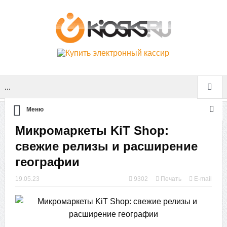
...
Меню
Микромаркеты KiT Shop:
свежие релизы и расширение
географии
19.05.23
9302
Печать
E-mail