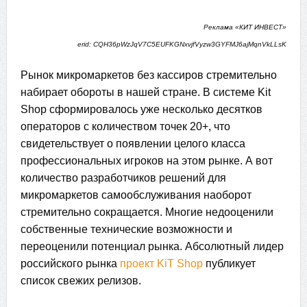
Реклама «КИТ ИНВЕСТ»
erid: CQH36pWzJqV7C5EUFKGNxvjfVyzw3GYFMJ6ajMqnVkLLsK
Рынок микромаркетов без кассиров стремительно
набирает обороты в нашей стране. В системе Kit
Shop сформировалось уже несколько десятков
операторов с количеством точек 20+, что
свидетельствует о появлении целого класса
профессиональных игроков на этом рынке. А вот
количество разработчиков решений для
микромаркетов самообслуживания наоборот
стремительно сокращается. Многие недооценили
собственные технические возможности и
переоценили потенциал рынка. Абсолютный лидер
российского рынка
проект KiT Shop
публикует
список свежих релизов.