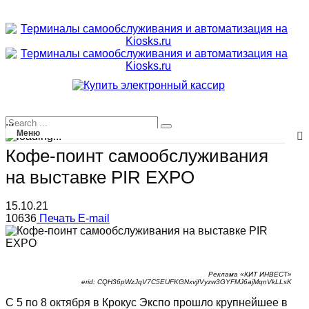
...
Меню
Кофе-поинт самообслуживания
на выставке PIR EXPO
15.10.21
10636
Печать
E-mail
Реклама «КИТ ИНВЕСТ»
erid: CQH36pWzJqV7C5EUFKGNxvjfVyzw3GYFMJ6ajMqnVkLLsK
С 5 по 8 октября в Крокус Экспо прошло крупнейшее в