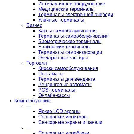
Интерактивное оборудование
Медицинские терминалы
Терминалы электронной очереди
Уличные терминалы
Бизнес
Кассы самообслуживания
Терминалы самообслуживания
Биометрические терминалы
Банковские терминалы
Терминалы самоинкассации
Электронные кассиры
Торговля
Киоски самообслуживания
Постаматы
Терминалы для вендинга
Вендинговые автоматы
POS-терминалы
Онлайн-кассы
Комплектующие
—
Яркие LCD экраны
Сенсорные мониторы
Сенсорные экраны и панели
—
Сенсорные моноблоки