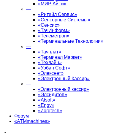
«МИР АйТи»
—
«Ритейл Сервис»
«Сенсорные Системы»
«Сенсис»
«ТачИнформ»
«Телеметрон»
«Терминальные Технологии»
—
«Тачплат»
«Терминал Маркет»
«Техлайн»
«Урбан Софт»
«Элекснет»
«Электронный Кассир»
—
«Электронный кассир»
«Элсидитоп»
«Atsoft»
«Engy»
«Zorgtech»
Форум
«ATMmachines»
...