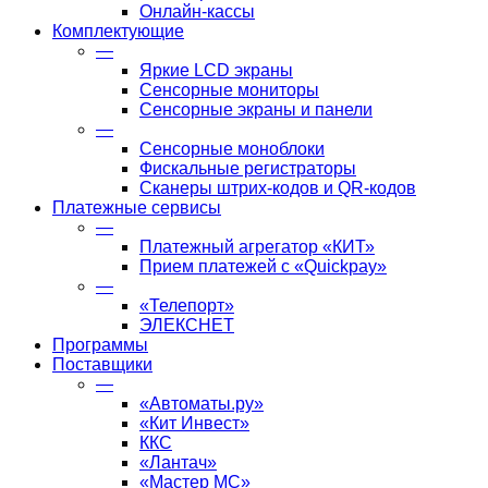
Онлайн-кассы
Комплектующие
—
Яркие LCD экраны
Сенсорные мониторы
Сенсорные экраны и панели
—
Сенсорные моноблоки
Фискальные регистраторы
Сканеры штрих-кодов и QR-кодов
Платежные сервисы
—
Платежный агрегатор «КИТ»
Прием платежей с «Quickpay»
—
«Телепорт»
ЭЛЕКСНЕТ
Программы
Поставщики
—
«Автоматы.ру»
«Кит Инвест»
ККС
«Лантач»
«Мастер МС»