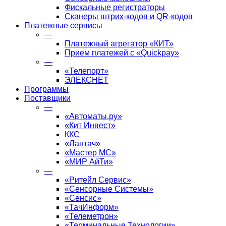
Фискальные регистраторы
Сканеры штрих-кодов и QR-кодов
Платежные сервисы
—
Платежный агрегатор «КИТ»
Прием платежей с «Quickpay»
—
«Телепорт»
ЭЛЕКСНЕТ
Программы
Поставщики
—
«Автоматы.ру»
«Кит Инвест»
ККС
«Лантач»
«Мастер МС»
«МИР АйТи»
—
«Ритейл Сервис»
«Сенсорные Системы»
«Сенсис»
«ТачИнформ»
«Телеметрон»
«Терминальные Технологии»