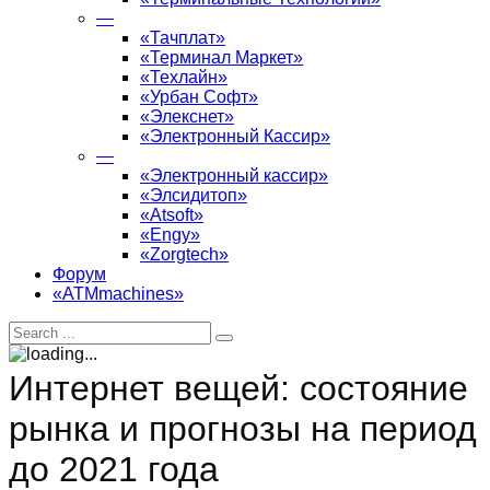
—
«Тачплат»
«Терминал Маркет»
«Техлайн»
«Урбан Софт»
«Элекснет»
«Электронный Кассир»
—
«Электронный кассир»
«Элсидитоп»
«Atsoft»
«Engy»
«Zorgtech»
Форум
«ATMmachines»
Интернет вещей: состояние
рынка и прогнозы на период
до 2021 года