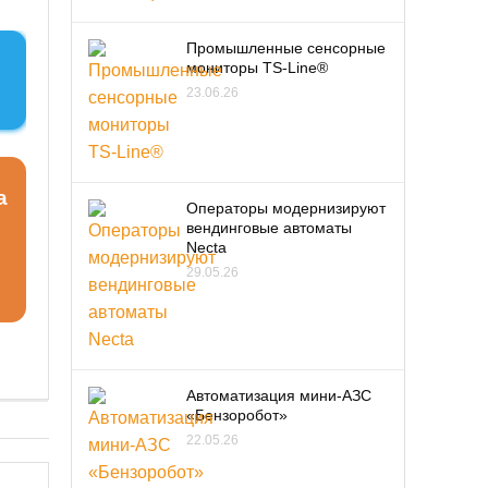
Промышленные сенсорные
мониторы TS-Line®
23.06.26
а
Операторы модернизируют
вендинговые автоматы
Necta
29.05.26
Автоматизация мини-АЗС
«Бензоробот»
22.05.26