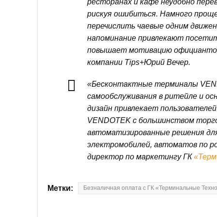
ресторанах и кафе неудобно перев
рискуя ошибиться. Намного проще
перечислить чаевые одним движени
напоминание привлекают посетит
повышает мотивацию официантов»
компании Tips+Юрий Вечер.
«Бесконтактные терминалы VEND
самообслуживания в ритейле и о
дизайн привлекает пользователе
VENDOTEK с большинством торгов
автоматизированные решения для
электромобилей, автоматов по р
директор по маркетингу ГК
«Терм
Метки:
Безналичная оплата с ГК «Терминальные Техн