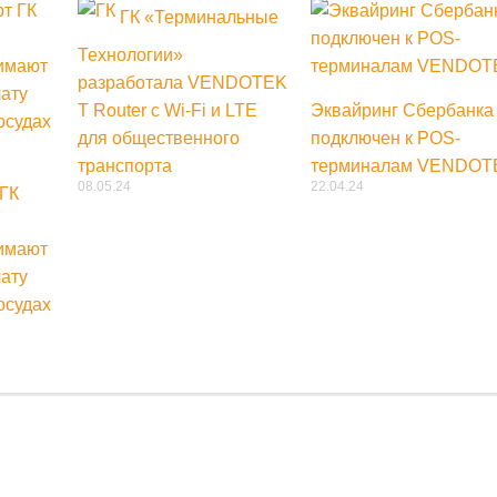
ГК «Терминальные
Технологии»
разработала VENDOTEK
T Router с Wi-Fi и LTE
Эквайринг Сбербанка
для общественного
подключен к POS-
транспорта
терминалам VENDOT
08.05.24
22.04.24
ГК
имают
ату
осудах