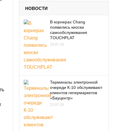
НОВОСТИ
В корнерах Chang
появились киоски
самообслуживания
TOUCHPLAT
26.07.26
Терминалы электронной
очереди К-10 обслуживают
ть
клиентов гипермаркетов
«Бауцентр»
х
23.07.26