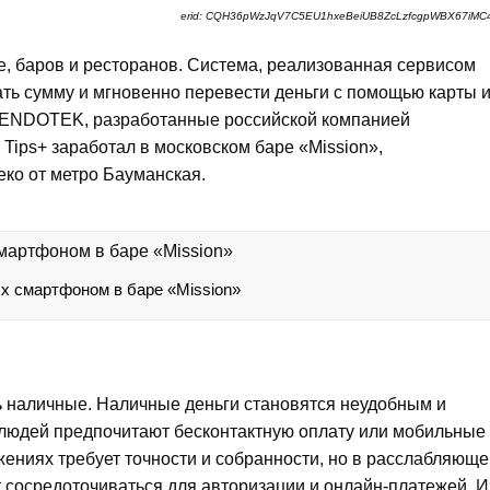
erid: CQH36pWzJqV7C5EU1hxeBeiUB8ZcLzfcgpWBX67iMC
, баров и ресторанов. Система, реализованная сервисом
ать сумму и мгновенно перевести деньги с помощью карты 
 VENDOTEK
, разработанные российской компанией
ips+ заработал в московском баре «Mission»,
ко от метро Бауманская.
х смартфоном в баре «Mission»
ь наличные. Наличные деньги становятся неудобным и
 людей предпочитают бесконтактную оплату или мобильные
ениях требует точности и собранности, но в расслабляюще
 сосредоточиваться для авторизации и онлайн-платежей. И