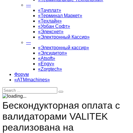
—
«Тачплат»
«Терминал Маркет»
«Техлайн»
«Урбан Софт»
«Элекснет»
«Электронный Кассир»
—
«Электронный кассир»
«Элсидитоп»
«Atsoft»
«Engy»
«Zorgtech»
Форум
«ATMmachines»
Бескондукторная оплата с
валидаторами VALITEK
реализована на