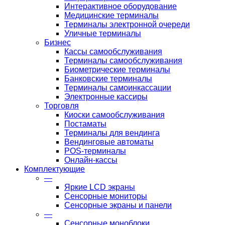
Интерактивное оборудование
Медицинские терминалы
Терминалы электронной очереди
Уличные терминалы
Бизнес
Кассы самообслуживания
Терминалы самообслуживания
Биометрические терминалы
Банковские терминалы
Терминалы самоинкассации
Электронные кассиры
Торговля
Киоски самообслуживания
Постаматы
Терминалы для вендинга
Вендинговые автоматы
POS-терминалы
Онлайн-кассы
Комплектующие
—
Яркие LCD экраны
Сенсорные мониторы
Сенсорные экраны и панели
—
Сенсорные моноблоки