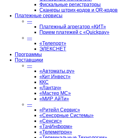
Фискальные регистраторы
Сканеры штрих-кодов и QR-кодов
Платежные сервисы
—
Платежный агрегатор «КИТ»
Прием платежей с «Quickpay»
—
«Телепорт»
ЭЛЕКСНЕТ
Программы
Поставщики
—
«Автоматы.ру»
«Кит Инвест»
ККС
«Лантач»
«Мастер МС»
«МИР АйТи»
—
«Ритейл Сервис»
«Сенсорные Системы»
«Сенсис»
«ТачИнформ»
«Телеметрон»
«Терминальные Технологии»