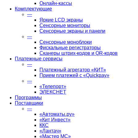
Онлайн-кассы
Комплектующие
—
Яркие LCD экраны
Сенсорные мониторы
Сенсорные экраны и панели
—
Сенсорные моноблоки
Фискальные регистраторы
Сканеры штрих-кодов и QR-кодов
Платежные сервисы
—
Платежный агрегатор «КИТ»
Прием платежей с «Quickpay»
—
«Телепорт»
ЭЛЕКСНЕТ
Программы
Поставщики
—
«Автоматы.ру»
«Кит Инвест»
ККС
«Лантач»
«Мастер МС»