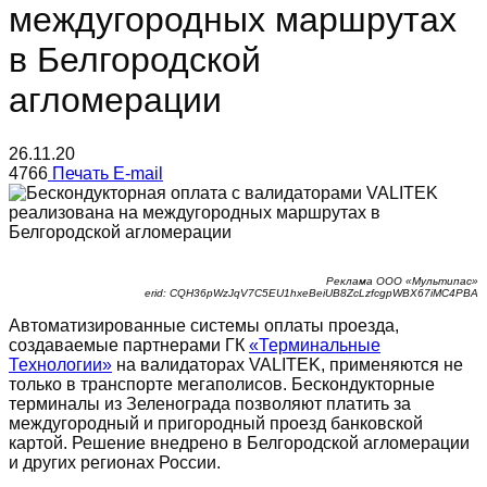
междугородных маршрутах
в Белгородской
агломерации
26.11.20
4766
Печать
E-mail
Реклама ООО «Мультипас»
erid: CQH36pWzJqV7C5EU1hxeBeiUB8ZcLzfcgpWBX67iMC4PBA
Автоматизированные системы оплаты проезда,
создаваемые партнерами ГК
«Терминальные
Технологии»
на валидаторах VALITEK, применяются не
только в транспорте мегаполисов. Бескондукторные
терминалы из Зеленограда позволяют платить за
междугородный и пригородный проезд банковской
картой. Решение внедрено в Белгородской агломерации
и других регионах России.