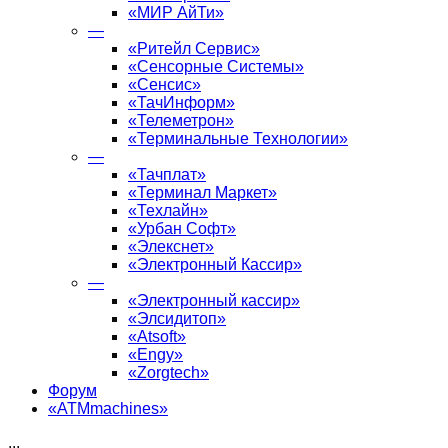
«МИР АйТи»
—
«Ритейл Сервис»
«Сенсорные Системы»
«Сенсис»
«ТачИнформ»
«Телеметрон»
«Терминальные Технологии»
—
«Тачплат»
«Терминал Маркет»
«Техлайн»
«Урбан Софт»
«Элекснет»
«Электронный Кассир»
—
«Электронный кассир»
«Элсидитоп»
«Atsoft»
«Engy»
«Zorgtech»
Форум
«ATMmachines»
...