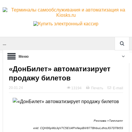
...
Меню
«ДонБилет» автоматизирует
продажу билетов
20.01.24
13194
Печать
E-mail
Реклама «Тачплат»
erid: CQH36pWzJqV7C5EU4PnNepBiV877BhbuLdhtzJG7DT8t5S