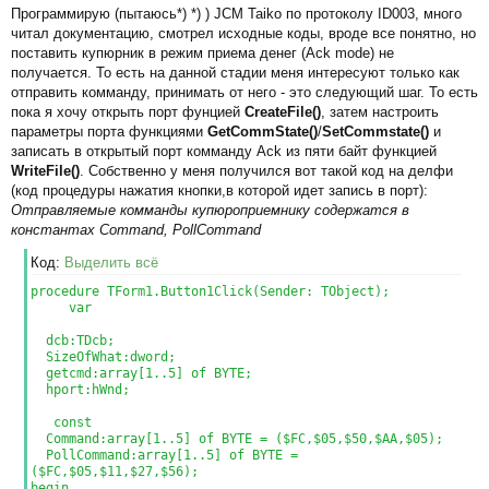
ча
Программирую (пытаюсь*) *) ) JCM Taiko по протоколу ID003, много
о
л
читал документацию, смотрел исходные коды, вроде все понятно, но
о
у
поставить купюрник в режим приема денег (Ack mode) не
б
получается. То есть на данной стадии меня интересуют только как
щ
отправить комманду, принимать от него - это следующий шаг. То есть
е
пока я хочу открыть порт фунцией
CreateFile()
, затем настроить
н
параметры порта функциями
GetCommState()
/
SetCommstate()
и
и
записать в открытый порт комманду Ack из пяти байт функцией
е
WriteFile()
. Собственно у меня получился вот такой код на делфи
(код процедуры нажатия кнопки,в которой идет запись в порт):
Отправляемые комманды купюроприемнику содержатся в
константах Command, PollCommand
Код:
Выделить всё
procedure TForm1.Button1Click(Sender: TObject);
var
dcb:TDcb;
SizeOfWhat:dword;
getcmd:array[1..5] of BYTE;
hport:hWnd;
const
Command:array[1..5] of BYTE = ($FC,$05,$50,$AA,$05);
PollCommand:array[1..5] of BYTE =
($FC,$05,$11,$27,$56);
begin