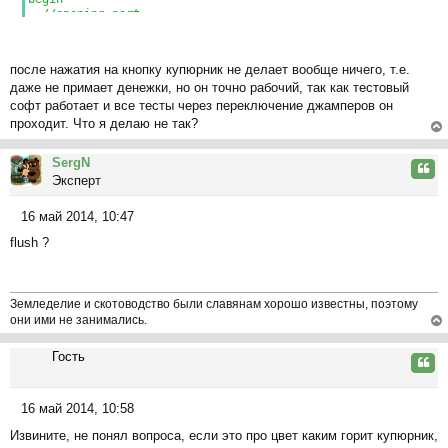
//opening port
hport:=createfile('COM1', GENERIC_READ or
GENERIC_WRITE,0,nil,OPEN_EXISTING,FILE_ATTRIBUTE_NORMAL,
0);
после нажатия на кнопку купюрник не делает вообще ничего, т.e.
if hport=INVALID_HANDLE_VALUE then
даже не примает денежки, но он точно рабочий, так как тестовый
button1.Caption:='ducking opening error' else
button1.Caption:='very goos';
софт работает и все тесты через переключение джамперов он
//geting TDcb class and changing its parametrs for my
проходит. Что я делаю не так?
settings
ер
if not GetCommState(hport,dcb) then
SergN
button1.Caption:='cant getCommState';
ну
Цита
dcb.BaudRate:=CBR_9600;
Эксперт
ть
dcb.Parity:=NOPARITY;
ся
dcb.ByteSize:=8;
16 май 2014, 10:47
к
dcb.StopBits:=ONESTOPBIT;
С
на
sizeofwhat:=0;
flush ?
о
if not SetCommState(hport,dcb)then
ча
о
Button1.Caption:='SetCommState error';
л
б
if(not
у
WriteFile(hport,command,sizeof(command),sizeofwhat,nil))
щ
Земледелие и скотоводство были славянам хорошо известны, поэтому
then button1.Caption:='err write port';
е
они ими не занимались.
end;
н
ер
и
Гость
ну
Цита
е
ть
ся
16 май 2014, 10:58
к
С
на
Извините, не понял вопроса, если это про цвет каким горит купюрник,
о