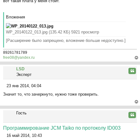
вот такая плата у меня стоит.
о
ча
о
л
б
у
Вложения
щ
е
н
WP_20140122_013.jpg (135.42 КБ) 5921 просмотр
и
[Расширение
было запрещено, вложение больше недоступно.]
е
89261781789
free08@yandex.ru
ер
LSD
ну
Цита
Эксперт
ть
ся
23 янв 2014, 04:04
к
С
на
Значит то, что зачеркнуто, нужно тоже проверить.
о
ча
о
л
б
ер
у
щ
Гость
ну
Цита
е
ть
н
ся
Программирование JCM Taiko по протоколу ID003
и
к
е
16 май 2014, 10:43
на
С