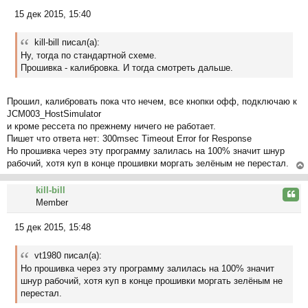
ся
15 дек 2015, 15:40
к
С
на
о
ча
kill-bill писал(а):
о
л
Ну, тогда по стандартной схеме.
б
у
Прошивка - калибровка. И тогда смотреть дальше.
щ
е
н
Прошил, калибровать пока что нечем, все кнопки офф, подключаю к
и
JCM003_HostSimulator
е
и кроме рессета по прежнему ничего не работает.
Пишет что ответа нет: 300msec Timeout Error for Response
Но прошивка через эту программу залилась на 100% значит шнур
рабочий, хотя куп в конце прошивки моргать зелёным не перестал.
ер
kill-bill
ну
Цита
Member
ть
ся
15 дек 2015, 15:48
к
С
на
о
ча
vt1980 писал(а):
о
л
Но прошивка через эту программу залилась на 100% значит
б
у
шнур рабочий, хотя куп в конце прошивки моргать зелёным не
щ
перестал.
е