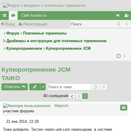
Сайт kiosks.ru
Вход
Регистрация
с
ор
хо
ег
ы
у
д
ис
Форум
Платежные терминалы
Драйверы и инструкции для платежных терминалов
лк
м
тр
Купюроприемники
Купюроприемники JCM
и
ы
ац
ия
ои
Купюроприемник JCM
ск
TAIKO
Ответить
40 сообщений
1
2
Ildarich
Цита
участник форума
21 янв 2014, 22:29
С
Тоже добавлю. Тестил через usb-com переходник, в системе
о