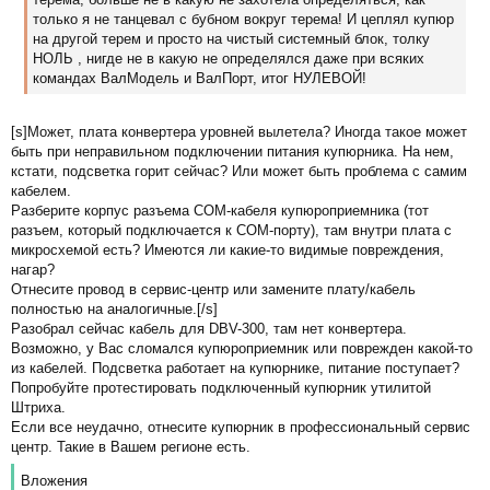
е
только я не танцевал с бубном вокруг терема! И цеплял купюр
н
на другой терем и просто на чистый системный блок, толку
и
НОЛЬ , нигде не в какую не определялся даже при всяких
е
командах ВалМодель и ВалПорт, итог НУЛЕВОЙ!
[s]Может, плата конвертера уровней вылетела? Иногда такое может
быть при неправильном подключении питания купюрника. На нем,
кстати, подсветка горит сейчас? Или может быть проблема с самим
кабелем.
Разберите корпус разъема COM-кабеля купюроприемника (тот
разъем, который подключается к COM-порту), там внутри плата с
микросхемой есть? Имеются ли какие-то видимые повреждения,
нагар?
Отнесите провод в сервис-центр или замените плату/кабель
полностью на аналогичные.[/s]
Разобрал сейчас кабель для DBV-300, там нет конвертера.
Возможно, у Вас сломался купюроприемник или поврежден какой-то
из кабелей. Подсветка работает на купюрнике, питание поступает?
Попробуйте протестировать подключенный купюрник утилитой
Штриха.
Если все неудачно, отнесите купюрник в профессиональный сервис
центр. Такие в Вашем регионе есть.
Вложения