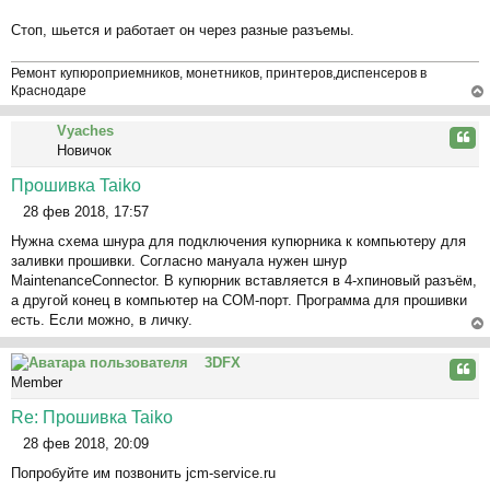
н
и
Стоп, шьется и работает он через разные разъемы.
е
Ремонт купюроприемников, монетников, принтеров,диспенсеров в
Краснодаре
ер
Vyaches
ну
Цита
Новичок
ть
ся
Прошивка Taiko
к
28 фев 2018, 17:57
на
С
ча
Нужна схема шнура для подключения купюрника к компьютеру для
о
л
заливки прошивки. Согласно мануала нужен шнур
о
у
MaintenanceConnector. В купюрник вставляется в 4-хпиновый разъём,
б
а другой конец в компьютер на СОМ-порт. Программа для прошивки
щ
есть. Если можно, в личку.
е
н
ер
3DFX
и
ну
Цита
Member
е
ть
ся
Re: Прошивка Taiko
к
28 фев 2018, 20:09
на
С
ча
Попробуйте им позвонить jcm-service.ru
о
л