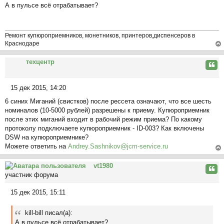
на
А в пульсе всё отрабатывает?
о
ча
о
л
б
у
щ
Ремонт купюроприемников, монетников, принтеров,диспенсеров в
е
Краснодаре
н
ер
и
техцентр
ну
Цита
е
ть
ся
15 дек 2015, 14:20
к
С
на
6 синих Миганий (свистков) после рессета означают, что все шесть
о
ча
номиналов (10-5000 рублей) разрешены к приему. Купюроприемник
о
л
после этих миганий входит в рабочий режим приема? По какому
б
у
протоколу подключаете купюроприемник - ID-003? Как включены
щ
DSW на купюроприемнике?
е
Можете ответить на
Andrey.Sashnikov@jcm-service.ru
н
и
ер
vt1980
е
ну
Цита
участник форума
ть
ся
15 дек 2015, 15:11
к
С
на
о
ча
kill-bill писал(а):
о
л
А в пульсе всё отрабатывает?