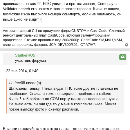
прописался на сом22. НПС увидел и протестировал, Comepay в
о
Validator search его нашел и также протестировал. Киви не нашел,
б
возможно из-за высокого номера сом-порта, если не ошибаюсь, он
щ
выше 15-го не видит~)
е
н
и
Авторизованный СЦ по продукции фирм CUSTOM и CashCode. Сложный
ремонт центральных плат CashCode, включая замену/прошивку
е
процессора. Свежие прошивки под 200/2000р. CashCode SM,MVU,MSM,
включая прошивку флешек; JCM DBV300/301; ICT A7/V7.
ер
StalkerRUS
ну
Цита
участник форума
ть
ся
22 янв 2014, 01:40
к
С
на
о
ча
free08 писал(а):
о
л
Ща юзаем Таньку, Птица видит НПС тоже другие платежки не
б
у
пробовали. Сначала тоже не виделся, проблема в кабеле
щ
была. Чтоб работал по СОМ порту плата согласования нужна.
е
Не знаю есть ли они где то у меня в комплекте была. Может
н
позже выложу фото и схемку распайки.
и
е
Выложи пожалуйста что это за плата, где ее купить и скока денег