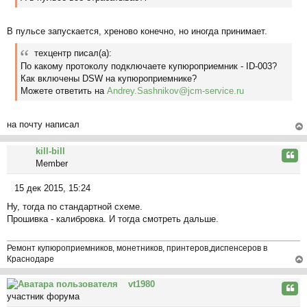
б
у
щ
е
В пульсе запускается, хреново конечно, но иногда принимает.
н
и
техцентр писал(а):
е
По какому протоколу подключаете купюроприемник - ID-003?
Как включены DSW на купюроприемнике?
Можете ответить на
Andrey.Sashnikov@jcm-service.ru
на почту написал
ер
kill-bill
ну
Цита
Member
ть
ся
15 дек 2015, 15:24
к
С
на
Ну, тогда по стандартной схеме.
о
ча
Прошивка - калибровка. И тогда смотреть дальше.
о
л
б
у
щ
Ремонт купюроприемников, монетников, принтеров,диспенсеров в
е
Краснодаре
н
ер
и
vt1980
ну
Цита
е
участник форума
ть