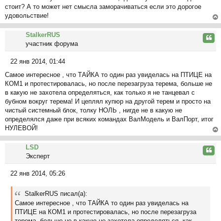
стоит? А то может нет смысла заморачиваться если это дорогое
удовольствие!
ер
StalkerRUS
ну
Цита
участник форума
ть
ся
22 янв 2014, 01:44
к
С
на
Самое интересное , что ТАЙКА то один раз увиделась на ПТИЦЕ на
о
ча
КОМ1 и протестировалась, но после перезагруза терема, больше не
о
л
в какую не захотела определяться, как только я не танцевал с
б
у
бубном вокруг терема! И цеплял купюр на другой терем и просто на
щ
чистый системный блок, толку НОЛЬ , нигде не в какую не
е
определялся даже при всяких командах ВалМодель и ВалПорт, итог
н
НУЛЕВОЙ!
и
е
ер
LSD
ну
Цита
Эксперт
ть
ся
22 янв 2014, 05:26
к
С
на
о
ча
StalkerRUS писал(а):
о
л
Самое интересное , что ТАЙКА то один раз увиделась на
б
у
ПТИЦЕ на КОМ1 и протестировалась, но после перезагруза
щ
терема, больше не в какую не захотела определяться, как