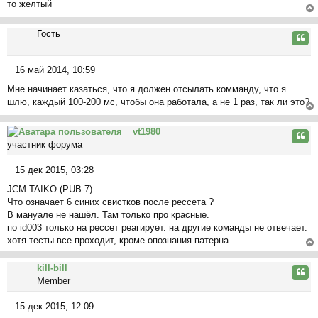
ча
то желтый
о
л
б
ер
у
щ
Гость
ну
Цита
е
ть
н
ся
16 май 2014, 10:59
и
к
С
е
на
Мне начинает казаться, что я должен отсылать комманду, что я
о
ча
шлю, каждый 100-200 мс, чтобы она работала, а не 1 раз, так ли это?
о
л
б
ер
у
щ
vt1980
ну
Цита
е
участник форума
ть
н
ся
и
15 дек 2015, 03:28
к
С
е
на
JCM TAIKO (PUB-7)
о
ча
Что означает 6 синих свистков после рессета ?
о
л
В мануале не нашёл. Там только про красные.
б
у
по id003 только на рессет реагирует. на другие команды не отвечает.
щ
хотя тесты все проходит, кроме опознания патерна.
е
н
ер
kill-bill
и
ну
Цита
Member
е
ть
ся
15 дек 2015, 12:09
к
С