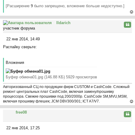
[Расширение
9
было запрещено, вложение больше недоступно.]
ер
Ildarich
ну
Цита
участник форума
ть
ся
22 янв 2014, 14:49
к
С
на
Распайку сверьте:
о
ча
о
л
б
у
Вложения
щ
е
н
Буфер обмена01.jpg (146.88 КБ) 5929 просмотров
и
е
Авторизованный СЦ по продукции фирм CUSTOM и CashCode. Сложный
ремонт центральных плат CashCode, включая замену/прошивку
процессора. Свежие прошивки под 200/2000р. CashCode SM,MVU,MSM,
включая прошивку флешек; JCM DBV300/301; ICT A7/V7.
ер
free08
ну
Цита
ть
ся
22 янв 2014, 17:25
к
С
на