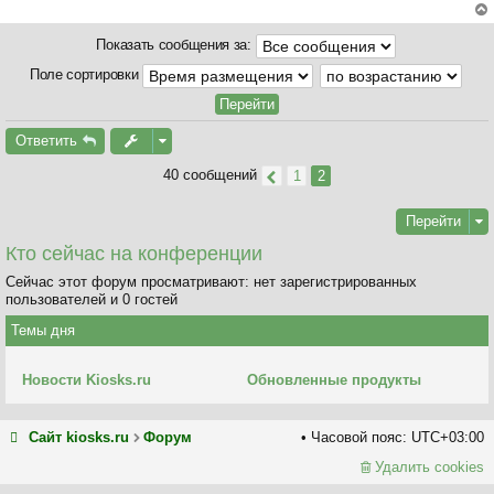
о
у
б
ер
Показать сообщения за:
щ
ну
е
ть
Поле сортировки
н
ся
и
к
е
на
Ответить
ча
л
40 сообщений
1
2
у
Перейти
Кто сейчас на конференции
Сейчас этот форум просматривают: нет зарегистрированных
пользователей и 0 гостей
Темы дня
Новости Kiosks.ru
Обновленные продукты
Сайт kiosks.ru
Форум
Часовой пояс:
UTC+03:00
Удалить cookies