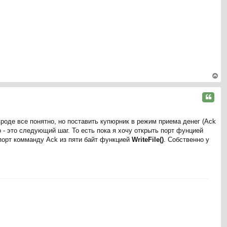
ся
к
на
ча
л
у
ер
ну
Цитата
ть
ся
вроде все понятно, но поставить купюрник в режим приема денег (Ack
к
 - это следующий шаг. То есть пока я хочу открыть порт фунцией
на
порт комманду Ack из пяти байт функцией
WriteFile()
. Собственно у
ча
л
у