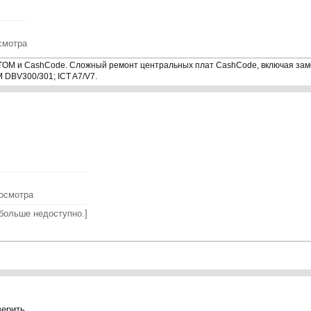
смотра
OM и CashCode. Сложный ремонт центральных плат CashCode, включая заме
DBV300/301; ICT A7/V7.
росмотра
больше недоступно.]
верить.