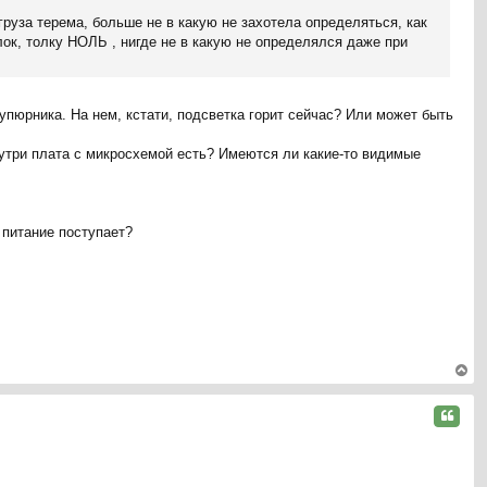
к
руза терема, больше не в какую не захотела определяться, как
на
лок, толку НОЛЬ , нигде не в какую не определялся даже при
ча
л
у
упюрника. На нем, кстати, подсветка горит сейчас? Или может быть
утри плата с микросхемой есть? Имеются ли какие-то видимые
 питание поступает?
ер
ну
Цитата
ть
ся
к