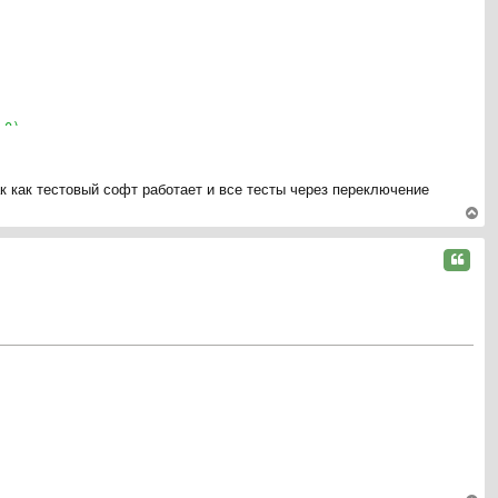
,0);
ак как тестовый софт работает и все тесты через переключение
ер
ну
Цитата
ть
ся
port';
к
на
ча
л
у