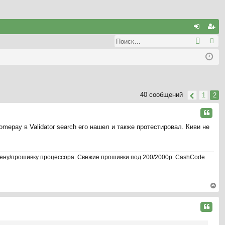
С
хо
ег
д
ис
тр
ац
40 сообщений
1
2
ия
Цитата
epay в Validator search его нашел и также протестировал. Киви не
ну/прошивку процессора. Свежие прошивки под 200/2000р. CashCode
ер
ну
Цитата
ть
ся