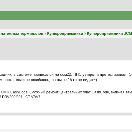
платежных терминалов
Купюроприемники
Купюроприемники JCM
одник, в системе прописался на сом22. НПС увидел и протестировал, Com
м-порта, если не ошибаюсь, он выше 15-го не видит~)
OM и CashCode. Сложный ремонт центральных плат CashCode, включая заме
DBV300/301; ICT A7/V7.