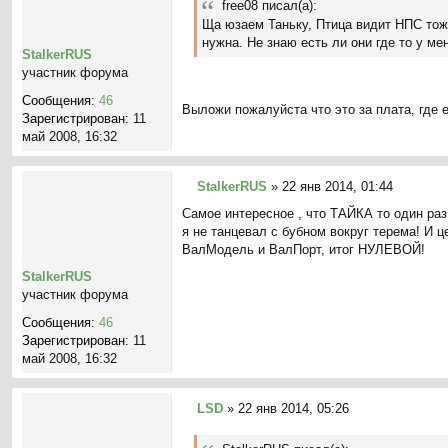
free08 писал(а):
о
Ща юзаем Таньку, Птица видит НПС тож
б
нужна. Не знаю есть ли они где то у м
щ
StalkerRUS
е
участник форума
н
Сообщения:
46
и
Выложи пожалуйста что это за плата, где 
Зарегистрирован:
11
е
май 2008, 16:32
StalkerRUS
»
22 янв 2014, 01:44
С
Самое интересное , что ТАЙКА то один раз
о
я не танцевал с бубном вокруг терема! И 
о
ВалМодель и ВалПорт, итог НУЛЕВОЙ!
б
щ
StalkerRUS
е
участник форума
н
Сообщения:
46
и
Зарегистрирован:
11
е
май 2008, 16:32
LSD
»
22 янв 2014, 05:26
С
о