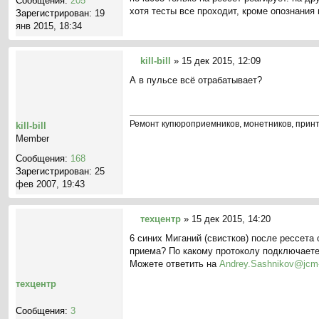
Сообщения:
205
щ
хотя тесты все проходит, кроме опознания 
Зарегистрирован:
19
е
янв 2015, 18:34
н
и
е
kill-bill
»
15 дек 2015, 12:09
С
А в пульсе всё отрабатывает?
о
о
б
щ
Ремонт купюроприемников, монетников, прин
kill-bill
е
Member
н
Сообщения:
168
и
Зарегистрирован:
25
е
фев 2007, 19:43
техцентр
»
15 дек 2015, 14:20
С
6 синих Миганий (свистков) после рессета
о
приема? По какому протоколу подключает
о
Можете ответить на
Andrey.Sashnikov@jcm-
б
щ
техцентр
е
н
Сообщения:
3
и