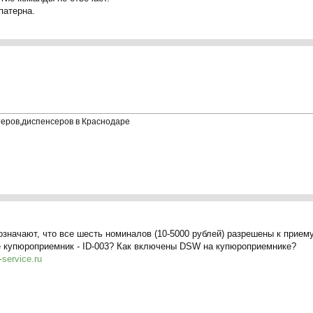
патерна.
теров,диспенсеров в Краснодаре
 означают, что все шесть номиналов (10-5000 рублей) разрешены к прие
е купюроприемник - ID-003? Как включены DSW на купюроприемнике?
service.ru