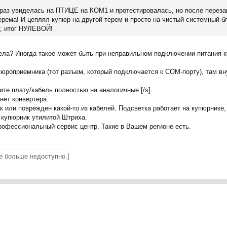
раз увиделась на ПТИЦЕ на КОМ1 и протестировалась, но после перезаг
терема! И цеплял купюр на другой терем и просто на чистый системный б
, итог НУЛЕВОЙ!
ела? Иногда такое может быть при неправильном подключении питания к
юроприемника (тот разъем, который подключается к COM-порту), там вн
ите плату/кабель полностью на аналогичные.[/s]
нет конвертера.
или поврежден какой-то из кабелей. Подсветка работает на купюрнике,
 купюрник утилитой Штриха.
рофессиональный сервис центр. Такие в Вашем регионе есть.
 больше недоступно.]