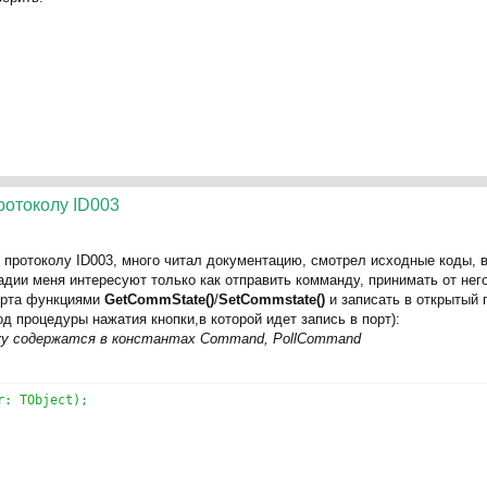
ротоколу ID003
о протоколу ID003, много читал документацию, смотрел исходные коды, 
адии меня интересуют только как отправить комманду, принимать от него
порта функциями
GetCommState()
/
SetCommstate()
и записать в открытый 
д процедуры нажатия кнопки,в которой идет запись в порт):
у содержатся в константах Command, PollCommand
r: TObject);