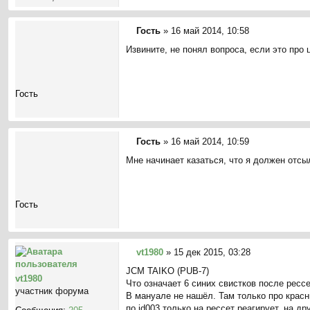
Гость
»
16 май 2014, 10:58
С
Извините, не понял вопроса, если это про 
о
о
б
щ
Гость
е
н
и
е
Гость
»
16 май 2014, 10:59
С
Мне начинает казаться, что я должен отсыл
о
о
б
щ
Гость
е
н
и
е
vt1980
»
15 дек 2015, 03:28
С
JCM TAIKO (PUB-7)
о
vt1980
Что означает 6 синих свистков после рессе
о
участник форума
В мануале не нашёл. Там только про красн
б
по id003 только на рессет реагирует. на др