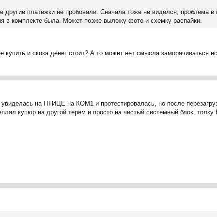
е другие платежки не пробовали. Сначала тоже не виделся, проблема в
еня в комплекте была. Может позже выложу фото и схемку распайки.
ее купить и скока денег стоит? А то может нет смысла заморачиваться е
 увиделась на ПТИЦЕ на КОМ1 и протестировалась, но после перезагруз
цеплял купюр на другой терем и просто на чистый системный блок, толку