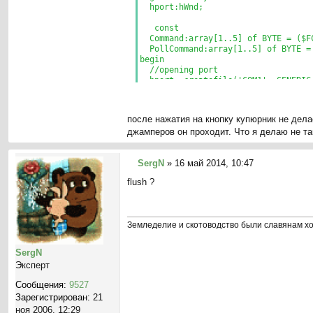
hport:hWnd;
const
Command:array[1..5] of BYTE = ($FC
PollCommand:array[1..5] of BYTE = 
begin
//opening port
hport:=createfile('COM1', GENERIC_
if hport=INVALID_HANDLE_VALUE the
button1.Caption:='ducking opening
//geting TDcb class and changing i
после нажатия на кнопку купюрник не делае
if not GetCommState(hport,dcb) the
джамперов он проходит. Что я делаю не та
dcb.BaudRate:=CBR_9600;
dcb.Parity:=NOPARITY;
dcb.ByteSize:=8;
SergN
»
16 май 2014, 10:47
dcb.StopBits:=ONESTOPBIT;
С
sizeofwhat:=0;
flush ?
о
if not SetCommState(hport,dcb)then
if(not WriteFile(hport,command,siz
о
end;
б
щ
Земледелие и скотоводство были славянам хо
е
н
SergN
и
Эксперт
е
Сообщения:
9527
Зарегистрирован:
21
ноя 2006, 12:29