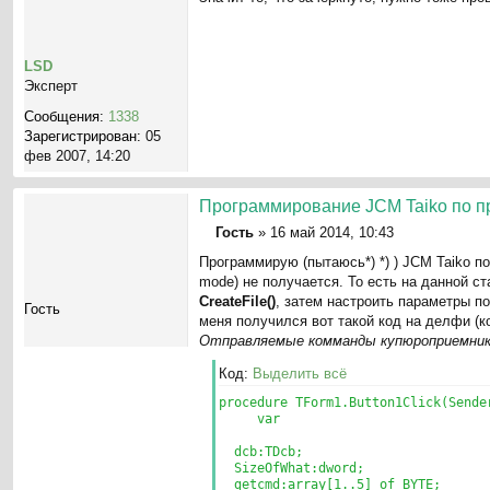
о
о
б
щ
LSD
е
Эксперт
н
Сообщения:
1338
и
Зарегистрирован:
05
е
фев 2007, 14:20
Программирование JCM Taiko по п
Гость
»
16 май 2014, 10:43
С
Программирую (пытаюсь*) *) ) JCM Taiko п
о
mode) не получается. То есть на данной ст
о
CreateFile()
, затем настроить параметры 
б
Гость
меня получился вот такой код на делфи (ко
щ
Отправляемые комманды купюроприемник
е
н
Код:
Выделить всё
и
procedure TForm1.Button1Click(Sende
е
var
dcb:TDcb;
SizeOfWhat:dword;
getcmd:array[1..5] of BYTE;