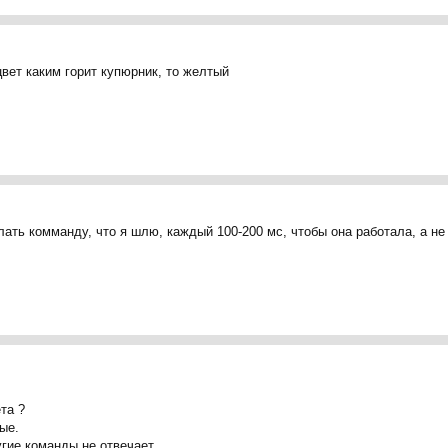
цвет каким горит купюрник, то желтый
ать комманду, что я шлю, каждый 100-200 мс, чтобы она работала, а не 1
та ?
ые.
угие команды не отвечает.