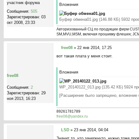
б
участник форума
Вложения
щ
Сообщения:
505
е
Зарегистрирован:
03
н
Буфер обмена01.jpg (146.88 КБ) 5932 про
окт 2008, 23:33
и
е
Авторизованный СЦ по продукции фирм CUST
SM,MVU,MSM, включая прошивку флешек; JCM 
free08
»
22 янв 2014, 17:25
С
вот такая плата у меня стоит.
о
о
б
Вложения
щ
free08
е
н
WP_20140122_013.jpg (135.42 КБ) 5924 п
Сообщения:
2
и
Зарегистрирован:
29
[Расширение
было запрещено, вложение 
е
ноя 2013, 16:23
89261781789
free08@yandex.ru
LSD
»
23 янв 2014, 04:04
С
Значит то, что зачеркнуто, нужно тоже про