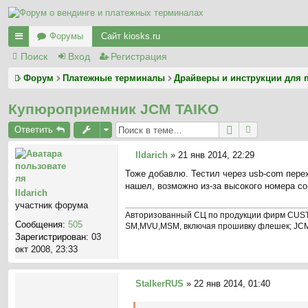
Форумы
Сайт kiosks.ru
Поиск
Вход
Регистрация
с
ы
Форум
Платежные терминалы
Драйверы и инструкции для 
лк
Купюроприемник JCM TAIKO
и
Ответить
Ildarich
»
21 янв 2014, 22:29
С
Тоже добавлю. Тестил через usb-com перех
о
нашел, возможно из-за высокого номера со
о
Ildarich
б
участник форума
щ
Авторизованный СЦ по продукции фирм CUST
Сообщения:
505
е
SM,MVU,MSM, включая прошивку флешек; JCM 
Зарегистрирован:
03
н
окт 2008, 23:33
и
е
StalkerRUS
»
22 янв 2014, 01:40
С
о