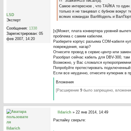
StalkerRUS писал(а):
о
Самое интересное , что ТАЙКА то один 
б
только я не танцевал с бубном вокруг 
щ
LSD
всяких командах ВалМодель и ВалПорт
е
Эксперт
н
Сообщения:
1338
и
[s]Может, плата конвертера уровней вылет
Зарегистрирован:
05
е
проблема с самим кабелем.
фев 2007, 14:20
Разберите корпус разъема COM-кабеля куп
повреждения, нагар?
Отнесите провод в сервис-центр или замен
Разобрал сейчас кабель для DBV-300, там 
Возможно, у Вас сломался купюроприемник 
Попробуйте протестировать подключенный
Если все неудачно, отнесите купюрник в п
Вложения
[Расширение
9
было запрещено, вложение
Ildarich
»
22 янв 2014, 14:49
С
Распайку сверьте:
о
о
Ildarich