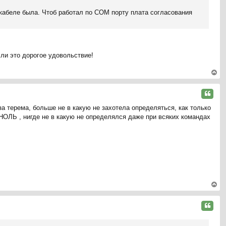
к
 кабеле была. Чтоб работал по СОМ порту плата согласования
на
ча
л
у
сли это дорогое удовольствие!
ер
ну
Цитата
ть
а терема, больше не в какую не захотела определяться, как только
ся
 НОЛЬ , нигде не в какую не определялся даже при всяких командах
к
на
ча
л
у
ер
ну
Цитата
ть
ся