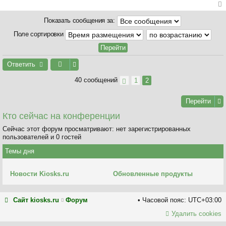
о
у
б
ер
Показать сообщения за:
щ
ну
е
ть
Поле сортировки
н
ся
и
к
е
на
Ответить
ча
л
40 сообщений
1
2
у
Перейти
Кто сейчас на конференции
Сейчас этот форум просматривают: нет зарегистрированных
пользователей и 0 гостей
Темы дня
Новости Kiosks.ru
Обновленные продукты
Сайт kiosks.ru
Форум
Часовой пояс:
UTC+03:00
Удалить cookies