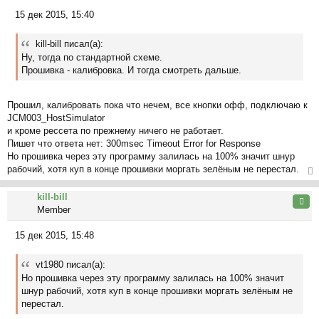
ся
15 дек 2015, 15:40
к
С
на
о
ча
kill-bill писал(а):
о
л
Ну, тогда по стандартной схеме.
б
у
Прошивка - калибровка. И тогда смотреть дальше.
щ
е
н
Прошил, калибровать пока что нечем, все кнопки офф, подключаю к
и
JCM003_HostSimulator
е
и кроме рессета по прежнему ничего не работает.
Пишет что ответа нет: 300msec Timeout Error for Response
Но прошивка через эту программу залилась на 100% значит шнур
рабочий, хотя куп в конце прошивки моргать зелёным не перестал.
ер
kill-bill
ну
Цита
Member
ть
ся
15 дек 2015, 15:48
к
С
на
о
ча
vt1980 писал(а):
о
л
Но прошивка через эту программу залилась на 100% значит
б
у
шнур рабочий, хотя куп в конце прошивки моргать зелёным не
щ
перестал.
е