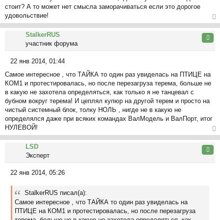
стоит? А то может нет смысла заморачиваться если это дорогое
удовольствие!
ер
StalkerRUS
ну
Цита
участник форума
ть
ся
22 янв 2014, 01:44
к
С
на
Самое интересное , что ТАЙКА то один раз увиделась на ПТИЦЕ на
о
ча
КОМ1 и протестировалась, но после перезагруза терема, больше не
о
л
в какую не захотела определяться, как только я не танцевал с
б
у
бубном вокруг терема! И цеплял купюр на другой терем и просто на
щ
чистый системный блок, толку НОЛЬ , нигде не в какую не
е
определялся даже при всяких командах ВалМодель и ВалПорт, итог
н
НУЛЕВОЙ!
и
е
ер
LSD
ну
Цита
Эксперт
ть
ся
22 янв 2014, 05:26
к
С
на
о
ча
StalkerRUS писал(а):
о
л
Самое интересное , что ТАЙКА то один раз увиделась на
б
у
ПТИЦЕ на КОМ1 и протестировалась, но после перезагруза
щ
терема, больше не в какую не захотела определяться, как