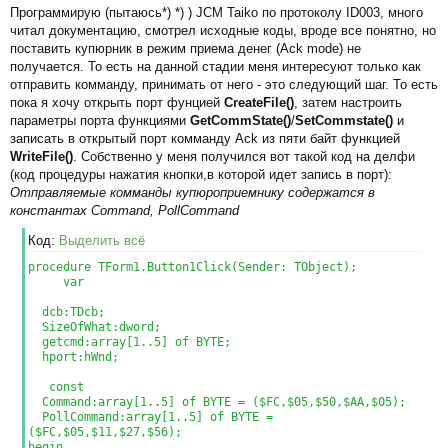
ча
Программирую (пытаюсь*) *) ) JCM Taiko по протоколу ID003, много
о
л
читал документацию, смотрел исходные коды, вроде все понятно, но
о
у
поставить купюрник в режим приема денег (Ack mode) не
б
получается. То есть на данной стадии меня интересуют только как
щ
отправить комманду, принимать от него - это следующий шаг. То есть
е
пока я хочу открыть порт фунцией
CreateFile()
, затем настроить
н
параметры порта функциями
GetCommState()
/
SetCommstate()
и
и
записать в открытый порт комманду Ack из пяти байт функцией
е
WriteFile()
. Собственно у меня получился вот такой код на делфи
(код процедуры нажатия кнопки,в которой идет запись в порт):
Отправляемые комманды купюроприемнику содержатся в
константах Command, PollCommand
Код:
Выделить всё
procedure TForm1.Button1Click(Sender: TObject);
var
dcb:TDcb;
SizeOfWhat:dword;
getcmd:array[1..5] of BYTE;
hport:hWnd;
const
Command:array[1..5] of BYTE = ($FC,$05,$50,$AA,$05);
PollCommand:array[1..5] of BYTE =
($FC,$05,$11,$27,$56);
begin