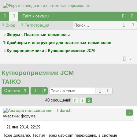
Сайт kiosks.ru
Вход
Регистрация
с
ор
хо
ег
ы
у
д
ис
Форум
Платежные терминалы
Драйверы и инструкции для платежных терминалов
лк
м
тр
Купюроприемники
Купюроприемники JCM
и
ы
ац
ия
ои
Купюроприемник JCM
ск
TAIKO
Ответить
40 сообщений
1
2
Ildarich
Цита
участник форума
21 янв 2014, 22:29
С
Тоже добавлю. Тестил через usb-com переходник, в системе
о