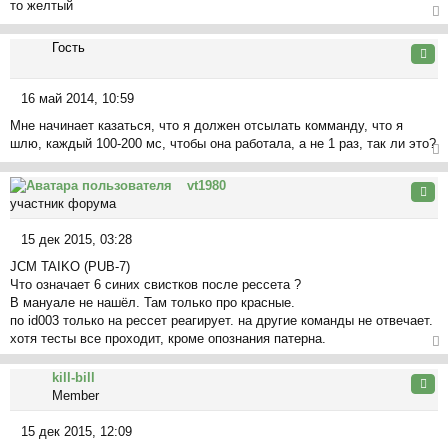
ча
то желтый
о
л
б
ер
у
щ
Гость
ну
Цита
е
ть
н
ся
16 май 2014, 10:59
и
к
С
е
на
Мне начинает казаться, что я должен отсылать комманду, что я
о
ча
шлю, каждый 100-200 мс, чтобы она работала, а не 1 раз, так ли это?
о
л
б
ер
у
щ
vt1980
ну
Цита
е
участник форума
ть
н
ся
и
15 дек 2015, 03:28
к
С
е
на
JCM TAIKO (PUB-7)
о
ча
Что означает 6 синих свистков после рессета ?
о
л
В мануале не нашёл. Там только про красные.
б
у
по id003 только на рессет реагирует. на другие команды не отвечает.
щ
хотя тесты все проходит, кроме опознания патерна.
е
н
ер
kill-bill
и
ну
Цита
Member
е
ть
ся
15 дек 2015, 12:09
к
С