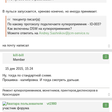
б
у
щ
е
В пульсе запускается, хреново конечно, но иногда принимает.
н
и
техцентр писал(а):
е
По какому протоколу подключаете купюроприемник - ID-003?
Как включены DSW на купюроприемнике?
Можете ответить на
Andrey.Sashnikov@jcm-service.ru
на почту написал
ер
kill-bill
ну
Цита
Member
ть
ся
15 дек 2015, 15:24
к
С
на
Ну, тогда по стандартной схеме.
о
ча
Прошивка - калибровка. И тогда смотреть дальше.
о
л
б
у
щ
Ремонт купюроприемников, монетников, принтеров,диспенсеров в
е
Краснодаре
н
ер
и
vt1980
ну
Цита
е
участник форума
ть