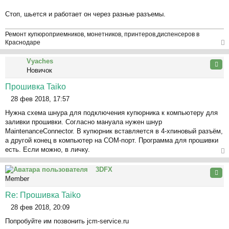
н
и
Стоп, шьется и работает он через разные разъемы.
е
Ремонт купюроприемников, монетников, принтеров,диспенсеров в
Краснодаре
ер
Vyaches
ну
Цита
Новичок
ть
ся
Прошивка Taiko
к
28 фев 2018, 17:57
на
С
ча
Нужна схема шнура для подключения купюрника к компьютеру для
о
л
заливки прошивки. Согласно мануала нужен шнур
о
у
MaintenanceConnector. В купюрник вставляется в 4-хпиновый разъём,
б
а другой конец в компьютер на СОМ-порт. Программа для прошивки
щ
есть. Если можно, в личку.
е
н
ер
3DFX
и
ну
Цита
Member
е
ть
ся
Re: Прошивка Taiko
к
28 фев 2018, 20:09
на
С
ча
Попробуйте им позвонить jcm-service.ru
о
л