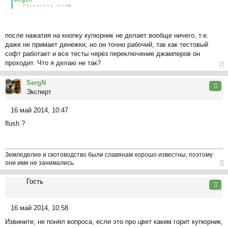
//opening port
hport:=createfile('COM1', GENERIC_READ or
GENERIC_WRITE,0,nil,OPEN_EXISTING,FILE_ATTRIBUTE_NORMAL,
0);
после нажатия на кнопку купюрник не делает вообще ничего, т.e.
if hport=INVALID_HANDLE_VALUE then
даже не примает денежки, но он точно рабочий, так как тестовый
button1.Caption:='ducking opening error' else
button1.Caption:='very goos';
софт работает и все тесты через переключение джамперов он
//geting TDcb class and changing its parametrs for my
проходит. Что я делаю не так?
settings
ер
if not GetCommState(hport,dcb) then
SergN
button1.Caption:='cant getCommState';
ну
Цита
dcb.BaudRate:=CBR_9600;
Эксперт
ть
dcb.Parity:=NOPARITY;
ся
dcb.ByteSize:=8;
16 май 2014, 10:47
к
dcb.StopBits:=ONESTOPBIT;
С
на
sizeofwhat:=0;
flush ?
о
if not SetCommState(hport,dcb)then
ча
о
Button1.Caption:='SetCommState error';
л
б
if(not
у
WriteFile(hport,command,sizeof(command),sizeofwhat,nil))
щ
Земледелие и скотоводство были славянам хорошо известны, поэтому
then button1.Caption:='err write port';
е
они ими не занимались.
end;
н
ер
и
Гость
ну
Цита
е
ть
ся
16 май 2014, 10:58
к
С
на
Извините, не понял вопроса, если это про цвет каким горит купюрник,
о