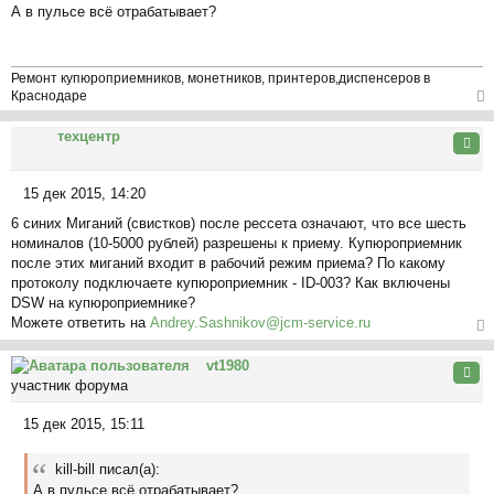
на
А в пульсе всё отрабатывает?
о
ча
о
л
б
у
щ
Ремонт купюроприемников, монетников, принтеров,диспенсеров в
е
Краснодаре
н
ер
и
техцентр
ну
Цита
е
ть
ся
15 дек 2015, 14:20
к
С
на
6 синих Миганий (свистков) после рессета означают, что все шесть
о
ча
номиналов (10-5000 рублей) разрешены к приему. Купюроприемник
о
л
после этих миганий входит в рабочий режим приема? По какому
б
у
протоколу подключаете купюроприемник - ID-003? Как включены
щ
DSW на купюроприемнике?
е
Можете ответить на
Andrey.Sashnikov@jcm-service.ru
н
и
ер
vt1980
е
ну
Цита
участник форума
ть
ся
15 дек 2015, 15:11
к
С
на
о
ча
kill-bill писал(а):
о
л
А в пульсе всё отрабатывает?