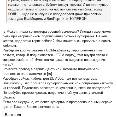
е
только я не танцевал с бубном вокруг терема! И цеплял купюр
н
на другой терем и просто на чистый системный блок, толку
и
НОЛЬ , нигде не в какую не определялся даже при всяких
е
командах ВалМодель и ВалПорт, итог НУЛЕВОЙ!
[s]Может, плата конвертера уровней вылетела? Иногда такое может
быть при неправильном подключении питания купюрника. На нем,
кстати, подсветка горит сейчас? Или может быть проблема с самим
кабелем.
Разберите корпус разъема COM-кабеля купюроприемника (тот
разъем, который подключается к COM-порту), там внутри плата с
микросхемой есть? Имеются ли какие-то видимые повреждения,
нагар?
Отнесите провод в сервис-центр или замените плату/кабель
полностью на аналогичные.[/s]
Разобрал сейчас кабель для DBV-300, там нет конвертера.
Возможно, у Вас сломался купюроприемник или поврежден какой-то
из кабелей. Подсветка работает на купюрнике, питание поступает?
Попробуйте протестировать подключенный купюрник утилитой
Штриха.
Если все неудачно, отнесите купюрник в профессиональный сервис
центр. Такие в Вашем регионе есть.
Вложения