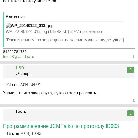
вот такая плата у меня стоит.
о
ча
о
л
б
у
Вложения
щ
е
н
WP_20140122_013.jpg (135.42 КБ) 5927 просмотров
и
[Расширение
было запрещено, вложение больше недоступно.]
е
89261781789
free08@yandex.ru
ер
LSD
ну
Цита
Эксперт
ть
ся
23 янв 2014, 04:04
к
С
на
Значит то, что зачеркнуто, нужно тоже проверить.
о
ча
о
л
б
ер
у
щ
Гость
ну
Цита
е
ть
н
ся
Программирование JCM Taiko по протоколу ID003
и
к
е
16 май 2014, 10:43
на
С