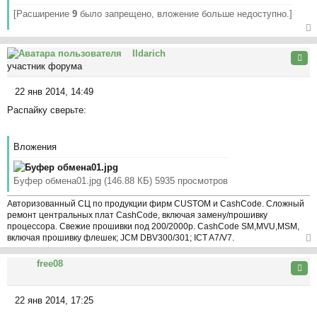
[Расширение
9
было запрещено, вложение больше недоступно.]
ер
Ildarich
ну
Цита
участник форума
ть
ся
22 янв 2014, 14:49
к
С
на
Распайку сверьте:
о
ча
о
л
б
у
Вложения
щ
е
н
Буфер обмена01.jpg (146.88 КБ) 5935 просмотров
и
е
Авторизованный СЦ по продукции фирм CUSTOM и CashCode. Сложный
ремонт центральных плат CashCode, включая замену/прошивку
процессора. Свежие прошивки под 200/2000р. CashCode SM,MVU,MSM,
включая прошивку флешек; JCM DBV300/301; ICT A7/V7.
ер
free08
ну
Цита
ть
ся
22 янв 2014, 17:25
к
С
на