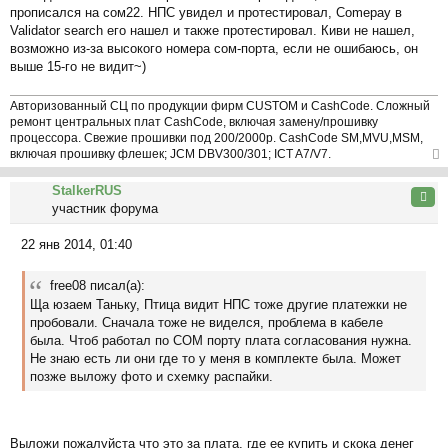
прописался на сом22. НПС увидел и протестировал, Comepay в
о
Validator search его нашел и также протестировал. Киви не нашел,
б
возможно из-за высокого номера сом-порта, если не ошибаюсь, он
щ
выше 15-го не видит~)
е
н
и
Авторизованный СЦ по продукции фирм CUSTOM и CashCode. Сложный
ремонт центральных плат CashCode, включая замену/прошивку
е
процессора. Свежие прошивки под 200/2000р. CashCode SM,MVU,MSM,
включая прошивку флешек; JCM DBV300/301; ICT A7/V7.
ер
StalkerRUS
ну
Цита
участник форума
ть
ся
22 янв 2014, 01:40
к
С
на
о
ча
free08 писал(а):
о
л
Ща юзаем Таньку, Птица видит НПС тоже другие платежки не
б
у
пробовали. Сначала тоже не виделся, проблема в кабеле
щ
была. Чтоб работал по СОМ порту плата согласования нужна.
е
Не знаю есть ли они где то у меня в комплекте была. Может
н
позже выложу фото и схемку распайки.
и
е
Выложи пожалуйста что это за плата, где ее купить и скока денег