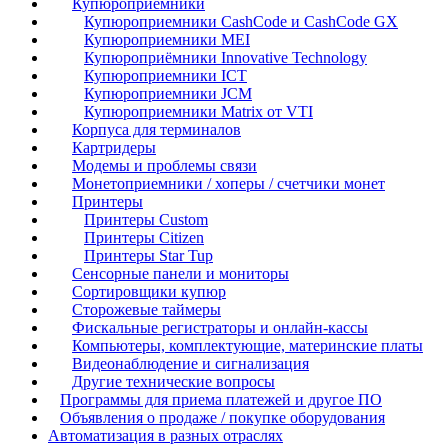
Купюроприемники
Купюроприемники CashCode и CashCode GX
Купюроприемники MEI
Купюроприёмники Innovative Technology
Купюроприемники ICT
Купюроприемники JCM
Купюроприемники Matrix от VTI
Корпуса для терминалов
Картридеры
Модемы и проблемы связи
Монетоприемники / хоперы / счетчики монет
Принтеры
Принтеры Custom
Принтеры Citizen
Принтеры Star Tup
Сенсорные панели и мониторы
Сортировщики купюр
Сторожевые таймеры
Фискальные регистраторы и онлайн-кассы
Компьютеры, комплектующие, материнские платы
Видеонаблюдение и сигнализация
Другие технические вопросы
Программы для приема платежей и другое ПО
Объявления о продаже / покупке оборудования
Автоматизация в разных отраслях