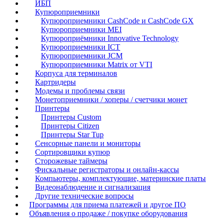
ИБП
Купюроприемники
Купюроприемники CashCode и CashCode GX
Купюроприемники MEI
Купюроприёмники Innovative Technology
Купюроприемники ICT
Купюроприемники JCM
Купюроприемники Matrix от VTI
Корпуса для терминалов
Картридеры
Модемы и проблемы связи
Монетоприемники / хоперы / счетчики монет
Принтеры
Принтеры Custom
Принтеры Citizen
Принтеры Star Tup
Сенсорные панели и мониторы
Сортировщики купюр
Сторожевые таймеры
Фискальные регистраторы и онлайн-кассы
Компьютеры, комплектующие, материнские платы
Видеонаблюдение и сигнализация
Другие технические вопросы
Программы для приема платежей и другое ПО
Объявления о продаже / покупке оборудования