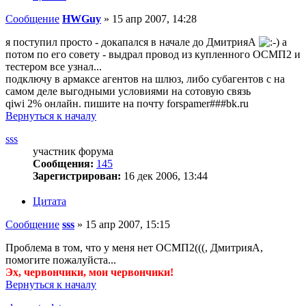
Сообщение
HWGuy
»
15 апр 2007, 14:28
я поступил просто - докапался в начале до ДмитрияА
а
потом по его совету - выдрал провод из купленного ОСМП2 и
тестером все узнал...
подключу в армаксе агентов на шлюз, либо субагентов с на
самом деле выгодными условиями на сотовую связь
qiwi 2% онлайн. пишите на почту forspamer###bk.ru
Вернуться к началу
sss
участник форума
Сообщения:
145
Зарегистрирован:
16 дек 2006, 13:44
Цитата
Сообщение
sss
»
15 апр 2007, 15:15
Проблема в том, что у меня нет ОСМП2(((, ДмитрияА,
помогите пожалуйста...
Эх, червончики, мои червончики!
Вернуться к началу