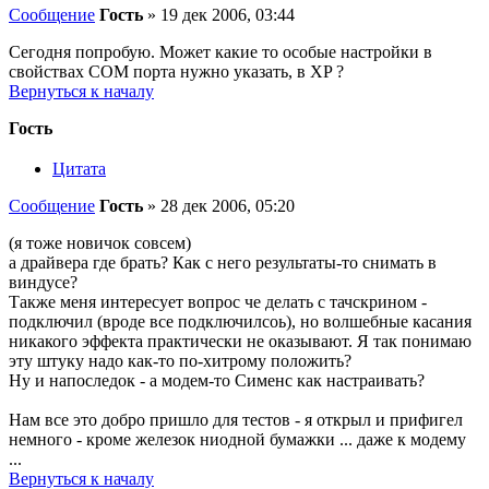
Сообщение
Гость
»
19 дек 2006, 03:44
Сегодня попробую. Может какие то особые настройки в
свойствах COM порта нужно указать, в XP ?
Вернуться к началу
Гость
Цитата
Сообщение
Гость
»
28 дек 2006, 05:20
(я тоже новичок совсем)
а драйвера где брать? Как с него результаты-то снимать в
виндусе?
Также меня интересует вопрос че делать с тачскрином -
подключил (вроде все подключилсоь), но волшебные касания
никакого эффекта практически не оказывают. Я так понимаю
эту штуку надо как-то по-хитрому положить?
Ну и напоследок - а модем-то Сименс как настраивать?
Нам все это добро пришло для тестов - я открыл и прифигел
немного - кроме железок ниодной бумажки ... даже к модему
...
Вернуться к началу