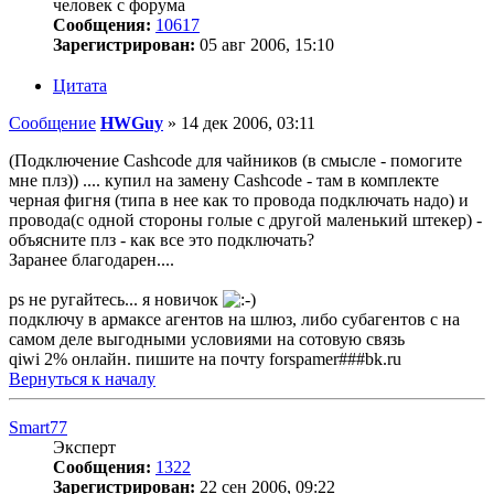
человек с форума
Сообщения:
10617
Зарегистрирован:
05 авг 2006, 15:10
Цитата
Сообщение
HWGuy
»
14 дек 2006, 03:11
(Подключение Cashcode для чайников (в смысле - помогите
мне плз)) .... купил на замену Cashcode - там в комплекте
черная фигня (типа в нее как то провода подключать надо) и
провода(с одной стороны голые с другой маленький штекер) -
объясните плз - как все это подключать?
Заранее благодарен....
ps не ругайтесь... я новичок
подключу в армаксе агентов на шлюз, либо субагентов с на
самом деле выгодными условиями на сотовую связь
qiwi 2% онлайн. пишите на почту forspamer###bk.ru
Вернуться к началу
Smart77
Эксперт
Сообщения:
1322
Зарегистрирован:
22 сен 2006, 09:22