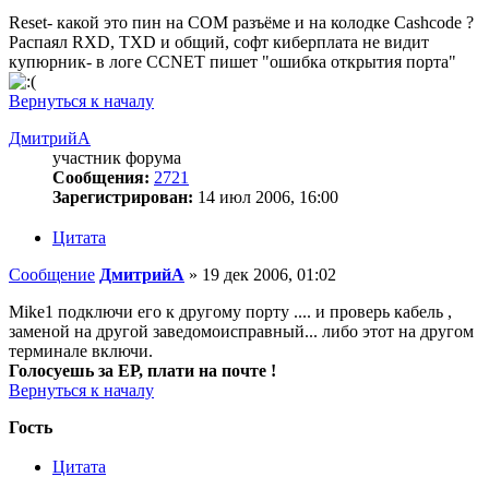
Reset- какой это пин на COM разъёме и на колодке Cashcode ?
Распаял RXD, TXD и общий, софт киберплата не видит
купюрник- в логе CCNET пишет "ошибка открытия порта"
Вернуться к началу
ДмитрийА
участник форума
Сообщения:
2721
Зарегистрирован:
14 июл 2006, 16:00
Цитата
Сообщение
ДмитрийА
»
19 дек 2006, 01:02
Mike1 подключи его к другому порту .... и проверь кабель ,
заменой на другой заведомоисправный... либо этот на другом
терминале включи.
Голосуешь за ЕР, плати на почте !
Вернуться к началу
Гость
Цитата