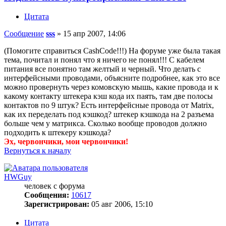
Цитата
Сообщение
sss
»
15 апр 2007, 14:06
(Помогите справиться CashCode!!!) На форуме уже была такая
тема, почитал и понял что я ничего не понял!!! С кабелем
питания все понятно там желтый и черный. Что делать с
интерфейсными проводами, объясните подробнее, как это все
можно провернуть через комовскую мышь, какие провода и к
какому контакту штекера кэш кода их паять, там две полосы
контактов по 9 штук? Есть интерфейсные провода от Matrix,
как их переделать под кэшкод? штекер кэшкода на 2 разъема
больше чем у матрикса. Сколько вообще проводов должно
подходить к штекеру кэшкода?
Эх, червончики, мои червончики!
Вернуться к началу
HWGuy
человек с форума
Сообщения:
10617
Зарегистрирован:
05 авг 2006, 15:10
Цитата