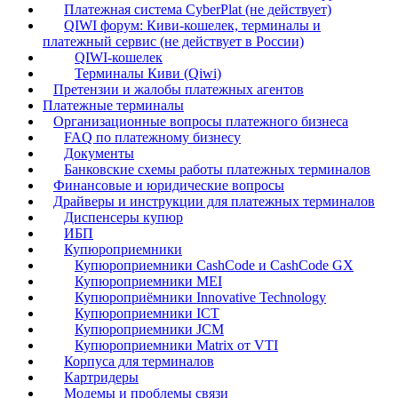
Платежная система CyberPlat (не действует)
QIWI форум: Киви-кошелек, терминалы и
платежный сервис (не действует в России)
QIWI-кошелек
Терминалы Киви (Qiwi)
Претензии и жалобы платежных агентов
Платежные терминалы
Организационные вопросы платежного бизнеса
FAQ по платежному бизнесу
Документы
Банковские схемы работы платежных терминалов
Финансовые и юридические вопросы
Драйверы и инструкции для платежных терминалов
Диспенсеры купюр
ИБП
Купюроприемники
Купюроприемники CashCode и CashCode GX
Купюроприемники MEI
Купюроприёмники Innovative Technology
Купюроприемники ICT
Купюроприемники JCM
Купюроприемники Matrix от VTI
Корпуса для терминалов
Картридеры
Модемы и проблемы связи