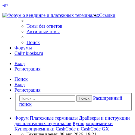
-
α
+
Ссылки
Темы без ответов
Активные темы
Поиск
Форумы
Сайт kiosks.ru
Вход
Регистрация
Поиск
Вход
Регистрация
Расширенный
Поиск
поиск
Форум
Платежные терминалы
Драйверы и инструкции
для платежных терминалов
Купюроприемники
Купюроприемники CashCode и CashCode GX
Текущее время: 08 авг 2026, 19:21