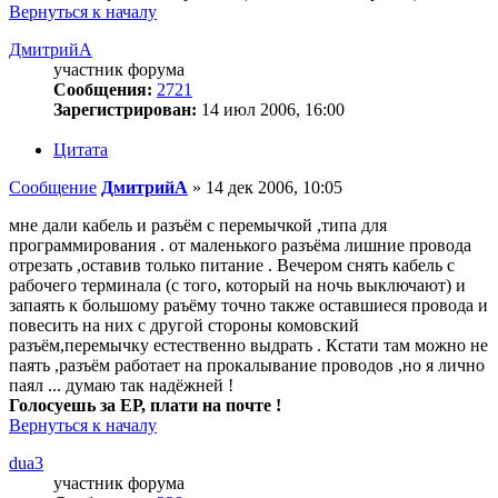
Вернуться к началу
ДмитрийА
участник форума
Сообщения:
2721
Зарегистрирован:
14 июл 2006, 16:00
Цитата
Сообщение
ДмитрийА
»
14 дек 2006, 10:05
мне дали кабель и разъём с перемычкой ,типа для
программирования . от маленького разъёма лишние провода
отрезать ,оставив только питание . Вечером снять кабель с
рабочего терминала (с того, который на ночь выключают) и
запаять к большому раъёму точно также оставшиеся провода и
повесить на них с другой стороны комовский
разъём,перемычку естественно выдрать . Кстати там можно не
паять ,разъём работает на прокалывание проводов ,но я лично
паял ... думаю так надёжней !
Голосуешь за ЕР, плати на почте !
Вернуться к началу
dua3
участник форума