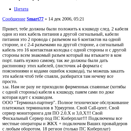
Цитата
Сообщение
Smart77
»
14 дек 2006, 05:21
Привет, тебе должны были положить к кэшкоду след. 2 кабеля
один из них кабель питания а другой сигнальный, кабели
питания это 2 провода с разъемом на 6 контактов на одной
стороне, и с 2-4 разъемами на другой стороне, а сигнальный
кабель это 16 контактная колодка с одной стороны и с другой
стороны всем знакомый разъем который вы втыкаете в ком
порт. паять нужно самому, так же должны были дать
распиновку этих кабелей, (листочик а4 формата с
пояснениями и кодами ошибок кэшкода), ты можешь заказть
эти кабеля чтоб тебе спаяли, разбиратся там нечему все
просто.
з.ы. Нам не разу не приходили фирменнык спаянные (хотябы
с одной стороны) кабеля к кэшкоду, паяем сами по доке
которая идет с кэшкодом.
ООО "Терминал-партнер". Полное техническое обслуживание
платежных терминалов в Удмуртии. Свой Call-цент. Свой
сервер мониторинга для ПО 2.0.Х и 3,0,Х!!! Свой
Фискальный Сервер под ПС Киберплат!!! Подключены все
местные операторы и ЖКХ + подключим Ваших провайдеров
с любым оборотом. 18 регион (только ПС Киберплат)