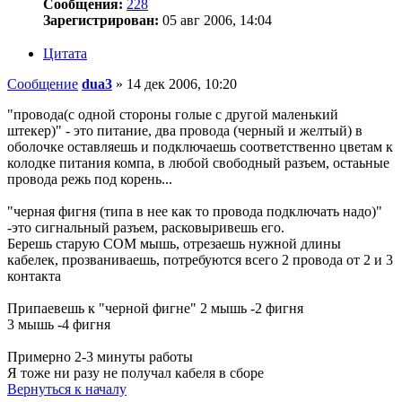
Сообщения:
228
Зарегистрирован:
05 авг 2006, 14:04
Цитата
Сообщение
dua3
»
14 дек 2006, 10:20
"провода(с одной стороны голые с другой маленький
штекер)" - это питание, два провода (черный и желтый) в
оболочке оставляешь и подключаешь соответственно цветам к
колодке питания компа, в любой свободный разъем, остаьные
провода режь под корень...
"черная фигня (типа в нее как то провода подключать надо)"
-это сигнальный разъем, расковыривешь его.
Берешь старую COM мышь, отрезаешь нужной длины
кабелек, прозваниваешь, потребуются всего 2 провода от 2 и 3
контакта
Припаевешь к "черной фигне" 2 мышь -2 фигня
3 мышь -4 фигня
Примерно 2-3 минуты работы
Я тоже ни разу не получал кабеля в сборе
Вернуться к началу