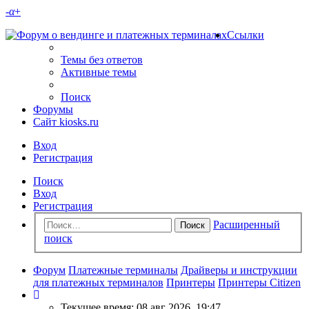
-
α
+
Ссылки
Темы без ответов
Активные темы
Поиск
Форумы
Сайт kiosks.ru
Вход
Регистрация
Поиск
Вход
Регистрация
Расширенный
Поиск
поиск
Форум
Платежные терминалы
Драйверы и инструкции
для платежных терминалов
Принтеры
Принтеры Citizen
Текущее время: 08 авг 2026, 19:47