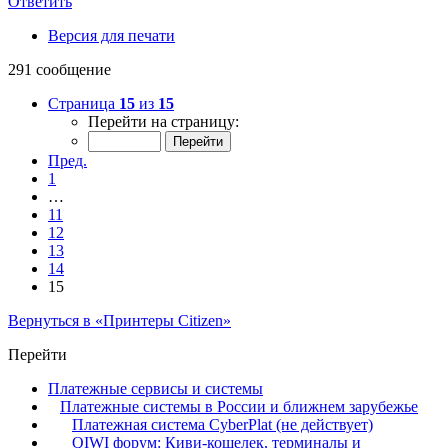
Ответить
Версия для печати
291 сообщение
Страница
15
из
15
Перейти на страницу:
Пред.
1
…
11
12
13
14
15
Вернуться в «Принтеры Citizen»
Перейти
Платежные сервисы и системы
Платежные системы в России и ближнем зарубежье
Платежная система CyberPlat (не действует)
QIWI форум: Киви-кошелек, терминалы и