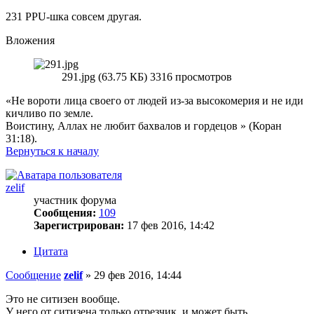
231 PPU-шка совсем другая.
Вложения
291.jpg (63.75 КБ) 3316 просмотров
«Не вороти лица своего от людей из-за высокомерия и не иди
кичливо по земле.
Воистину, Аллах не любит бахвалов и гордецов » (Коран
31:18).
Вернуться к началу
zelif
участник форума
Сообщения:
109
Зарегистрирован:
17 фев 2016, 14:42
Цитата
Сообщение
zelif
»
29 фев 2016, 14:44
Это не ситизен вообще.
У него от ситизена только отрезчик, и может быть