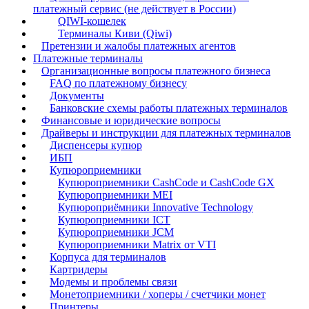
платежный сервис (не действует в России)
QIWI-кошелек
Терминалы Киви (Qiwi)
Претензии и жалобы платежных агентов
Платежные терминалы
Организационные вопросы платежного бизнеса
FAQ по платежному бизнесу
Документы
Банковские схемы работы платежных терминалов
Финансовые и юридические вопросы
Драйверы и инструкции для платежных терминалов
Диспенсеры купюр
ИБП
Купюроприемники
Купюроприемники CashCode и CashCode GX
Купюроприемники MEI
Купюроприёмники Innovative Technology
Купюроприемники ICT
Купюроприемники JCM
Купюроприемники Matrix от VTI
Корпуса для терминалов
Картридеры
Модемы и проблемы связи
Монетоприемники / хоперы / счетчики монет
Принтеры