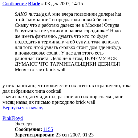
Сообщение
Blade
»
03 дек 2007, 14:15
SAKO писал(а):
А мне вчера позвонили дилеры hat
этой "компании" и предлагали новый бизнес.
Скажу что я работаю далеко не в Москве! Откуда
беруться такие умники в нашем городишке? Надо
же иметь фантазию, думать что кто-то будет
подходить к терминалу чтоб сунуть туда денежку
для того чтоб узнать сколько стоит дом где нибудь
в подмосковье count . У нас для этого есть
районная газета. Дело не в этом, ПОЧЕМУ ВСЕ
ДУМАЮТ ЧТО ТАРМИНАЛЬЩИКИ ДЕБИЛЫ?
Меня это злит brick wall
у них написано, что количество их агентов ограничено, тока
для избранных типа cocktail
значит находятся идиоты, раз они до сих пор спамят, мне
месяц назад их письмо приходило brick wall
Вернуться к началу
PinkFloyd
Эксперт
Сообщения:
1155
Зарегистрирован:
23 сен 2007, 01:23