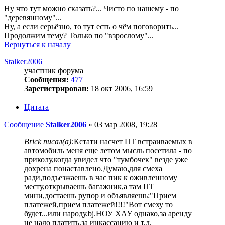
Ну что тут можно сказать?... Чисто по нашему - по
"деревянному"...
Ну, а если серьёзно, то тут есть о чём поговорить...
Продолжим тему? Только по "взрослому"...
Вернуться к началу
Stalker2006
участник форума
Сообщения:
477
Зарегистрирован:
18 окт 2006, 16:59
Цитата
Сообщение
Stalker2006
»
03 мар 2008, 19:28
Brick писал(а):
Кстати насчет ПТ встраиваемых в
автомобиль меня еще летом мысль посетила - по
приколу,когда увидел что "тумбочек" везде уже
дохрена понаставлено.Думаю,для смеха
ради,подъезжаешь в час пик к оживленному
месту,открываешь багажник,а там ПТ
мини,достаешь рупор и объявляешь:"Прием
платежей,прием платежей!!!!"Вот смеху то
будет...или народу.bj.НОУ ХАУ однако,за аренду
не надо платить,за инкассацию и т.д.