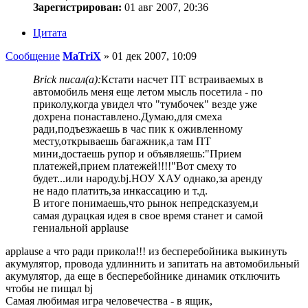
Зарегистрирован:
01 авг 2007, 20:36
Цитата
Сообщение
MaTriX
»
01 дек 2007, 10:09
Brick писал(а):
Кстати насчет ПТ встраиваемых в
автомобиль меня еще летом мысль посетила - по
приколу,когда увидел что "тумбочек" везде уже
дохрена понаставлено.Думаю,для смеха
ради,подъезжаешь в час пик к оживленному
месту,открываешь багажник,а там ПТ
мини,достаешь рупор и объявляешь:"Прием
платежей,прием платежей!!!!"Вот смеху то
будет...или народу.bj.НОУ ХАУ однако,за аренду
не надо платить,за инкассацию и т.д.
В итоге понимаешь,что рынок непредсказуем,и
самая дурацкая идея в свое время станет и самой
гениальной applause
applause а что ради прикола!!! из бесперебойника выкинуть
акумулятор, провода удлиннить и запитать на автомобильный
акумулятор, да еще в бесперебойнике динамик отключить
чтобы не пищал bj
Самая любимая игра человечества - в ящик,