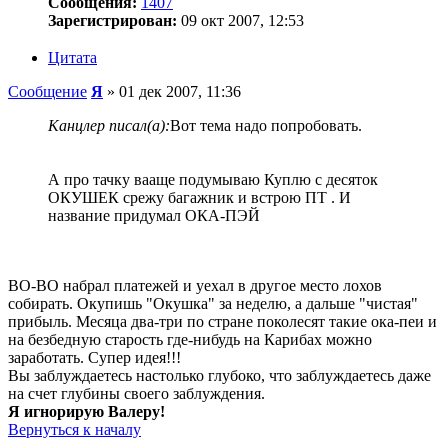
Сообщения:
1407
Зарегистрирован:
09 окт 2007, 12:53
Цитата
Сообщение
Я
»
01 дек 2007, 11:36
Канцлер писал(а):
Вот тема надо попробовать.
А про тачку вааще подумываю Куплю с десяток
ОКУШЕК срежу багажник и встрою ПТ . И
название придумал ОКА-ПЭЙ
ВО-ВО набрал платежей и уехал в другое место лохов
собирать. Окупишь "Окушка" за неделю, а дальше "чистая"
прибыль. Месяца два-три по стране поколесят такие ока-пеи и
на безбедную старость где-нибудь на Карибах можно
заработать. Супер идея!!!
Вы заблуждаетесь настолько глубоко, что заблуждаетесь даже
на счет глубины своего заблуждения.
Я игнорирую Валеру!
Вернуться к началу