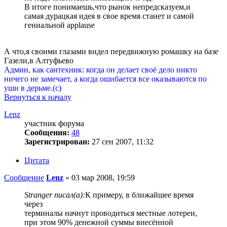
В итоге понимаешь,что рынок непредсказуем,и
самая дурацкая идея в свое время станет и самой
гениальной applause
А что,я своими глазами видел передвижную ромашку на базе
Газели,в Алтуфьево
Админ, как сантехник: когда он делает своё дело никто
ничего не замечает, а когда ошибается все оказываются по
уши в дерьме.(с)
Вернуться к началу
Lenz
участник форума
Сообщения:
48
Зарегистрирован:
27 сен 2007, 11:32
Цитата
Сообщение
Lenz
»
03 мар 2008, 19:59
Stranger писал(а):
К примеру, в ближайшее время
через
терминалы начнут проводиться местные лотереи,
при этом 90% денежной суммы внесённой