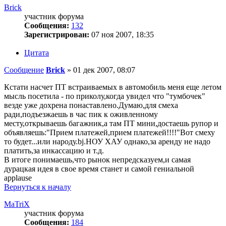
Brick
участник форума
Сообщения:
132
Зарегистрирован:
07 ноя 2007, 18:35
Цитата
Сообщение
Brick
»
01 дек 2007, 08:07
Кстати насчет ПТ встраиваемых в автомобиль меня еще летом
мысль посетила - по приколу,когда увидел что "тумбочек"
везде уже дохрена понаставлено.Думаю,для смеха
ради,подъезжаешь в час пик к оживленному
месту,открываешь багажник,а там ПТ мини,достаешь рупор и
объявляешь:"Прием платежей,прием платежей!!!!"Вот смеху
то будет...или народу.bj.НОУ ХАУ однако,за аренду не надо
платить,за инкассацию и т.д.
В итоге понимаешь,что рынок непредсказуем,и самая
дурацкая идея в свое время станет и самой гениальной
applause
Вернуться к началу
MaTriX
участник форума
Сообщения:
184