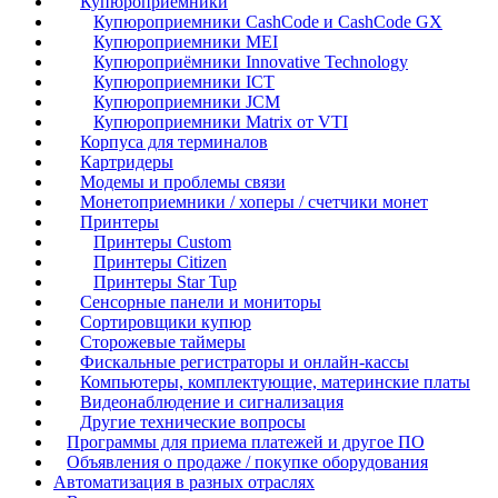
Купюроприемники
Купюроприемники CashCode и CashCode GX
Купюроприемники MEI
Купюроприёмники Innovative Technology
Купюроприемники ICT
Купюроприемники JCM
Купюроприемники Matrix от VTI
Корпуса для терминалов
Картридеры
Модемы и проблемы связи
Монетоприемники / хоперы / счетчики монет
Принтеры
Принтеры Custom
Принтеры Citizen
Принтеры Star Tup
Сенсорные панели и мониторы
Сортировщики купюр
Сторожевые таймеры
Фискальные регистраторы и онлайн-кассы
Компьютеры, комплектующие, материнские платы
Видеонаблюдение и сигнализация
Другие технические вопросы
Программы для приема платежей и другое ПО
Объявления о продаже / покупке оборудования
Автоматизация в разных отраслях