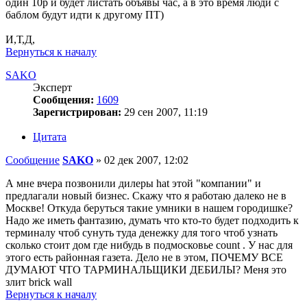
один 10р и будет листать объявы час, а в это время люди с
баблом будут идти к другому ПТ)
И,Т,Д,
Вернуться к началу
SAKO
Эксперт
Сообщения:
1609
Зарегистрирован:
29 сен 2007, 11:19
Цитата
Сообщение
SAKO
»
02 дек 2007, 12:02
А мне вчера позвонили дилеры hat этой "компании" и
предлагали новый бизнес. Скажу что я работаю далеко не в
Москве! Откуда беруться такие умники в нашем городишке?
Надо же иметь фантазию, думать что кто-то будет подходить к
терминалу чтоб сунуть туда денежку для того чтоб узнать
сколько стоит дом где нибудь в подмосковье count . У нас для
этого есть районная газета. Дело не в этом, ПОЧЕМУ ВСЕ
ДУМАЮТ ЧТО ТАРМИНАЛЬЩИКИ ДЕБИЛЫ? Меня это
злит brick wall
Вернуться к началу