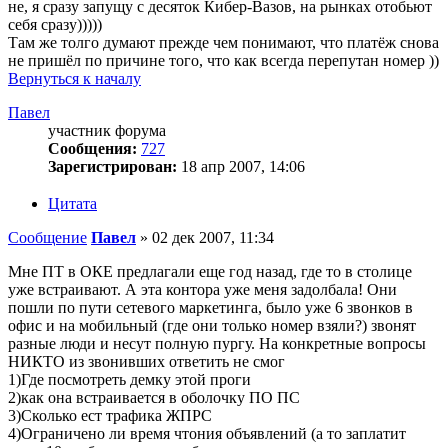
не, я сразу запущу с десяток Кибер-Вазов, на рынках отобьют
себя сразу)))))
Там же толго думают прежде чем понимают, что платёж снова
не пришёл по причине того, что как всегда перепутан номер ))
Вернуться к началу
Павел
участник форума
Сообщения:
727
Зарегистрирован:
18 апр 2007, 14:06
Цитата
Сообщение
Павел
»
02 дек 2007, 11:34
Мне ПТ в ОКЕ предлагали еще год назад, где то в столице
уже встраивают. А эта контора уже меня задолбала! Они
пошли по пути сетевого маркетинга, было уже 6 звонков в
офис и на мобильный (где они только номер взяли?) звонят
разные люди и несут полную пургу. На конкретные вопросы
НИКТО из звонивших ответить не смог
1)Где посмотреть демку этой проги
2)как она встраивается в оболочку ПО ПС
3)Сколько ест трафика ЖПРС
4)Ограничено ли время чтония объявлений (а то заплатит