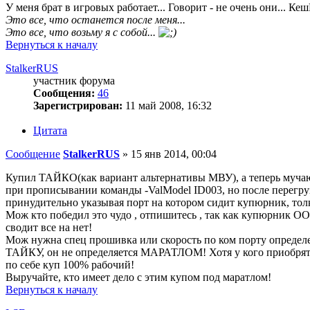
У меня брат в игровых работает... Говорит - не очень они... Ке
Это все, что останется после меня...
Это все, что возьму я с собой...
Вернуться к началу
StalkerRUS
участник форума
Сообщения:
46
Зарегистрирован:
11 май 2008, 16:32
Цитата
Сообщение
StalkerRUS
»
15 янв 2014, 00:04
Купил ТАЙКО(как вариант альтернативы МВУ), а теперь муча
при прописывании команды -ValModel ID003, но после перегруза 
принудительно указывая порт на котором сидит купюрник, то
Мож кто победил это чудо , отпишитесь , так как купюрник О
сводит все на нет!
Мож нужна спец прошивка или скорость по ком порту определе
ТАЙКУ, он не определяется МАРАТЛОМ! Хотя у кого приобрятал 
по себе куп 100% рабочий!
Выручайте, кто имеет дело с этим купом под маратлом!
Вернуться к началу