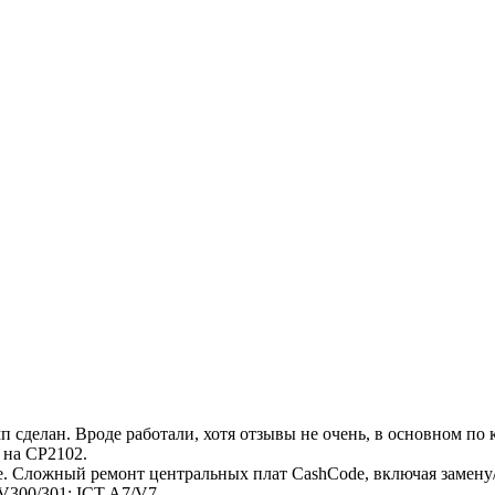
 сделан. Вроде работали, хотя отзывы не очень, в основном по 
 на СР2102.
Сложный ремонт центральных плат CashCode, включая замену/
00/301; ICT A7/V7.