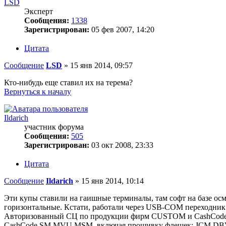
LSD
Эксперт
Сообщения:
1338
Зарегистрирован:
05 фев 2007, 14:20
Цитата
Сообщение
LSD
»
15 янв 2014, 09:57
Кто-нибудь еще ставил их на терема?
Вернуться к началу
Ildarich
участник форума
Сообщения:
505
Зарегистрирован:
03 окт 2008, 23:33
Цитата
Сообщение
Ildarich
»
15 янв 2014, 10:14
Эти купы ставили на гаишные терминалы, там софт на базе осмп
горизонтальные. Кстати, работали через USB-COM переходник
Авторизованный СЦ по продукции фирм CUSTOM и CashCode. 
CashCode SM,MVU,MSM, включая прошивку флешек; JCM DBV3