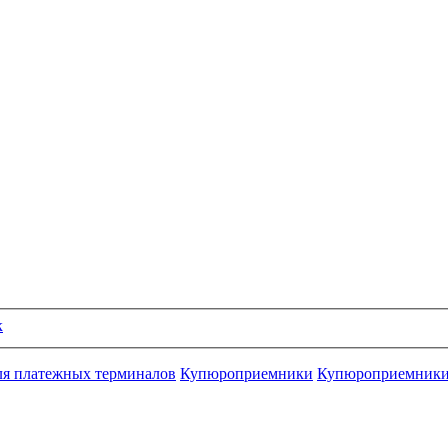
к
ля платежных терминалов
Купюроприемники
Купюроприемник