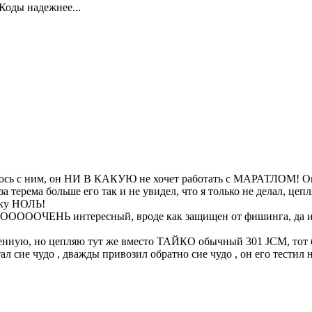
шКоды надежнее...
юсь с ним, он НИ В КАКУЮ не хочет работать с МАРАТЛОМ! Он
терема больше его так и не увидел, что я только не делал, цепл
лку НОЛЬ!
ООООООЧЕНЬ интересный, вроде как защищен от фишинга, да и ц
нную, но цепляю тут же вместо ТАЙКО обычный 301 JCM, тот без
сие чудо , дважды привозил обратно сие чудо , он его тестил н