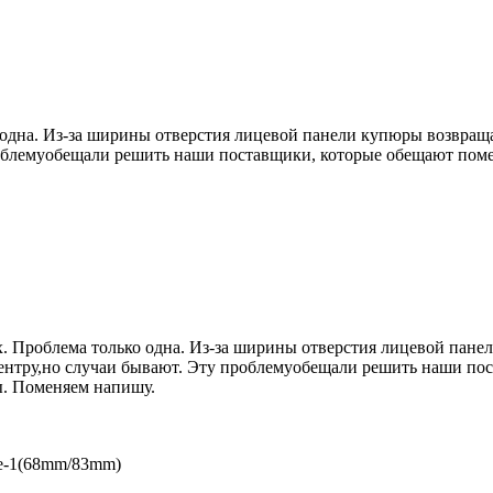
 одна. Из-за ширины отверстия лицевой панели купюры возвращ
облемуобещали решить наши поставщики, которые обещают помен
х. Проблема только одна. Из-за ширины отверстия лицевой пан
центру,но случаи бывают. Эту проблемуобещали решить наши по
ы. Поменяем напишу.
pe-1(68mm/83mm)