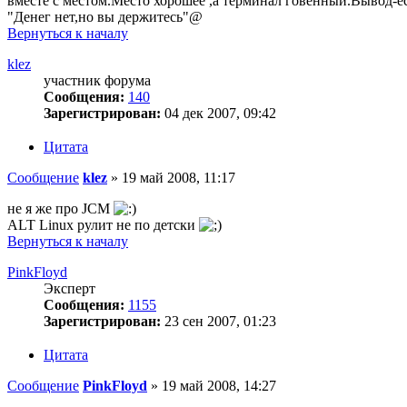
вместе с местом.Место хорошее ,а терминал говенный.Вывод-ес
"Денег нет,но вы держитесь"@
Вернуться к началу
klez
участник форума
Сообщения:
140
Зарегистрирован:
04 дек 2007, 09:42
Цитата
Сообщение
klez
»
19 май 2008, 11:17
не я же про JCM
ALT Linux рулит не по детски
Вернуться к началу
PinkFloyd
Эксперт
Сообщения:
1155
Зарегистрирован:
23 сен 2007, 01:23
Цитата
Сообщение
PinkFloyd
»
19 май 2008, 14:27