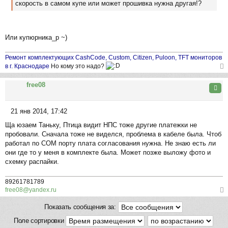
скорость в самом купе или может прошивка нужна другая!?
е
н
и
е
Или купюрникa_p ~)
Ремонт комплектующих CashCode, Custom, Citizen, Puloon, TFT мониторов
в г. Краснодаре
Но кому это надо?
ер
free08
ну
Цита
ть
ся
21 янв 2014, 17:42
к
С
на
Ща юзаем Таньку, Птица видит НПС тоже другие платежки не
о
ча
пробовали. Сначала тоже не виделся, проблема в кабеле была. Чтоб
о
л
работал по СОМ порту плата согласования нужна. Не знаю есть ли
б
у
они где то у меня в комплекте была. Может позже выложу фото и
щ
схемку распайки.
е
н
и
89261781789
free08@yandex.ru
е
ер
Показать сообщения за:
ну
ть
Поле сортировки
ся