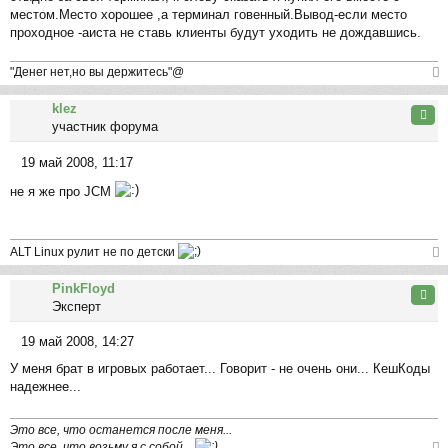
б
у
местом.Место хорошее ,а терминал говенный.Вывод-если место
щ
проходное -аиста не ставь клиенты будут уходить не дождавшись.
е
н
и
"Денег нет,но вы держитесь"@
е
ер
klez
ну
Цита
участник форума
ть
ся
19 май 2008, 11:17
к
С
на
не я же про JCM
о
ча
о
л
б
у
щ
ALT Linux рулит не по детски
е
ер
н
PinkFloyd
ну
Цита
и
Эксперт
ть
е
ся
19 май 2008, 14:27
к
С
на
У меня брат в игровых работает... Говорит - не очень они... КешКоды
о
ча
надежнее...
о
л
б
у
щ
Это все, что останется после меня...
е
Это все, что возьму я с собой...