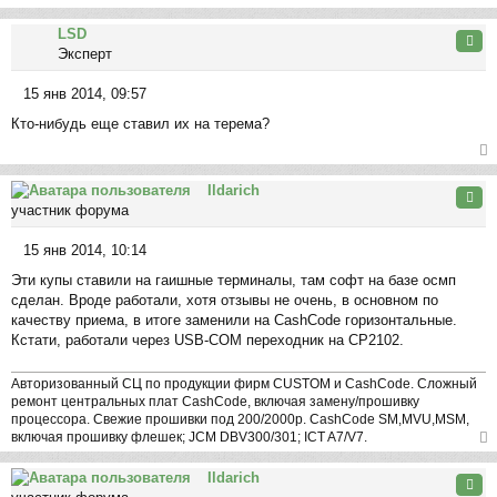
ер
LSD
ну
Цита
Эксперт
ть
ся
15 янв 2014, 09:57
к
С
на
Кто-нибудь еще ставил их на терема?
о
ча
о
л
б
ер
у
щ
Ildarich
ну
Цита
е
участник форума
ть
н
ся
и
15 янв 2014, 10:14
к
С
е
на
Эти купы ставили на гаишные терминалы, там софт на базе осмп
о
ча
сделан. Вроде работали, хотя отзывы не очень, в основном по
о
л
качеству приема, в итоге заменили на CashCode горизонтальные.
б
у
Кстати, работали через USB-COM переходник на СР2102.
щ
е
н
Авторизованный СЦ по продукции фирм CUSTOM и CashCode. Сложный
ремонт центральных плат CashCode, включая замену/прошивку
и
процессора. Свежие прошивки под 200/2000р. CashCode SM,MVU,MSM,
е
включая прошивку флешек; JCM DBV300/301; ICT A7/V7.
ер
Ildarich
ну
Цита