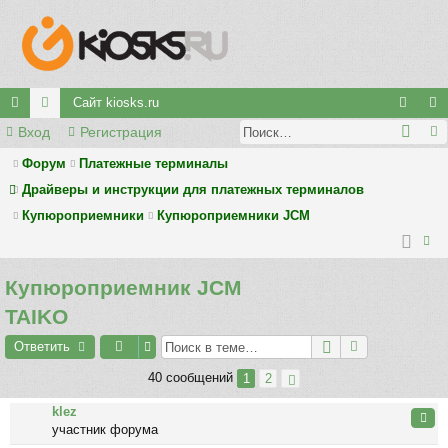
Сайт kiosks.ru
Вход
Регистрация
с
ор
хо
ег
ы
у
д
ис
Форум
Платежные терминалы
Драйверы и инструкции для платежных терминалов
лк
м
тр
Купюроприемники
Купюроприемники JCM
и
ы
ац
ия
ои
Купюроприемник JCM
ск
TAIKO
Ответить
40 сообщений
1
2
klez
Цита
участник форума