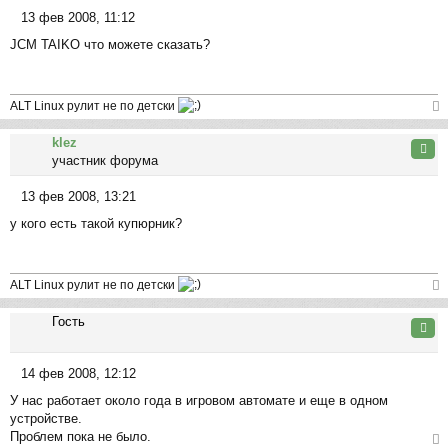
13 фев 2008, 11:12
С
JCM TAIKO что можете сказать?
о
о
б
щ
ALT Linux рулит не по детски
е
ер
н
klez
ну
Цита
и
участник форума
ть
е
ся
13 фев 2008, 13:21
к
С
на
у кого есть такой купюрник?
о
ча
о
л
б
у
щ
ALT Linux рулит не по детски
е
ер
н
Гость
ну
Цита
и
ть
е
ся
14 фев 2008, 12:12
к
С
на
У нас работает около года в игровом автомате и еще в одном
о
ча
устройстве.
о
л
Проблем пока не было.
б