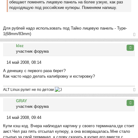
обещают поменять лицевую панель на более узкую, как раз
е
подходящую под российские купюры. Поменяем напишу.
Для рублей надо использовать под Тайко лицевую панель - Type-
1(68mm/83mm)
ер
klez
ну
Цита
участник форума
ть
ся
14 май 2008, 08:14
к
С
на
А денешку с первого раза берет?
о
ча
Как часто надо делать калибровку и юстировку?
о
л
б
у
щ
ALT Linux рулит не по детски
е
ер
н
GRAY
ну
Цита
и
участник форума
ть
е
ся
14 май 2008, 09:44
к
С
на
Купи кэш код. Вчера наблюдал картину у своего терминала,где стоит
о
ча
аист.Чел раз пять отсылал купюру, а она возвращалась.Мне стало
о
л
стыдно за свой терминал, к слову сказать я купил его вместе с