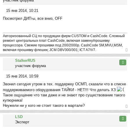
участник форума
ть
ся
15 янв 2014, 10:21
к
С
на
Посмотрел ДИП-ы, все вниз, OFF
о
ча
о
л
б
у
щ
Авторизованный СЦ по продукции фирм CUSTOM и CashCode. Сложный
е
ремонт центральных плат CashCode, включая замену/прошивку
процессора. Свежие прошивки под 200/2000р. CashCode SM,MVU,MSM,
н
включая прошивку флешек; JCM DBV300/301; ICT A7/V7.
и
ер
е
StalkerRUS
ну
Цита
участник форума
ть
ся
15 янв 2014, 10:59
к
С
на
Звонил сегодня утром в тех. поддержку ОСМП, сказали что в списке
о
ча
поддерживаемого оборудования ТАЙКИ - НЕТ!!! Что делать ХЗ
о
л
Такое ощущение что там даже и не знают про существование такого
б
у
купюрника!
щ
Неужели ни у кого не стоит такого в мартале?
е
н
ер
и
LSD
ну
Цита
е
Эксперт
ть
ся