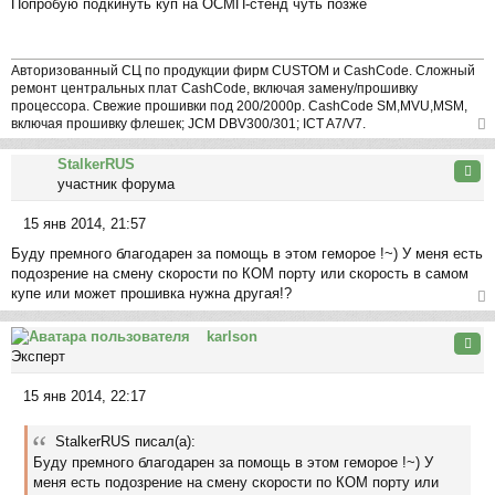
Попробую подкинуть куп на ОСМП-стенд чуть позже
о
ча
о
л
б
у
щ
Авторизованный СЦ по продукции фирм CUSTOM и CashCode. Сложный
е
ремонт центральных плат CashCode, включая замену/прошивку
процессора. Свежие прошивки под 200/2000р. CashCode SM,MVU,MSM,
н
включая прошивку флешек; JCM DBV300/301; ICT A7/V7.
и
ер
е
StalkerRUS
ну
Цита
участник форума
ть
ся
15 янв 2014, 21:57
к
С
на
Буду премного благодарен за помощь в этом геморое !~) У меня есть
о
ча
подозрение на смену скорости по КОМ порту или скорость в самом
о
л
купе или может прошивка нужна другая!?
б
у
щ
ер
karlson
е
ну
Цита
Эксперт
н
ть
и
ся
15 янв 2014, 22:17
е
к
С
на
о
ча
StalkerRUS писал(а):
о
л
Буду премного благодарен за помощь в этом геморое !~) У
б
у
меня есть подозрение на смену скорости по КОМ порту или
щ