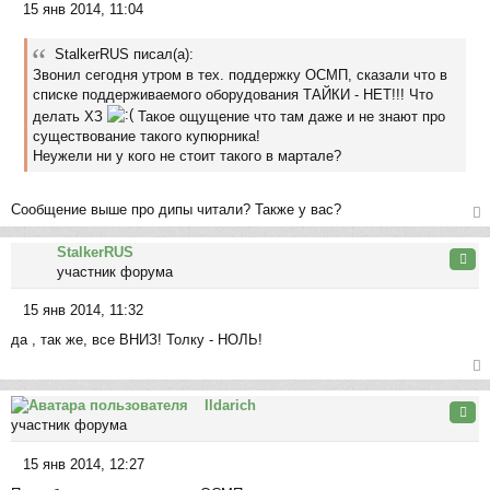
15 янв 2014, 11:04
к
С
на
о
ча
StalkerRUS писал(а):
о
л
Звонил сегодня утром в тех. поддержку ОСМП, сказали что в
б
у
списке поддерживаемого оборудования ТАЙКИ - НЕТ!!! Что
щ
делать ХЗ
Такое ощущение что там даже и не знают про
е
существование такого купюрника!
н
Неужели ни у кого не стоит такого в мартале?
и
е
Сообщение выше про дипы читали? Также у вас?
ер
StalkerRUS
ну
Цита
участник форума
ть
ся
15 янв 2014, 11:32
к
С
на
да , так же, все ВНИЗ! Толку - НОЛЬ!
о
ча
о
л
б
ер
у
щ
Ildarich
ну
Цита
е
участник форума
ть
н
ся
и
15 янв 2014, 12:27
к
С
е
на