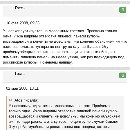
у
щ
ер
Гость
е
ну
Цита
н
ть
и
ся
16 фев 2008, 09:35
е
к
С
на
У насэксплуатируется на массажных креслах. Проблема только
о
ча
одна. Из-за ширины отверстия лицевой панели купюры
о
л
возвращаются и клиенты не довольны. мы конечно объясняем им что
б
у
надо располагать купюры по центру,но случаи бывают. Эту
щ
проблемуобещали решить наши поставщики, которые обещают
е
поменять лицевую панель на более узкую, как раз подходящую под
н
российские купюры. Поменяем напишу.
и
е
ер
Гость
ну
Цита
ть
ся
02 май 2008, 18:11
к
С
на
о
ча
Atos писал(а):
о
л
У насэксплуатируется на массажных креслах. Проблема
б
у
только одна. Из-за ширины отверстия лицевой панели купюры
щ
возвращаются и клиенты не довольны. мы конечно объясняем
е
им что надо располагать купюры по центру,но случаи бывают.
н
Эту проблемуобещали решить наши поставщики, которые
и