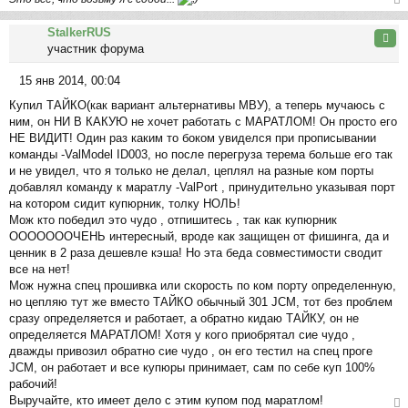
н
ер
и
StalkerRUS
ну
Цита
е
участник форума
ть
ся
15 янв 2014, 00:04
к
С
на
Купил ТАЙКО(как вариант альтернативы МВУ), а теперь мучаюсь с
о
ча
ним, он НИ В КАКУЮ не хочет работать с МАРАТЛОМ! Он просто его
о
л
НЕ ВИДИТ! Один раз каким то боком увиделся при прописывании
б
у
команды -ValModel ID003, но после перегруза терема больше его так
щ
и не увидел, что я только не делал, цеплял на разные ком порты
е
добавлял команду к маратлу -ValPort , принудительно указывая порт
н
на котором сидит купюрник, толку НОЛЬ!
и
Мож кто победил это чудо , отпишитесь , так как купюрник
е
ОООООООЧЕНЬ интересный, вроде как защищен от фишинга, да и
ценник в 2 раза дешевле кэша! Но эта беда совместимости сводит
все на нет!
Мож нужна спец прошивка или скорость по ком порту определенную,
но цепляю тут же вместо ТАЙКО обычный 301 JCM, тот без проблем
сразу определяется и работает, а обратно кидаю ТАЙКУ, он не
определяется МАРАТЛОМ! Хотя у кого приобрятал сие чудо ,
дважды привозил обратно сие чудо , он его тестил на спец проге
JCM, он работает и все купюры принимает, сам по себе куп 100%
рабочий!
Выручайте, кто имеет дело с этим купом под маратлом!