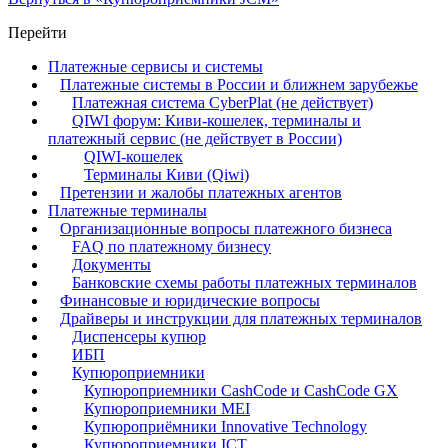
Перейти
Платежные сервисы и системы
Платежные системы в России и ближнем зарубежье
Платежная система CyberPlat (не действует)
QIWI форум: Киви-кошелек, терминалы и
платежный сервис (не действует в России)
QIWI-кошелек
Терминалы Киви (Qiwi)
Претензии и жалобы платежных агентов
Платежные терминалы
Организационные вопросы платежного бизнеса
FAQ по платежному бизнесу
Документы
Банковские схемы работы платежных терминалов
Финансовые и юридические вопросы
Драйверы и инструкции для платежных терминалов
Диспенсеры купюр
ИБП
Купюроприемники
Купюроприемники CashCode и CashCode GX
Купюроприемники MEI
Купюроприёмники Innovative Technology
Купюроприемники ICT