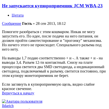
Не запускается купюроприемник JCM WBA-23
Цитата
Сообщение
Гость
»
28 сен 2013, 18:12
Помогите разобраться с этим кошмаром. Никак не могу
запустить его. По идее, после подачи на него питания, он
должен пройти самотестирование и "прогонку" механизма.
Но ничего этого не происходит. Специального разъема под
него нету.
На выводы 1,7 подаю соответственно + и -. А также + и - на
выводы 3,4. Разъем 12-ти контактный. Снизу на плате
процессора светится два SMD светодиода, а индикационный
светодиод, подключаемый к разъему, светится постоянно, при
этом купюру монетоприемник не берет.
Если заглянуть в купюроприемную щель, видно слабое
красное свечение.
Вернуться к началу
Ildarich