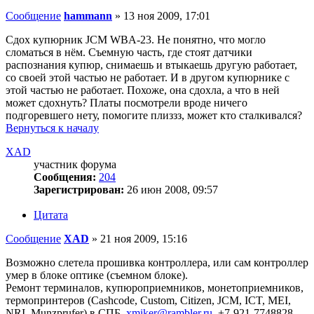
Сообщение
hammann
»
13 ноя 2009, 17:01
Сдох купюрник JCM WBA-23. Не понятно, что могло
сломаться в нём. Съемную часть, где стоят датчики
распознания купюр, снимаешь и втыкаешь другую работает,
со своей этой частью не работает. И в другом купюрнике с
этой частью не работает. Похоже, она сдохла, а что в ней
может сдохнуть? Платы посмотрели вроде ничего
подгоревшего нету, помогите плиззз, может кто сталкивался?
Вернуться к началу
XAD
участник форума
Сообщения:
204
Зарегистрирован:
26 июн 2008, 09:57
Цитата
Сообщение
XAD
»
21 ноя 2009, 15:16
Возможно слетела прошивка контроллера, или сам контроллер
умер в блоке оптике (съемном блоке).
Ремонт терминалов, купюроприемников, монетоприемников,
термопринтеров (Cashcode, Custom, Citizen, JCM, ICT, MEI,
NRI, Munzprufer) в СПБ.
xmiker@rambler.ru
. +7-921-7748828.