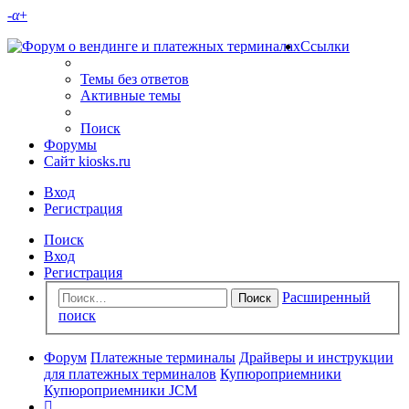
-
α
+
Ссылки
Темы без ответов
Активные темы
Поиск
Форумы
Сайт kiosks.ru
Вход
Регистрация
Поиск
Вход
Регистрация
Расширенный
Поиск
поиск
Форум
Платежные терминалы
Драйверы и инструкции
для платежных терминалов
Купюроприемники
Купюроприемники JCM