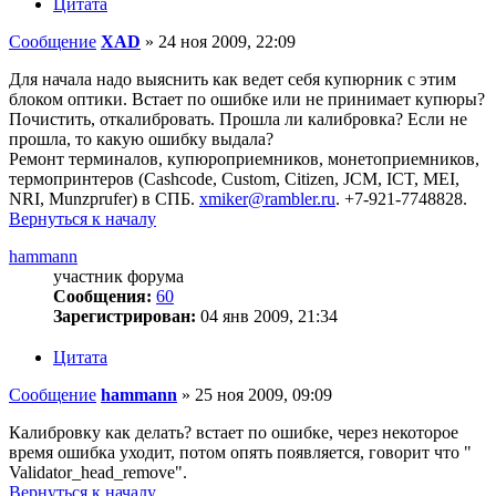
Цитата
Сообщение
XAD
»
24 ноя 2009, 22:09
Для начала надо выяснить как ведет себя купюрник с этим
блоком оптики. Встает по ошибке или не принимает купюры?
Почистить, откалибровать. Прошла ли калибровка? Если не
прошла, то какую ошибку выдала?
Ремонт терминалов, купюроприемников, монетоприемников,
термопринтеров (Cashcode, Custom, Citizen, JCM, ICT, MEI,
NRI, Munzprufer) в СПБ.
xmiker@rambler.ru
. +7-921-7748828.
Вернуться к началу
hammann
участник форума
Сообщения:
60
Зарегистрирован:
04 янв 2009, 21:34
Цитата
Сообщение
hammann
»
25 ноя 2009, 09:09
Калибровку как делать? встает по ошибке, через некоторое
время ошибка уходит, потом опять появляется, говорит что "
Validator_head_remove".
Вернуться к началу