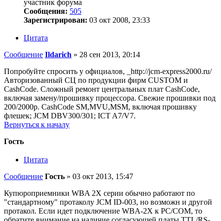
участник форума
Сообщения:
505
Зарегистрирован:
03 окт 2008, 23:33
Цитата
Сообщение
Ildarich
»
28 сен 2013, 20:14
Попробуйте спросить у официалов, _http://jcm-express2000.ru/
Авторизованный СЦ по продукции фирм CUSTOM и
CashCode. Сложный ремонт центральных плат CashCode,
включая замену/прошивку процессора. Свежие прошивки под
200/2000р. CashCode SM,MVU,MSM, включая прошивку
флешек; JCM DBV300/301; ICT A7/V7.
Вернуться к началу
Гость
Цитата
Сообщение
Гость
»
03 окт 2013, 15:47
Купюроприемники WBA 2X серии обычно работают по
"стандартному" протаколу JCM ID-003, но возможн и другой
протакол. Если идет подключение WBA-2X к PC/COM, то
обратите внимание на наличие согласующей платы TTL/RS-