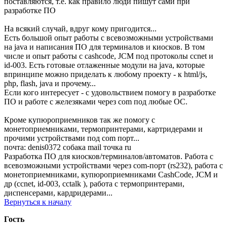
поставляются, т.е. как правило люди пишут сами при
разработке ПО
На всякий случай, вдруг кому пригодится...
Есть большой опыт работы с всевозможными устройствами
на java и написания ПО для терминалов и киосков. В том
числе и опыт работы с cashcode, JCM под протоколы ccnet и
id-003. Есть готовые отлаженные модули на java, которые
впринципе можно приделать к любому проекту - к html/js,
php, flash, java и прочему...
Если кого интересует - с удовольствием помогу в разработке
ПО и работе с железяками через com под любые ОС.
Кроме купюроприемников так же помогу с
монетоприемниками, термопринтерами, картридерами и
прочими устройствами под com порт...
почта: denis0372 собака mail точка ru
Разработка ПО для киосков/терминалов/автоматов. Работа с
всевозможными устройствами через com-порт (rs232), работа с
монетоприемниками, купюроприемниками CashCode, JCM и
др (ccnet, id-003, cctalk ), работа с термопринтерами,
диспенсерами, кардридерами...
Вернуться к началу
Гость