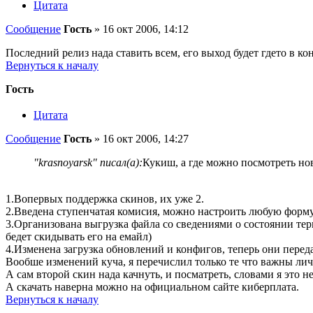
Цитата
Сообщение
Гость
»
16 окт 2006, 14:12
Последний релиз нада ставить всем, его выход будет гдето в к
Вернуться к началу
Гость
Цитата
Сообщение
Гость
»
16 окт 2006, 14:27
"krasnoyarsk" писал(а):
Кукиш, а где можно посмотреть но
1.Вопервых поддержка скинов, их уже 2.
2.Введена ступенчатая комисия, можно настроить любую форму
3.Организована выгрузка файла со сведениями о состоянии тер
бедет скидывать его на емайл)
4.Изменена загрузка обновлений и конфигов, теперь они перед
Вообше изменений куча, я перечислил только те что важны лич
А сам второй скин нада качнуть, и посматреть, словами я это н
А скачать наверна можно на официальном сайте киберплата.
Вернуться к началу