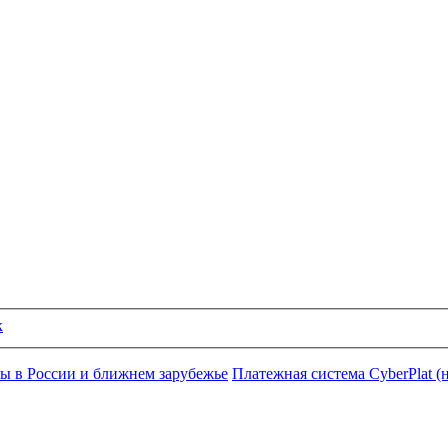
к
ы в России и ближнем зарубежье
Платежная система CyberPlat (н