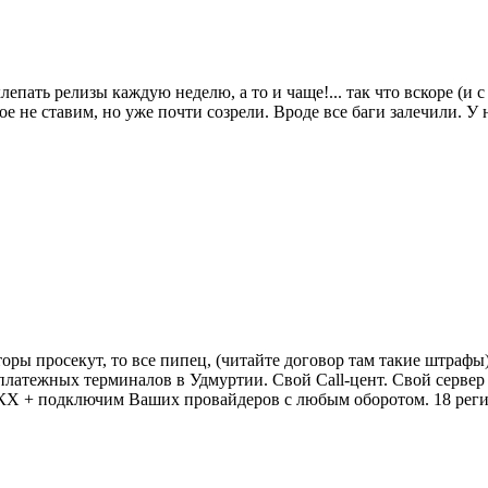
лепать релизы каждую неделю, а то и чаще!... так что вскоре (и
е не ставим, но уже почти созрели. Вроде все баги залечили. У
аторы просекут, то все пипец, (читайте договор там такие штрафы
латежных терминалов в Удмуртии. Свой Call-цент. Свой сервер 
КХ + подключим Ваших провайдеров с любым оборотом. 18 реги