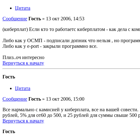
Цитата
Сообщение
Гость
»
13 окт 2006, 14:53
(киберплат) Если кто то работаетс киберплатом - как дела с ко
Либо как у ОСМП - подписали допник что нельзя , но програм
Либо как у e-port - закрыли программно все.
Плиз..оч интересно
Вернуться к началу
Гость
Цитата
Сообщение
Гость
»
13 окт 2006, 15:00
Все нармально с камисией у киберплата, все на вашей совести
рублей, 5% для от60 до 500, и 25 рублей для суммы свыше 500 
Вернуться к началу
Гость