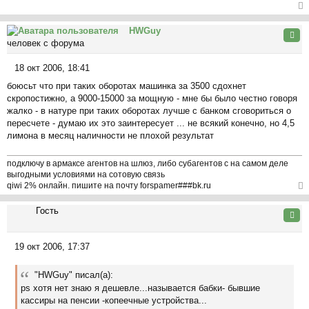
о
л
б
ер
у
щ
HWGuy
ну
Цита
е
человек с форума
ть
н
ся
и
18 окт 2006, 18:41
к
С
е
на
боюсьт что при таких оборотах машинка за 3500 сдохнет
о
ча
скропостижно, а 9000-15000 за мощную - мне бы было честно говоря
о
л
жалко - в натуре при таких оборотах лучше с банком сговориться о
б
у
пересчете - думаю их это заинтересует ... не всякий конечно, но 4,5
щ
лимона в месяц наличности не плохой результат
е
н
и
подключу в армаксе агентов на шлюз, либо субагентов с на самом деле
выгодными условиями на сотовую связь
е
qiwi 2% онлайн. пишите на почту forspamer###bk.ru
ер
Гость
ну
Цита
ть
ся
19 окт 2006, 17:37
к
С
на
о
ча
"HWGuy" писал(а):
о
л
ps хотя нет знаю я дешевле...называется бабки- бывшие
б
у
кассиры на пенсии -копеечные устройства...
щ