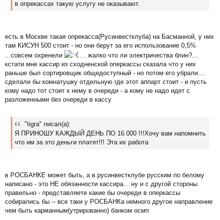
в опрекассах такую услугу не оказывают.
е
н
и
е
есть в Москве такая опрекасса(Русинвестклуба) на Басманной, у них
там КИСУН 500 стоит - но они берут за его использование 0,5%
...совсем охренели
... жалко что ли электричества блин?...
кстати мне кассир из сходненской оперкассы сказала что у них
раньше был сортировщик общедоступный - но потом его убрали....
сделали бы комнатушку отдельную где этот аппарт стоит - и пусть
кому надо тот стоит к нему в очереди - а кому не надо идет с
разложенными без очереди в кассу
"tigra" писал(а):
Я ПРИНОШУ КАЖДЫЙ ДЕНЬ ПО 16.000 !!!Хочу вам напомнить
что им за это деньги платят!!! Эта их работа
в РОСБАНКЕ может быть, а в русинвестклубе русским по белому
написано - это НЕ обязанности кассира... ну и с другой стороны
правильно - представляете какие бы очереди в оперкассы
собирались бы -- все таки у РОСБАНКа немного другое направление
чем быть карманным(утрированно) банком осмп