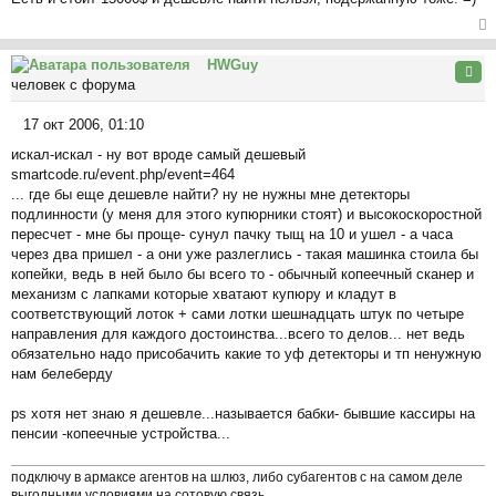
о
ча
о
л
б
ер
у
щ
HWGuy
ну
Цита
е
человек с форума
ть
н
ся
и
17 окт 2006, 01:10
к
С
е
на
искал-искал - ну вот вроде самый дешевый
о
ча
smartcode.ru/event.php/event=464
о
л
... где бы еще дешевле найти? ну не нужны мне детекторы
б
у
подлинности (у меня для этого купюрники стоят) и высокоскоростной
щ
пересчет - мне бы проще- сунул пачку тыщ на 10 и ушел - а часа
е
через два пришел - а они уже разлеглись - такая машинка стоила бы
н
копейки, ведь в ней было бы всего то - обычный копеечный сканер и
и
механизм с лапками которые хватают купюру и кладут в
е
соответствующий лоток + сами лотки шешнадцать штук по четыре
направления для каждого достоинства...всего то делов... нет ведь
обязательно надо присобачить какие то уф детекторы и тп ненужную
нам белеберду
ps хотя нет знаю я дешевле...называется бабки- бывшие кассиры на
пенсии -копеечные устройства...
подключу в армаксе агентов на шлюз, либо субагентов с на самом деле
выгодными условиями на сотовую связь