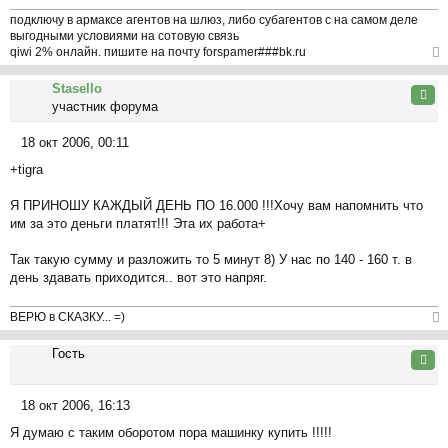
подключу в армаксе агентов на шлюз, либо субагентов с на самом деле
выгодными условиями на сотовую связь
qiwi 2% онлайн. пишите на почту forspamer###bk.ru
ер
Stasello
ну
Цита
участник форума
ть
ся
18 окт 2006, 00:11
к
С
на
+tigra
о
ча
о
л
Я ПРИНОШУ КАЖДЫЙ ДЕНЬ ПО 16.000 !!!Хочу вам напомнить что
б
у
им за это деньги платят!!! Эта их работа+
щ
е
Так такую сумму и разложить то 5 минут 8) У нас по 140 - 160 т. в
н
день здавать приходится.. вот это напряг.
и
е
ВЕРЮ в СКАЗКУ... =)
ер
Гость
ну
Цита
ть
ся
18 окт 2006, 16:13
к
С
на
Я думаю с таким оборотом пора машинку купить !!!!!
о
ча