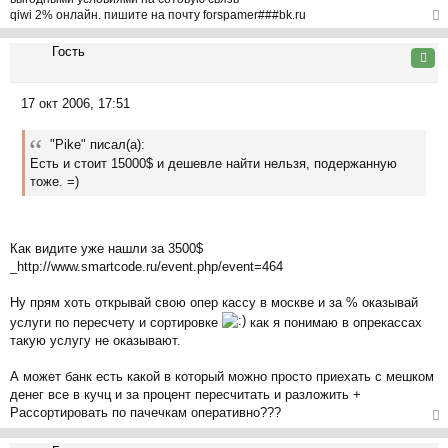
qiwi 2% онлайн. пишите на почту forspamer###bk.ru
ер
Гость
ну
Цита
ть
ся
17 окт 2006, 17:51
к
С
на
о
ча
"Pike" писал(а):
о
л
Есть и стоит 15000$ и дешевле найти нельзя, подержанную
б
у
тоже. =)
щ
е
н
и
Как видите уже нашли за 3500$
е
_http://www.smartcode.ru/event.php/event=464
Ну прям хоть открывай свою опер кассу в москве и за % оказывай
услуги по пересчету и сортировке
как я понимаю в опрекассах
такую услугу не оказывают.
А может банк есть какой в который можно просто приехать с мешком
денег все в кучц и за процент пересчитать и разложить +
Рассортировать по пачечкам оперативно???
ер