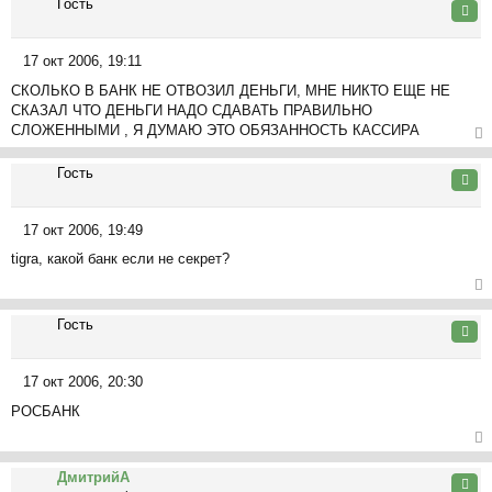
Гость
ну
Цита
ть
ся
17 окт 2006, 19:11
к
С
на
СКОЛЬКО В БАНК НЕ ОТВОЗИЛ ДЕНЬГИ, МНЕ НИКТО ЕЩЕ НЕ
о
ча
СКАЗАЛ ЧТО ДЕНЬГИ НАДО СДАВАТЬ ПРАВИЛЬНО
о
л
СЛОЖЕННЫМИ , Я ДУМАЮ ЭТО ОБЯЗАННОСТЬ КАССИРА
б
у
щ
ер
Гость
е
ну
Цита
н
ть
и
ся
17 окт 2006, 19:49
е
к
С
на
tigra, какой банк если не секрет?
о
ча
о
л
б
ер
у
щ
Гость
ну
Цита
е
ть
н
ся
17 окт 2006, 20:30
и
к
С
е
на
РОСБАНК
о
ча
о
л
б
ер
у
щ
ДмитрийА
ну
Цита