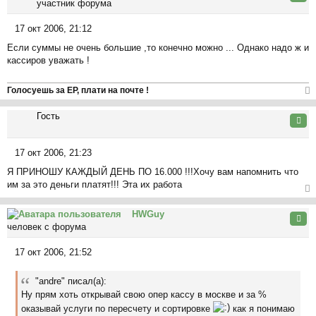
е
участник форума
ть
н
ся
и
17 окт 2006, 21:12
к
С
е
на
Если суммы не очень большие ,то конечно можно ... Однако надо ж и
о
ча
кассиров уважать !
о
л
б
у
щ
Голосуешь за ЕР, плати на почте !
е
ер
н
Гость
ну
Цита
и
ть
е
ся
17 окт 2006, 21:23
к
С
на
Я ПРИНОШУ КАЖДЫЙ ДЕНЬ ПО 16.000 !!!Хочу вам напомнить что
о
ча
им за это деньги платят!!! Эта их работа
о
л
б
ер
у
щ
HWGuy
ну
Цита
е
человек с форума
ть
н
ся
и
17 окт 2006, 21:52
к
С
е
на
о
ча
"andre" писал(а):
о
л
Ну прям хоть открывай свою опер кассу в москве и за %
б
у
оказывай услуги по пересчету и сортировке
как я понимаю
щ