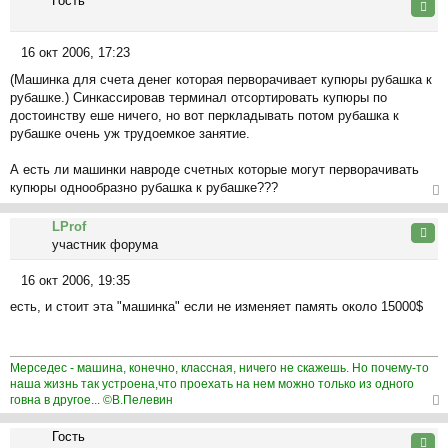
Гость
Цита
16 окт 2006, 17:23
С
(Машинка для счета денег которая перворачивает купюры рубашка к
о
рубашке.) Синкассировав терминал отсортировать купюры по
о
достоинству еше ничего, но вот перкладывать потом рубашка к
б
рубашке очень уж трудоемкое занятие.
щ
е
А есть ли машинки навроде счетных которые могут перворачивать
н
купюры однообразно рубашка к рубашке???
и
е
ер
LProf
ну
Цита
участник форума
ть
ся
16 окт 2006, 19:35
к
С
на
есть, и стоит эта "машинка" если не изменяет память около 15000$
о
ча
о
л
б
у
щ
Мерседес - машина, конечно, классная, ничего не скажешь. Но почему-то
е
наша жизнь так устроена,что проехать на нем можно только из одного
говна в другое... ©В.Пелевин
н
и
ер
Гость
е
ну
Цита