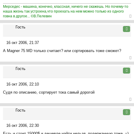
и
Мерседес - машина, конечно, классная, ничего не скажешь. Но почему-то
е
наша жизнь так устроена,что проехать на нем можно только из одного
говна в другое... ©В.Пелевин
ер
Гость
ну
Цита
ть
ся
16 окт 2006, 21:37
к
С
на
А Magner 75 MD только считает? или сортировать тоже сможет?
о
ча
о
л
б
ер
у
щ
Гость
ну
Цита
е
ть
н
ся
16 окт 2006, 22:10
и
к
С
е
на
Судя по описанию, сортирует тока самый дорогой
о
ча
о
л
б
ер
у
щ
Гость
ну
Цита
е
ть
н
ся
16 окт 2006, 22:30
и
к
С
е
на
Есть и стоит 15000$ и дешевле найти нельзя, подержанную тоже. =)