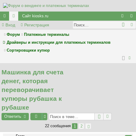
Сайт kiosks.ru
Вход
Регистрация
с
ор
хо
ег
ы
у
д
ис
Форум
Платежные терминалы
Драйверы и инструкции для платежных терминалов
лк
м
тр
Сортировщики купюр
и
ы
ац
ия
ои
Машинка для счета
ск
денег, которая
переворачивает
купюры рубашка к
рубашке
Ответить
22 сообщения
1
2