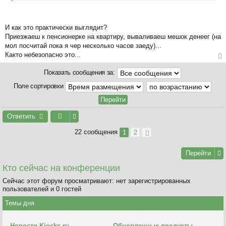
е
н
и
И как это практически выглядит?
е
Приезжаеш к пенсионерке на квартиру, вываливаеш мешок денеег (на
мол посчитай пока я чер несколько часов заеду)...
Както небезопасно это...
ер
Показать сообщения за:
ну
ть
Поле сортировки
ся
к
на
Ответить
ча
л
22 сообщения
1
2
у
Перейти
Кто сейчас на конференции
Сейчас этот форум просматривают: нет зарегистрированных
пользователей и 0 гостей
Темы дня
Новости Kiosks.ru
Обновленные продукты