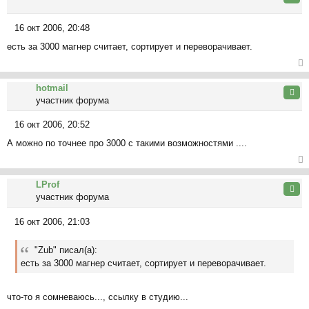
ть
ся
16 окт 2006, 20:48
к
С
на
есть за 3000 магнер считает, сортирует и переворачивает.
о
ча
о
л
б
ер
у
щ
hotmail
ну
Цита
е
участник форума
ть
н
ся
и
16 окт 2006, 20:52
к
С
е
на
А можно по точнее про 3000 с такими возможностями ....
о
ча
о
л
б
ер
у
щ
LProf
ну
Цита
е
участник форума
ть
н
ся
и
16 окт 2006, 21:03
к
С
е
на
о
ча
"Zub" писал(а):
о
л
есть за 3000 магнер считает, сортирует и переворачивает.
б
у
щ
е
что-то я сомневаюсь..., ссылку в студию...
н