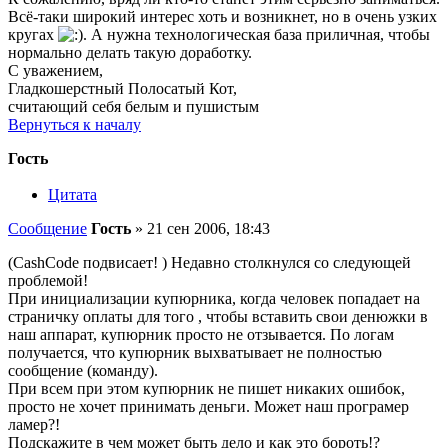
Всё-таки широкий интерес хоть и возникнет, но в очень узких
кругах
. А нужна технологическая база приличная, чтобы
нормально делать такую доработку.
С уважением,
Гладкошерстный Полосатый Кот,
считающий себя белым и пушистым
Вернуться к началу
Гость
Цитата
Сообщение
Гость
»
21 сен 2006, 18:43
(CashCode подвисает! ) Недавно столкнулся со следующей
проблемой!
При инициализации купюрника, когда человек попадает на
страничку оплаты для того , чтобы вставить свои денюжки в
наш аппарат, купюрник просто не отзывается. По логам
получается, что купюрник выхватывает не полностью
сообщение (команду).
При всем при этом купюрник не пишет никаких ошибок,
просто не хочет принимать деньги. Может наш програмер
ламер?!
Подскажите в чем может быть дело и как это бороть!?