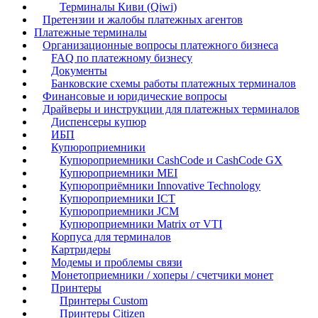
Терминалы Киви (Qiwi)
Претензии и жалобы платежных агентов
Платежные терминалы
Организационные вопросы платежного бизнеса
FAQ по платежному бизнесу
Документы
Банковские схемы работы платежных терминалов
Финансовые и юридические вопросы
Драйверы и инструкции для платежных терминалов
Диспенсеры купюр
ИБП
Купюроприемники
Купюроприемники CashCode и CashCode GX
Купюроприемники MEI
Купюроприёмники Innovative Technology
Купюроприемники ICT
Купюроприемники JCM
Купюроприемники Matrix от VTI
Корпуса для терминалов
Картридеры
Модемы и проблемы связи
Монетоприемники / хоперы / счетчики монет
Принтеры
Принтеры Custom
Принтеры Citizen