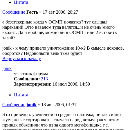
Цитата
Сообщение
Гость
»
17 авг 2006, 20:27
а безстекерные когда у ОСМП появятся? тут слышал
нареканий...что навалом туда валятся...и не очень много
входит. Да и вообще, можно ли в ОСМП 1или 2 вставить
такой?
jonik - к чему привело уничтожение 10-к? В смысле доходов,
оборотов? Недовольств ведь тьма будет!
Вернуться к началу
jonik
участник форума
Сообщения:
213
Зарегистрирован:
16 июл 2006, 14:59
Цитата
Сообщение
jonik
»
18 авг 2006, 01:37
Это привело к увеличению среднего платежа, не так силно
жует, легче сортировать , сначала народ возмущался потом
привык обьяснили что из за одного мегафонщика т.е.