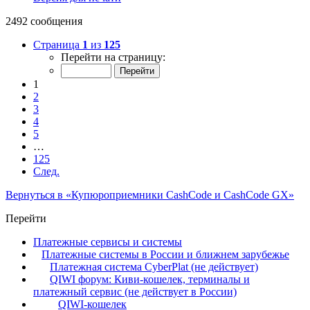
2492 сообщения
Страница
1
из
125
Перейти на страницу:
1
2
3
4
5
…
125
След.
Вернуться в «Купюроприемники CashCode и CashCode GX»
Перейти
Платежные сервисы и системы
Платежные системы в России и ближнем зарубежье
Платежная система CyberPlat (не действует)
QIWI форум: Киви-кошелек, терминалы и
платежный сервис (не действует в России)
QIWI-кошелек