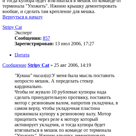
и тогда купюра будет втягиваться в мешок по команде от
терминала "Уложить". Нжнию крышку демонтировать
вообше, и сделать там крепление для мешка.
Вернуться к началу
Stripy Cat
Эксперт
Сообщения:
857
Зарегистрирован:
13 июл 2006, 17:27
Цитата
Сообщение
Stripy Cat
»
25 авг 2006, 14:19
"Кукиш" писал(а):
У меня была мысль поставить
непросто мешок. А переделать стекер
кардинально.
Чтобы не жувало 10 рублевые купюры нада
сделать принудительную протяжку, поставить
мотор с резиновым валом, напротив укладчика, в
самом верху, чтобы укладочная пластина
прижимала купюру к резиновому валу. Мотор
прицепить через реле к мотору который
активирует укладчик, и тогда купюра будет
втягиваться в мешок по команде от терминала
"Уложить". Нжнию крышку демонтировать