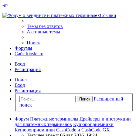
-
α
+
Ссылки
Темы без ответов
Активные темы
Поиск
Форумы
Сайт kiosks.ru
Вход
Регистрация
Поиск
Вход
Регистрация
Расширенный
Поиск
поиск
Форум
Платежные терминалы
Драйверы и инструкции
для платежных терминалов
Купюроприемники
Купюроприемники CashCode и CashCode GX
Текущее время: 06 авг 2026, 19:24