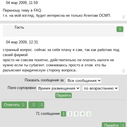
04 мар 2009, 11:59
к
С
на
Переношу тему в FAQ.
о
ча
т.к. на мой взгляд, будет интересна не только Агентам ОСМП.
о
л
б
ер
у
щ
Гость
ну
Цита
е
ть
н
ся
04 мар 2009, 12:31
и
к
С
е
на
странный вопрос. сейчас за себя плачу я сам, так как работаю под
о
ча
своей фирмой.
о
л
просто не совсем понятно, действительно ли платить налоги не
б
у
нужно если ты субагент. сомневаюсь просто в этом. кто бы
щ
разъяснил юридическую сторону вопроса..
е
н
ер
Показать сообщения за:
и
ну
е
ть
Поле сортировки
ся
к
на
Ответить
ча
л
71 сообщение
1
2
3
4
у
Перейти