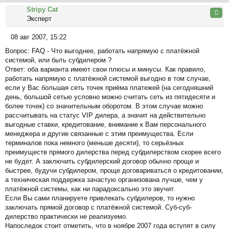
Stripy Cat
Цита
Эксперт
08 авг 2007, 15:22
С
Вопрос: FAQ - Что выгоднее, работать напрямую с платёжной
о
системой, или быть субдилером ?
о
Ответ: оба варианта имеют свои плюсы и минусы. Как правило,
б
работать напрямую с платёжной системой выгодно в том случае,
щ
если у Вас большая сеть точек приёма платежей (на сегодняшний
е
день, большой сетью условно можно считать сеть из пятидесяти и
н
более точек) со значительным оборотом. В этом случае можно
и
рассчитывать на статус VIP дилера, а значит на действительно
е
выгодные ставки, кредитование, внимание к Вам персонального
менеджера и другие связанные с этим преимущества. Если
терминалов пока немного (меньше десяти), то серьёзных
преимуществ прямого дилерства перед субдилерством скорее всего
не будет. А заключить субдилерский договор обычно проще и
быстрее, будучи субдилером, проще договариваться о кредитовании,
а техническая поддержка зачастую организована лучше, чем у
платёжной системы, как ни парадоксально это звучит.
Если Вы сами планируете привлекать субдилеров, то нужно
заключать прямой договор с платёжной системой. Суб-суб-
дилерство практически не реализуемо.
Напоследок стоит отметить, что в ноябре 2007 года вступят в силу