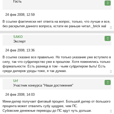
Гость
н
ну
Цита
и
ть
е
ся
24 фев 2008, 12:59
к
С
на
В ссылке фактически нет ответа на вопрос, только, что лучше и все,
о
ча
без раскрытия данного вопроса, кстати ее раньше читал._brick wal
о
л
б
ер
у
щ
SAKO
ну
Цита
е
Эксперт
ть
н
ся
и
24 фев 2008, 13:36
к
С
е
на
В ссылке сказано все правильно. Но только указание уже вступило в
о
ча
силу, так что субдилерство уже в прошлом. Хотя поменялись только
о
л
формальности. Есть разница в том - чьим субдилером быть! Есть
б
у
среди дилеров уроды тоже, я так думаю.
щ
е
ер
Urf
н
ну
Цита
Участник конкурса "Наши достижения"
и
ть
е
ся
24 фев 2008, 14:03
к
С
на
Мини-дилер получает фиговый процент. Большой дилер от большого
о
ча
процента может отвалить субу щедрее, чем ПС.
о
л
Субовские денежные переводы до ПС идут чуть дольше.
б
у