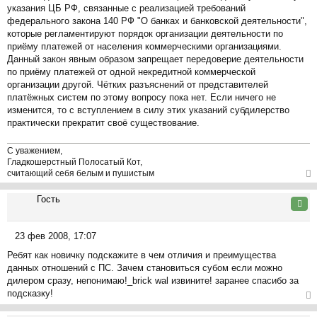
указания ЦБ РФ, связанные с реализацией требований
федерального закона 140 РФ "О банках и банковской деятельности",
которые регламентируют порядок организации деятельности по
приёму платежей от населения коммерческими организациями.
Данный закон явным образом запрещает передоверие деятельности
по приёму платежей от одной некредитной коммерческой
организации другой. Чётких разъяснений от представителей
платёжных систем по этому вопросу пока нет. Если ничего не
изменится, то с вступлением в силу этих указаний субдилерство
практически прекратит своё существование.
С уважением,
Гладкошерстный Полосатый Кот,
считающий себя белым и пушистым
ер
Гость
ну
Цита
ть
ся
23 фев 2008, 17:07
к
С
на
Ребят как новичку подскажите в чем отличия и преимущества
о
ча
данных отношений с ПС. Зачем становиться субом если можно
о
л
дилером сразу, непонимаю!_brick wal извините! заранее спасибо за
б
у
подсказку!
щ
е
ер