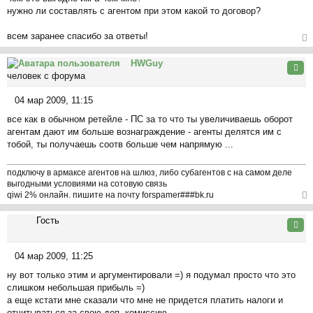
о
л
нужно ли составлять с агентом при этом какой то договор?
б
у
щ
всем заранее спасибо за ответы!
е
н
ер
HWGuy
и
ну
Цита
человек с форума
е
ть
ся
04 мар 2009, 11:15
к
С
на
все как в обычном ретейле - ПС за то что ты увеличиваешь оборот
о
ча
агентам дают им больше вознаграждение - агенты делятся им с
о
л
тобой, ты получаешь соотв больше чем напрямую ...
б
у
щ
е
подключу в армаксе агентов на шлюз, либо субагентов с на самом деле
выгодными условиями на сотовую связь
н
qiwi 2% онлайн. пишите на почту forspamer###bk.ru
и
ер
е
Гость
ну
Цита
ть
ся
04 мар 2009, 11:25
к
С
на
ну вот только этим и аргументировали =) я подумал просто что это
о
ча
слишком небольшая прибыль =)
о
л
а еще кстати мне сказали что мне не придется платить налоги и
б
у
отчитываться за свою доп. комиссию.