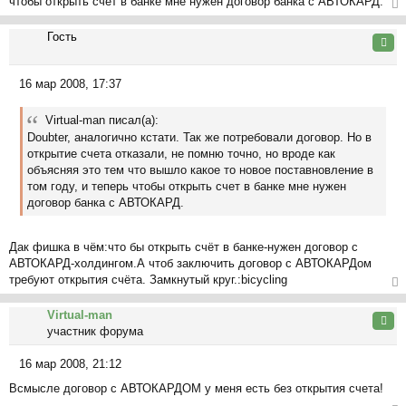
чтобы открыть счет в банке мне нужен договор банка с АВТОКАРД.
щ
е
ер
Гость
н
ну
Цита
и
ть
е
ся
16 мар 2008, 17:37
к
С
на
о
ча
Virtual-man писал(а):
о
л
Doubter, аналогично кстати. Так же потребовали договор. Но в
б
у
открытие счета отказали, не помню точно, но вроде как
щ
объясняя это тем что вышло какое то новое поставновление в
е
том году, и теперь чтобы открыть счет в банке мне нужен
н
договор банка с АВТОКАРД.
и
е
Дак фишка в чём:что бы открыть счёт в банке-нужен договор с
АВТОКАРД-холдингом.А чтоб заключить договор с АВТОКАРДом
требуют открытия счёта. Замкнутый круг.:bicycling
ер
Virtual-man
ну
Цита
участник форума
ть
ся
16 мар 2008, 21:12
к
С
на
Всмысле договор с АВТОКАРДОМ у меня есть без открытия счета!
о
ча