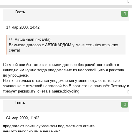
о
л
б
ер
у
щ
Гость
ну
Цита
е
ть
н
ся
17 мар 2008, 14:42
и
к
С
е
на
о
ча
Virtual-man писал(а):
о
л
Всмысле договор с АВТОКАРДОМ у меня есть без открытия
б
у
счета!
щ
е
н
Со мной они бы тоже заключили договор без расчётного счёта в
и
банке,но им нужно тогда уведомление из налоговой ,что я работаю
е
по упрощёнке.
Но т.к.,я только открылся-уведомления у меня нет,а есть только
заявление с отметкой налоговой.Но Е-порт его не признаёт.Поэтому и
требует реквизиты счёта в банке.:bicycling
ер
Гость
ну
Цита
ть
ся
04 мар 2009, 11:02
к
С
на
предлагают пойти субагентом под местного агента.
о
ча
чем это выгодно им а чем мне?