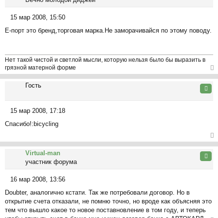
ть
ся
15 мар 2008, 15:50
к
С
на
Е-порт это бренд,торговая марка.Не заморачивайся по этому поводу.
о
ча
о
л
б
у
щ
Нет такой чистой и светлой мысли, которую нельзя было бы выразить в
е
грязной матерной форме
н
ер
и
Гость
ну
Цита
е
ть
ся
15 мар 2008, 17:18
к
С
на
Спасибо!:bicycling
о
ча
о
л
б
ер
у
щ
Virtual-man
ну
Цита
е
участник форума
ть
н
ся
и
16 мар 2008, 13:56
к
С
е
на
Doubter, аналогично кстати. Так же потребовали договор. Но в
о
ча
открытие счета отказали, не помню точно, но вроде как объясняя это
о
л
тем что вышло какое то новое поставновление в том году, и теперь
б
у