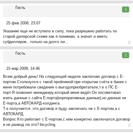
щ
ер
Гость
е
ну
Цита
н
ть
и
ся
25 фев 2008, 23:07
е
к
С
на
Указание еще не вступило в силу, пока разрешено работать по
о
ча
старой дилерской схеме как я понимаю, а значит и иметь
о
л
субдиллеров...только на долго ли...
б
у
щ
ер
Гость
е
ну
Цита
н
ть
и
ся
15 мар 2008, 14:46
е
к
С
на
Всем добрый день! На следующей неделе заключаю договор с Е-
о
ча
портом.Столкнулся с такой проблемой:при открытии счёта в банке с
о
л
меня потребовали сведения о выгодоприобретателе,т.е о ПС Е-
б
у
порт.Я позвонил менеджеру,который меня ведёт.Он посоветовал
щ
взять данные с сайта Е-порта(корпоративные данные),но данные не
е
Е-порта,а АВТОКАРД-холдинга.
н
Т.е получается ,что договор я буду заключать не с Е-портом,а с
и
АВТОКАРД.
е
Вопрос:Кто работает с Е-портом,с кем конкретно заключался договор
и не развод ли это?:bicycling
ер