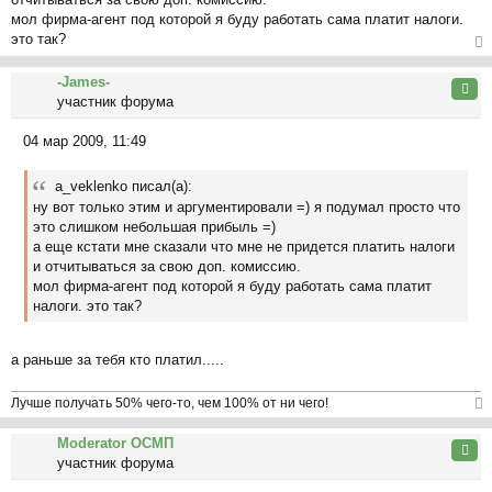
щ
мол фирма-агент под которой я буду работать сама платит налоги.
е
это так?
н
и
ер
-James-
е
ну
Цита
участник форума
ть
ся
04 мар 2009, 11:49
к
С
на
о
ча
a_veklenko писал(а):
о
л
ну вот только этим и аргументировали =) я подумал просто что
б
у
это слишком небольшая прибыль =)
щ
а еще кстати мне сказали что мне не придется платить налоги
е
и отчитываться за свою доп. комиссию.
н
мол фирма-агент под которой я буду работать сама платит
и
налоги. это так?
е
а раньше за тебя кто платил.....
Лучше получать 50% чего-то, чем 100% от ни чего!
ер
Moderator ОСМП
ну
Цита
участник форума
ть
ся