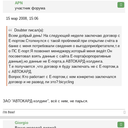
APN
ну
Цита
участник форума
ть
ся
15 мар 2008, 15:06
к
С
на
о
ча
Doubter писал(а):
о
л
Всем добрый день! На следующей неделе заключаю договор с
б
у
Е-портом.Столкнулся с такой проблемой:при открытии счёта в
щ
банке с меня потребовали сведения о выгодоприобретателе,т.е
е
о ПС Е-порт.Я позвонил менеджеру,который меня ведёт.Он
н
посоветовал взять данные с сайта Е-порта(корпоративные
и
данные),но данные не Е-порта,а АВТОКАРД-холдинга.
е
Т.е получается ,что договор я буду заключать не с Е-портом,а
с АВТОКАРД.
Вопрос:Кто работает с Е-портом,с кем конкретно заключался
договор и не развод ли это?:bicycling
ЗАО “АВТОКАРД-холдинг”, всё с ним, не парься.
i'm free!
ер
Giorgio
ну
Цита
Вечно молодой диджей