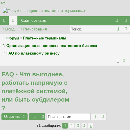
-
α
+
Сайт kiosks.ru
Вход
Регистрация
с
ор
хо
ег
ы
у
д
ис
Форум
Платежные терминалы
Организационные вопросы платежного бизнеса
лк
м
тр
FAQ по платежному бизнесу
и
ы
ац
ия
ои
FAQ - Что выгоднее,
ск
работать напрямую с
платёжной системой,
или быть субдилером
?
Ответить
71 сообщение
1
2
3
4