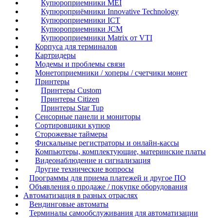
Купюроприемники MEI
Купюроприёмники Innovative Technology
Купюроприемники ICT
Купюроприемники JCM
Купюроприемники Matrix от VTI
Корпуса для терминалов
Картридеры
Модемы и проблемы связи
Монетоприемники / хоперы / счетчики монет
Принтеры
Принтеры Custom
Принтеры Citizen
Принтеры Star Tup
Сенсорные панели и мониторы
Сортировщики купюр
Сторожевые таймеры
Фискальные регистраторы и онлайн-кассы
Компьютеры, комплектующие, материнские платы
Видеонаблюдение и сигнализация
Другие технические вопросы
Программы для приема платежей и другое ПО
Объявления о продаже / покупке оборудования
Автоматизация в разных отраслях
Вендинговые автоматы
Терминалы самообслуживания для автоматизации