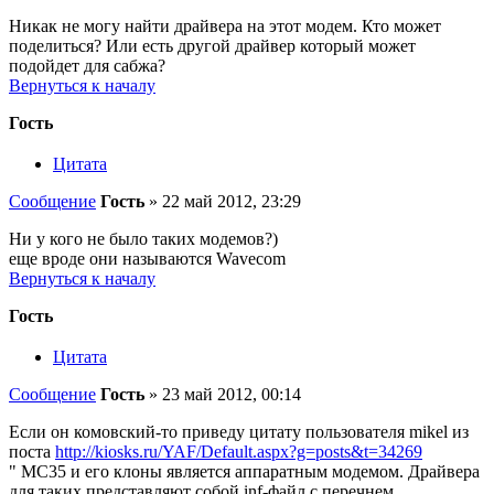
Никак не могу найти драйвера на этот модем. Кто может
поделиться? Или есть другой драйвер который может
подойдет для сабжа?
Вернуться к началу
Гость
Цитата
Сообщение
Гость
»
22 май 2012, 23:29
Ни у кого не было таких модемов?)
еще вроде они называются Wavecom
Вернуться к началу
Гость
Цитата
Сообщение
Гость
»
23 май 2012, 00:14
Если он комовский-то приведу цитату пользователя mikel из
поста
http://kiosks.ru/YAF/Default.aspx?g=posts&t=34269
" МС35 и его клоны является аппаратным модемом. Драйвера
для таких представляют собой inf-файл с перечнем