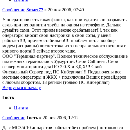
Сообщение
Smart77
»
20 ноя 2006, 07:49
У операторов есть такая фишка, как принудительно разрывать
связь при неподнятии трубы на одном из телефоне. Дальше
думайте сами. Этот прием невезде срабатывает!!!, так как
операторы вносят свои настройки в свои соты, у меня
работает!!!!, причем стабильно!!!! проблем нет. а вообще
модем (исправны) виснет тока из за неправильного питания и
кривого порта!!! сейчас второе чаще.
ООО "Терминал-партнер". Полное техническое обслуживание
платежных терминалов в Удмуртии. Свой Call-цент. Свой
сервер мониторинга для ПО 2.0.Х и 3,0,Х!!! Свой
Фискальный Сервер под ПС Киберплат!!! Подключены все
местные операторы и ЖКХ + подключим Ваших провайдеров
с любым оборотом. 18 регион (только ПС Киберплат)
Вернуться к началу
Гость
Цитата
Сообщение
Гость
»
20 ноя 2006, 12:12
Да с MC35i 10 аппаратов работает без проблем (но только со