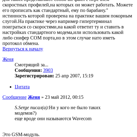
скоростных профилей,на которых он может работать. Можете
его прописать как стандартный, ему по барабану."
истинность которой проверена на практике вашим покорным
слугой.На практике через например гипертерминал
поиграться со скоростями,на какой ответит ту и ставить в
настройках стандартного модема,или использовать какой
либо снифер COM порта,но в этом случае нато иметь
протокол обмена.
Вернуться к началу
Женя
Смотрящий за...
Сообщения:
3903
Зарегистрирован:
25 апр 2007, 15:19
Цитата
Сообщение
Женя
»
23 май 2012, 00:15
S.Serge писал(а):
Ни у кого не было таких
модемов?)
еще вроде они называются Wavecom
Это GSM-модуль.