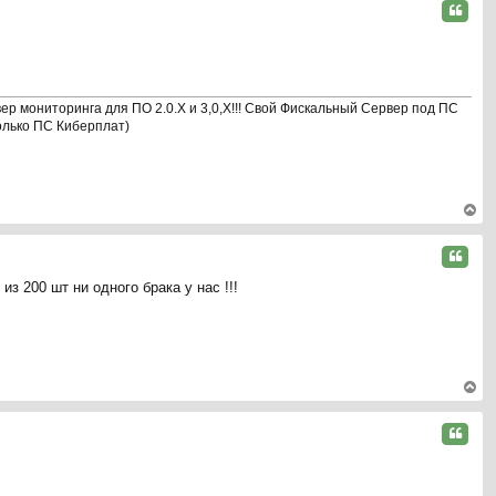
ну
Цитата
ть
ся
к
на
ча
р мониторинга для ПО 2.0.Х и 3,0,Х!!! Свой Фискальный Сервер под ПС
л
олько ПС Киберплат)
у
ер
ну
Цитата
ть
з 200 шт ни одного брака у нас !!!
ся
к
на
ча
л
у
ер
ну
Цитата
ть
ся
к