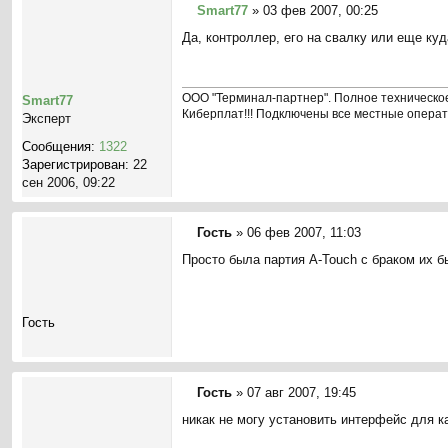
Smart77
»
03 фев 2007, 00:25
С
Да, контроллер, его на свалку или еще ку
о
о
б
щ
ООО "Терминал-партнер". Полное техническое
Smart77
е
Киберплат!!! Подключены все местные опера
Эксперт
н
Сообщения:
1322
и
Зарегистрирован:
22
е
сен 2006, 09:22
Гость
»
06 фев 2007, 11:03
С
Просто была партия A-Touch с браком их бы
о
о
б
щ
Гость
е
н
и
е
Гость
»
07 авг 2007, 19:45
С
никак не могу установить интерфейс для к
о
о