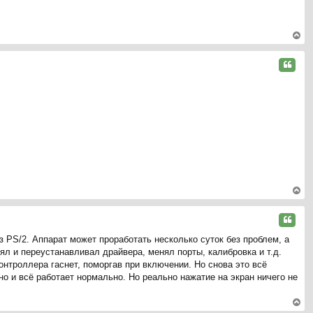
на
ча
л
у
ер
ну
Цитата
ть
ся
к
на
ча
л
у
ер
ну
Цитата
ть
 PS/2. Аппарат может проработать несколько суток без проблем, а
ся
нял и переустанавливал драйвера, менял порты, калибровка и т.д.
к
нтроллера гаснет, поморгав при включении. Но снова это всё
на
ено и всё работает нормально. Но реально нажатие на экран ничего не
ча
л
у