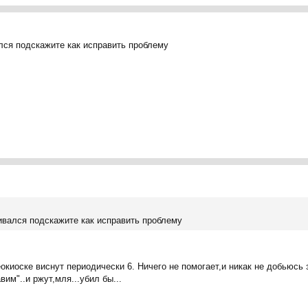
лся подскажите как исправить проблему
ивался подскажите как исправить проблему
окиоске виснут периодически 6. Ничего не помогает,и никак не добьюсь з
им"..и ржут,мля...убил бы...