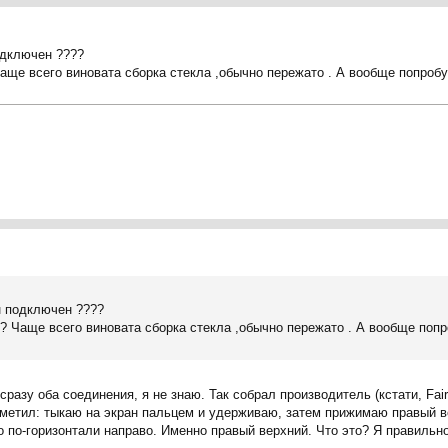
подключен ????
аще всего виновата сборка стекла ,обычно пережато . А вообще попробу
он подключен ????
? Чаще всего виновата сборка стекла ,обычно пережато . А вообще попр
разу оба соединения, я не знаю. Так собрал производитель (кстати, Fair
заметил: тыкаю на экран пальцем и удерживаю, затем прижимаю правый в
о по-горизонтали направо. Именно правый верхний. Что это? Я правиль