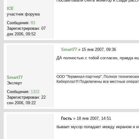
Посоветовали снять монитор и сзади рассл
б
щ
ICE
е
участник форума
н
Сообщения:
83
и
Зарегистрирован:
07
е
дек 2006, 09:52
Smart77
»
15 янв 2007, 09:36
С
ДА полностью с тобой согласен, правда еще
о
о
б
щ
ООО "Терминал-партнер". Полное техническое
Smart77
е
Киберплат!!! Подключены все местные опера
Эксперт
н
Сообщения:
1322
и
Зарегистрирован:
22
е
сен 2006, 09:22
Гость
»
18 янв 2007, 14:51
С
бывает мусор попадает между икраном и к
о
о