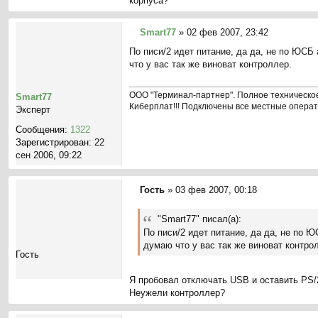
корпуса?
Smart77
»
02 фев 2007, 23:42
С
По писи/2 идет питание, да да, не по ЮСБ 
о
что у вас так же виноват контроллер.
о
б
щ
ООО "Терминал-партнер". Полное техническое
Smart77
е
Киберплат!!! Подключены все местные опера
Эксперт
н
Сообщения:
1322
и
Зарегистрирован:
22
е
сен 2006, 09:22
Гость
»
03 фев 2007, 00:18
С
о
"Smart77" писал(а):
о
По писи/2 идет питание, да да, не по Ю
б
думаю что у вас так же виноват контро
щ
Гость
е
н
Я пробовал отключать USB и оставить PS/2
и
Неужели контроллер?
е