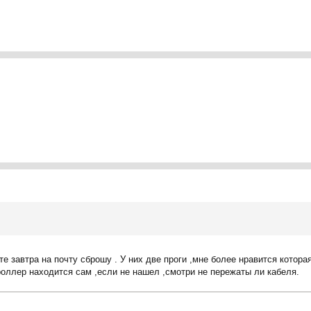
е завтра на почту сброшу . У них две проги ,мне более нравится котора
роллер находится сам ,если не нашел ,смотри не пережаты ли кабеля.