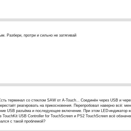
м. Разбери, протри и сильно не затягивай
сть терминал со стеклом SAW от A-Touch... Соединён через USB и через
 перестаёт реагировать на прикосновения. Перепробовал наверно всё: ме
ение USB разъёма и последующее включение. При этом LED-индикатор ко
 TouchKit USB Controller for TouchScreen и PS2 TouchScreen всё обзнач
вался с такой проблемой?