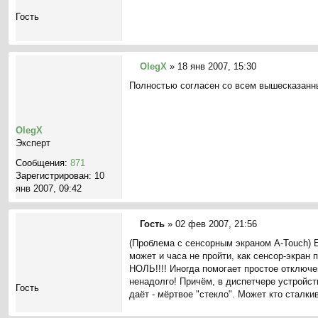
б
щ
Гость
е
н
и
е
OlegX
»
18 янв 2007, 15:30
С
Полностью согласен со всем вышесказанны
о
о
б
щ
OlegX
е
Эксперт
н
Сообщения:
871
и
Зарегистрирован:
10
е
янв 2007, 09:42
Гость
»
02 фев 2007, 21:56
С
(Проблема с сенсорным экраном A-Touch) Е
о
может и часа не пройти, как сенсор-экран
о
НОЛЬ!!!! Иногда помогает простое отключ
б
ненадолго! Причём, в диспетчере устройств
щ
Гость
даёт - мёртвое "стекло". Может кто сталки
е
н