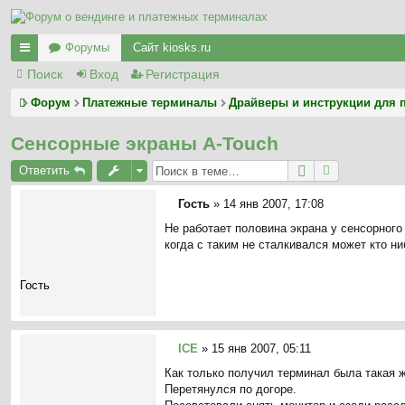
Форумы
Сайт kiosks.ru
Поиск
Вход
Регистрация
с
ы
Форум
Платежные терминалы
Драйверы и инструкции для 
лк
Сенсорные экраны A-Touch
и
Ответить
Гость
»
14 янв 2007, 17:08
С
Не работает половина экрана у сенсорного 
о
когда с таким не сталкивался может кто н
о
б
щ
Гость
е
н
и
е
ICE
»
15 янв 2007, 05:11
С
Как только получил терминал была такая 
о
Перетянулся по догоре.
о