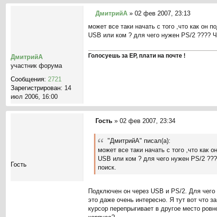
и
е
ДмитрийА
»
02 фев 2007, 23:13
С
может все таки начать с того ,что как он 
о
USB или ком ? для чего нужен PS/2 ???? Ч
о
б
щ
Голосуешь за ЕР, плати на почте !
ДмитрийА
е
участник форума
н
Сообщения:
2721
и
Зарегистрирован:
14
е
июл 2006, 16:00
Гость
»
02 фев 2007, 23:34
С
о
"ДмитрийА" писал(а):
о
может все таки начать с того ,что как 
б
USB или ком ? для чего нужен PS/2 ???
щ
Гость
поиск.
е
н
и
Подключен он через USB и PS/2. Для чего с
е
это даже очень интересно. Я тут вот что 
курсор перепрыгивает в другое место ровн