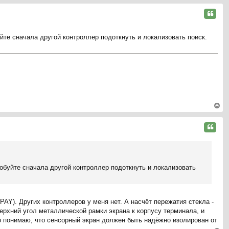
ер
ну
Цитата
ть
ся
йте сначала другой контроллер подоткнуть и локализовать поиск.
к
на
ча
л
у
ер
ну
Цитата
ть
ся
к
на
обуйте сначала другой контроллер подоткнуть и локализовать
ча
л
у
PAY). Других контроллеров у меня нет. А насчёт пережатия стекла -
ерхний угол металлической рамки экрана к корпусу терминала, и
но понимаю, что сенсорный экран должен быть надёжно изолирован от