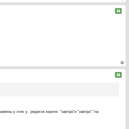
ер
ну
Цитата
ть
ся
к
на
ча
л
у
ер
ну
Цитата
ть
ся
к
на
ча
л
у
амены у этих у.. редисок короче. "завтра"и "завтра","на