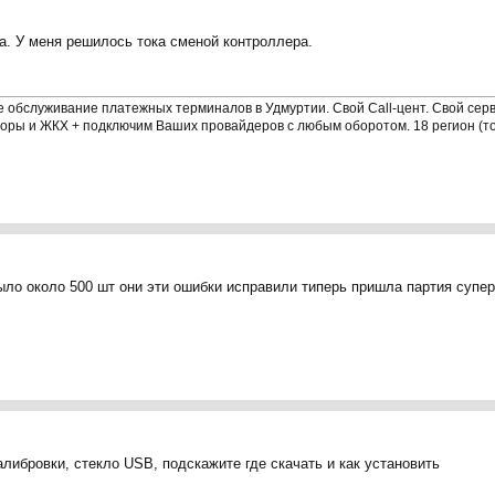
да. У меня решилось тока сменой контроллера.
 обслуживание платежных терминалов в Удмуртии. Свой Call-цент. Свой серве
торы и ЖКХ + подключим Ваших провайдеров с любым оборотом. 18 регион (т
ло около 500 шт они эти ошибки исправили типерь пришла партия супер и
алибровки, стекло USB, подскажите где скачать и как установить