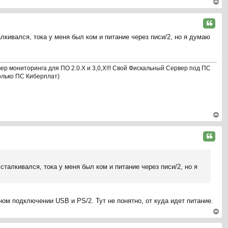
ер
ну
Цитата
ть
алкивался, тока у меня был ком и питание через писи/2, но я думаю
ся
к
на
ча
р мониторинга для ПО 2.0.Х и 3,0,Х!!! Свой Фискальный Сервер под ПС
л
олько ПС Киберплат)
у
ер
ну
Цитата
ть
ся
к
сталкивался, тока у меня был ком и питание через писи/2, но я
на
ча
л
у
ном подключении USB и PS/2. Тут не понятно, от куда идет питание.
ер