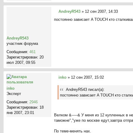
AndreyR543
»
12 сен 2007, 14:33
С
постоянно зависает A TOUCH кто сталкива
о
о
б
щ
AndreyR543
е
участник форума
н
Сообщения:
461
и
Зарегистрирован:
20
е
июл 2007, 09:55
inko
»
12 сен 2007, 15:02
С
о
inko
AndreyR543 писал(а):
о
Эксперт
постоянно зависает A TOUCH кто сталк
б
Сообщения:
2946
щ
Зарегистрирован:
18
е
янв 2007, 23:01
н
Велком &-----& У меня из 12 купленных в не
и
таможне","уже по москве едут,завтра отправ
е
По теме-менять нах.