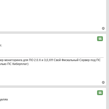
на
ча
л
у
ер
ну
Цитата
ть
т.
ся
к
на
ча
р мониторинга для ПО 2.0.Х и 3,0,Х!!! Свой Фискальный Сервер под ПС
л
олько ПС Киберплат)
у
ер
ну
Цитата
ть
щелях
ся
к