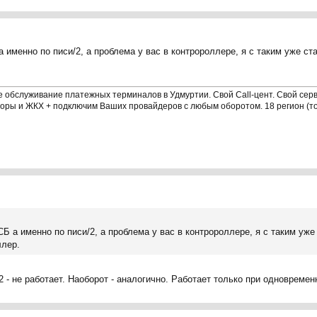
а именно по писи/2, а проблема у вас в контророллере, я с таким уже ст
 обслуживание платежных терминалов в Удмуртии. Свой Call-цент. Свой серве
торы и ЖКХ + подключим Ваших провайдеров с любым оборотом. 18 регион (т
СБ а именно по писи/2, а проблема у вас в контророллере, я с таким уже 
ллер.
 - не работает. Наоборот - аналогично. Работает только при одновремен