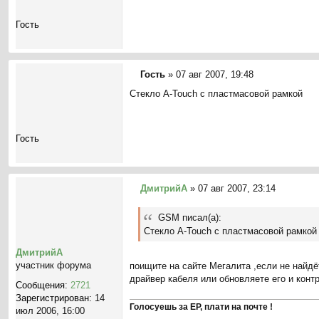
б
щ
Гость
е
н
и
е
Гость
»
07 авг 2007, 19:48
С
Стекло A-Touch с пластмасовой рамкой
о
о
б
щ
Гость
е
н
и
е
ДмитрийА
»
07 авг 2007, 23:14
С
о
GSM писал(а):
о
Стекло A-Touch с пластмасовой рамкой
б
щ
ДмитрийА
е
участник форума
поищите на сайте Мегалита ,если не найдёт
н
драйвер кабеля или обновляете его и конт
Сообщения:
2721
и
Зарегистрирован:
14
е
Голосуешь за ЕР, плати на почте !
июл 2006, 16:00