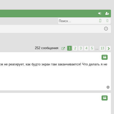
С
хо
ег
д
ис
тр
ац
252 сообщения
1
2
3
4
5
…
13
ия
Цитата
м не реагирует, как будто экран там заканчивается! Что делать я не
ер
ну
Цитата
ть
ся
к