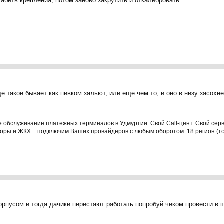
абить крепления, потом заново закрутить и откалибровать.
 такое бывает как пивком зальют, или еще чем то, и оно в низу засохне
 обслуживание платежных терминалов в Удмуртии. Свой Call-цент. Свой серве
торы и ЖКХ + подключим Ваших провайдеров с любым оборотом. 18 регион (т
орпусом и тогда дачики перестают работать попробуй чеком провести в 