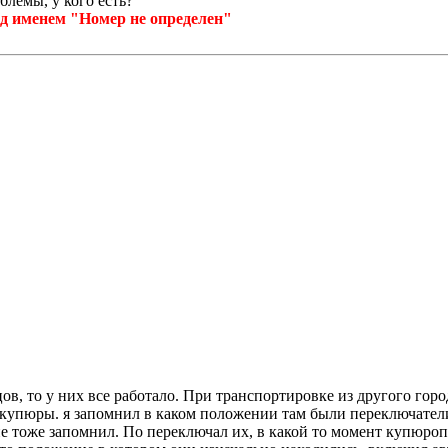
емы, у кого есть?
д именем "Номер не определен"
ов, то у них все работало. При транспортировке из другого горо
купюры. я запомнил в каком положении там были переключатели н
 тоже запомнил. По переключал их, в какой то момент купюроп