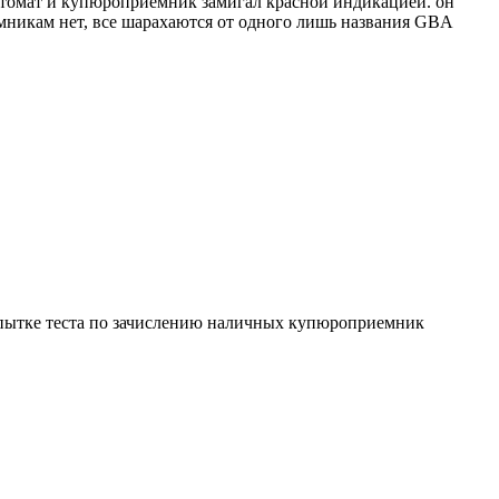
автомат и купюроприемник замигал красной индикацией. он
емникам нет, все шарахаются от одного лишь названия GBA
опытке теста по зачислению наличных купюроприемник