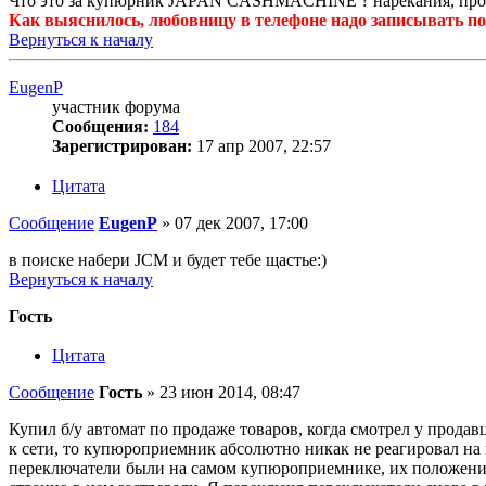
Что это за купюрник JAPAN CASHMACHINE ? нарекания, пробл
Как выяснилось, любовницу в телефоне надо записывать по
Вернуться к началу
EugenP
участник форума
Сообщения:
184
Зарегистрирован:
17 апр 2007, 22:57
Цитата
Сообщение
EugenP
»
07 дек 2007, 17:00
в поиске набери JCM и будет тебе щастье:)
Вернуться к началу
Гость
Цитата
Сообщение
Гость
»
23 июн 2014, 08:47
Купил б/у автомат по продаже товаров, когда смотрел у продавц
к сети, то купюроприемник абсолютно никак не реагировал на 
переключатели были на самом купюроприемнике, их положение