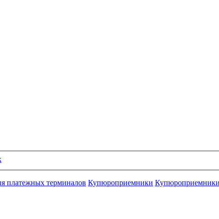
к
ля платежных терминалов
Купюроприемники
Купюроприемник