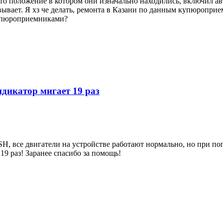
в то положение в котором они изначально находились, включил 
вывает. Я хз че делать, ремонта в Казани по данным купюропри
купюроприемниками?
икатор мигает 19 раз
, все двигатели на устройстве работают нормально, но при п
19 раз! Заранее спасибо за помощь!