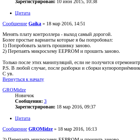
Зарегистрирован:
10 июн 2015, 10:38
Цитата
Сообщение
Gaika
»
18 мар 2016, 14:51
Менять плату контроллера - выход самый дорогой.
Более простые варианты которые я бы попробовал:
1) Попробовать залить прошивку заново.
2) Перепаять микросхему EEPROM и прошить заново.
Только после этих манипуляций, если не получится отремонитр
P.S. В любой случае, после разборки и сборки купюроприёмник
С ув.
Вернуться к началу
GROMidze
Новичок
Сообщения:
3
Зарегистрирован:
18 мар 2016, 09:37
Цитата
Сообщение
GROMidze
»
18 мар 2016, 16:13
2) Перепаять микросхему EEPROM и прошить заново.