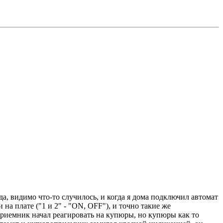
да, видимо что-то случилось, и когда я дома подключил автомат
а плате ("1 и 2" - "ON, OFF"), и точно такие же
риемник начал реагировать на купюры, но купюры как то