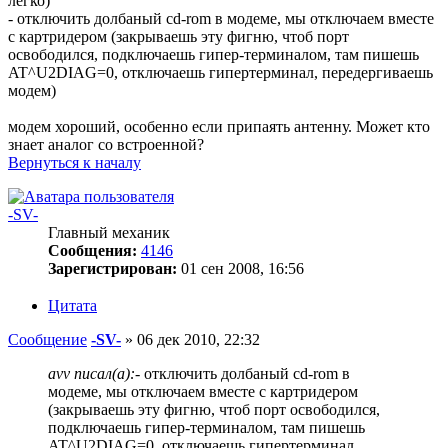
легко)
- отключить долбаный cd-rom в модеме, мы отключаем вместе
с картридером (закрываешь эту фигню, чтоб порт
освободился, подключаешь гипер-терминалом, там пишешь
AT^U2DIAG=0, отключаешь гипертерминал, передергиваешь
модем)
модем хороший, особенно если припаять антенну. Может кто
знает аналог со встроенной?
Вернуться к началу
-SV-
Главный механик
Сообщения:
4146
Зарегистрирован:
01 сен 2008, 16:56
Цитата
Сообщение
-SV-
»
06 дек 2010, 22:32
avv писал(а):
- отключить долбаный cd-rom в
модеме, мы отключаем вместе с картридером
(закрываешь эту фигню, чтоб порт освободился,
подключаешь гипер-терминалом, там пишешь
AT^U2DIAG=0, отключаешь гипертерминал,