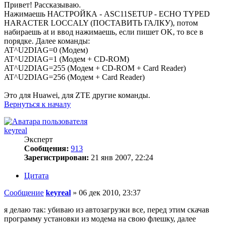
Привет! Рассказываю.
Нажимаешь НАСТРОЙКА - ASC11SETUP - ECHO TYPED
HARACTER LOCCALY (ПОСТАВИТЬ ГАЛКУ), потом
набираешь at и ввод нажимаешь, если пишет OK, то все в
порядке. Далее команды:
AT^U2DIAG=0 (Модем)
AT^U2DIAG=1 (Модем + CD-ROM)
AT^U2DIAG=255 (Модем + CD-ROM + Card Reader)
AT^U2DIAG=256 (Модем + Card Reader)
Это для Huawei, для ZTE другие команды.
Вернуться к началу
keyreal
Эксперт
Сообщения:
913
Зарегистрирован:
21 янв 2007, 22:24
Цитата
Сообщение
keyreal
»
06 дек 2010, 23:37
я делаю так: убиваю из автозагрузки все, перед этим скачав
программу установки из модема на свою флешку, далее