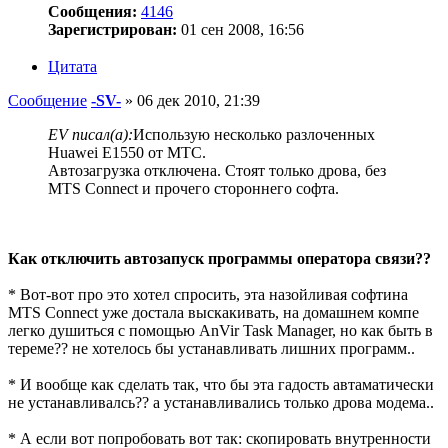
Сообщения:
4146
Зарегистрирован:
01 сен 2008, 16:56
Цитата
Сообщение
-SV-
»
06 дек 2010, 21:39
EV писал(а):
Использую несколько разлоченных
Huawei Е1550 от МТС.
Автозагрузка отключена. Стоят только дрова, без
MTS Connect и прочего стороннего софта.
Как отключить автозапуск программы оператора связи??
* Вот-вот про это хотел спросить, эта назойливая софтина
MTS Connect уже достала выскакивать, на домашнем компе
легко душиться с помощью AnVir Task Manager, но как быть в
тереме?? не хотелось бы устанавливать лишних программ..
* И вообще как сделать так, что бы эта гадость автаматически
не устанавливалсь?? а устанавливались только дрова модема..
* А если вот попробовать вот так: скопировать внутренности