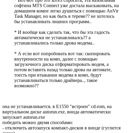
* Вот-вот про это хотел спросить, эта назойливая
софтина MTS Connect уже достала выскакивать, на
домашнем компе легко душиться с помощью AnVir
Task Manager, но как быть в тереме?? не хотелось
бы устанавливать лишних программ..
* И вообще как сделать так, что бы эта гадость
автаматически не устанавливалсь?? а
устанавливались только дрова модема..
* А если вот попробовать вот так: скопировать
внутренности на комп, далее с помощью
загрузочного диска отформатировать модем, а
потом вставить назад только дрова на автомате,
тоесть при втыкании модема в комп, будут
устанавливаться только драйвера.., такое
возможно??
она не устанавливается. в E1550 "встроен" cd-rom, на
виртуальном диске autorun.exe, винда автоматически
запускает autorun.exe
победить можно двумя способами:
- отключить автозапуск компакт-дисков в винде (гуглится