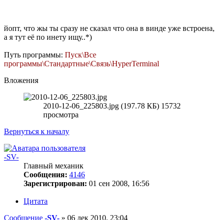
йопт, что жы ты сразу не сказал что она в винде уже встроена,
а я тут её по инету ищу..*)
Путь программы:
Пуск\Все
программы\Стандартные\Связь\HyperTerminal
Вложения
2010-12-06_225803.jpg (197.78 КБ) 15732
просмотра
Вернуться к началу
-SV-
Главный механик
Сообщения:
4146
Зарегистрирован:
01 сен 2008, 16:56
Цитата
Сообщение
-SV-
»
06 дек 2010, 23:04