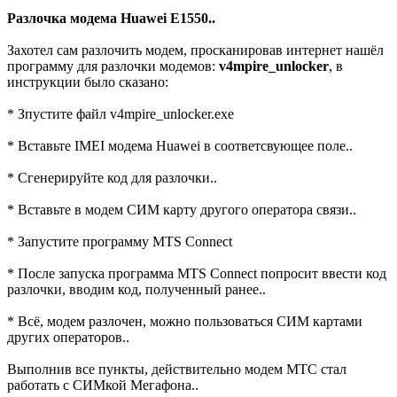
Разлочка модема Huawei E1550..
Захотел сам разлочить модем, просканировав интернет нашёл
программу для разлочки модемов:
v4mpire_unlocker
, в
инструкции было сказано:
* Зпустите файл v4mpire_unlocker.exe
* Вставьте IMEI модема Huawei в соответсвующее поле..
* Сгенерируйте код для разлочки..
* Вставьте в модем СИМ карту другого оператора связи..
* Запустите программу MTS Connect
* После запуска программа MTS Connect попросит ввести код
разлочки, вводим код, полученный ранее..
* Всё, модем разлочен, можно пользоваться СИМ картами
других операторов..
Выполнив все пункты, действительно модем МТС стал
работать с СИМкой Мегафона..