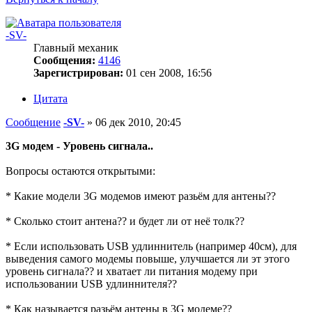
-SV-
Главный механик
Сообщения:
4146
Зарегистрирован:
01 сен 2008, 16:56
Цитата
Сообщение
-SV-
»
06 дек 2010, 20:45
3G модем - Уровень сигнала..
Вопросы остаются открытыми:
* Какие модели 3G модемов имеют разьём для антены??
* Сколько стоит антена?? и будет ли от неё толк??
* Если использовать USB удлиннитель (например 40см), для
выведения самого модемы повыше, улучшается ли эт этого
уровень сигнала?? и хватает ли питания модему при
использовании USB удлиннителя??
* Как называется разьём антены в 3G модеме??