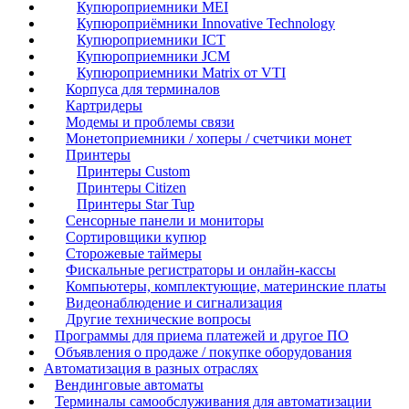
Купюроприемники MEI
Купюроприёмники Innovative Technology
Купюроприемники ICT
Купюроприемники JCM
Купюроприемники Matrix от VTI
Корпуса для терминалов
Картридеры
Модемы и проблемы связи
Монетоприемники / хоперы / счетчики монет
Принтеры
Принтеры Custom
Принтеры Citizen
Принтеры Star Tup
Сенсорные панели и мониторы
Сортировщики купюр
Сторожевые таймеры
Фискальные регистраторы и онлайн-кассы
Компьютеры, комплектующие, материнские платы
Видеонаблюдение и сигнализация
Другие технические вопросы
Программы для приема платежей и другое ПО
Объявления о продаже / покупке оборудования
Автоматизация в разных отраслях
Вендинговые автоматы
Терминалы самообслуживания для автоматизации